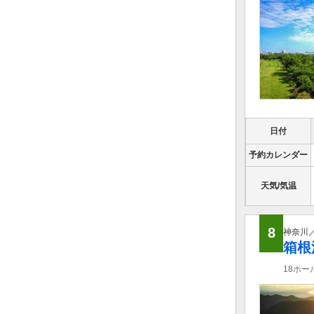
日付
予約カレンダー
天気/気温
8
神奈川
箱根
18ホ