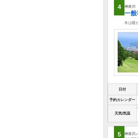
4
神奈川
一般
冬は暖
日付
予約カレンダー
天気/気温
5
神奈川