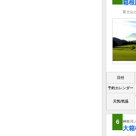
箱根
富士山
日付
予約カレンダー
天気/気温
6
神奈川
大箱