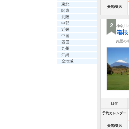
東北
天気/気温
関東
北陸
中部
2
神奈川
近畿
箱根
中国
絶景の
四国
九州
沖縄
全地域
日付
予約カレンダー
天気/気温