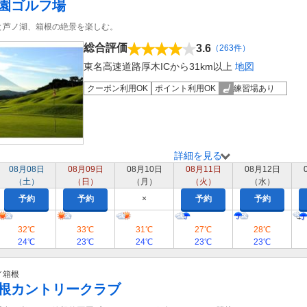
園ゴルフ場
と芦ノ湖、箱根の絶景を楽しむ。
総合評価
3.6
（263件）
東名高速道路厚木ICから31km以上
地図
クーポン利用OK
ポイント利用OK
練習場あり
詳細を見る
08月08日
08月09日
08月10日
08月11日
08月12日
（土）
（日）
（月）
（火）
（水）
予約
予約
×
予約
予約
32℃
33℃
31℃
27℃
28℃
24℃
23℃
24℃
23℃
23℃
／箱根
根カントリークラブ