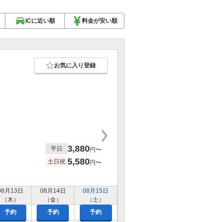
ICに近い順
料金が安い順
お気に入り登録
3,880
平日
円〜
5,580
土日祝
円〜
08月13日
08月14日
08月15日
（木）
（金）
（土）
予約
予約
予約