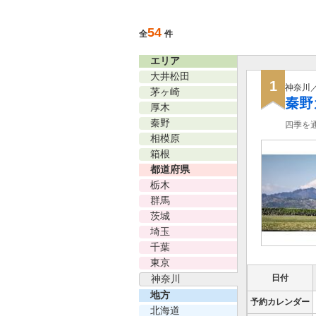
54
全
件
エリア
大井松田
1
神奈川
茅ヶ崎
秦野
厚木
秦野
四季を
相模原
箱根
都道府県
栃木
群馬
茨城
埼玉
千葉
東京
日付
神奈川
地方
予約カレンダー
北海道