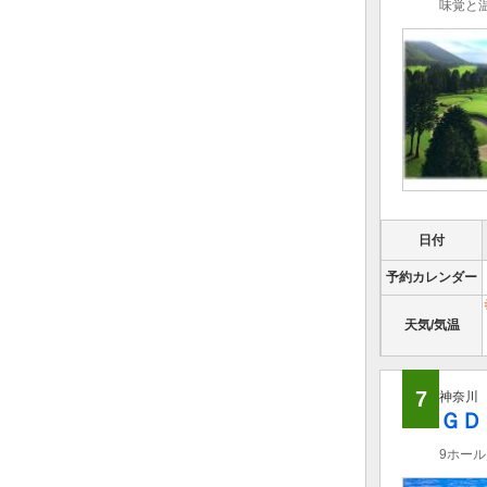
味覚と
日付
予約カレンダー
天気/気温
7
神奈川
ＧＤ
9ホール