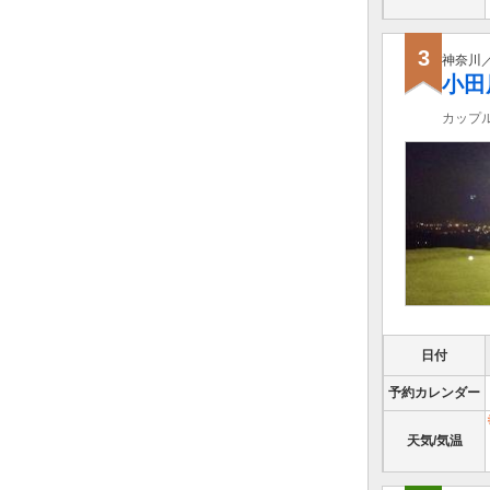
3
神奈川
小田
カップ
日付
予約カレンダー
天気/気温