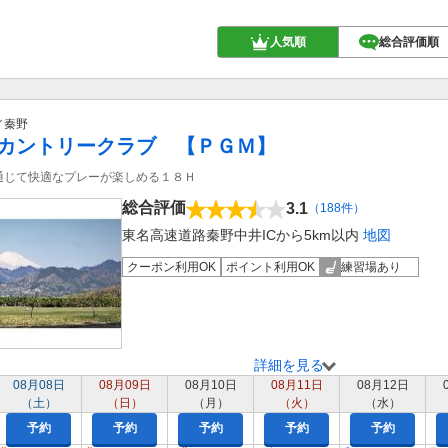
人気順
総合評価順
／秦野
カントリークラブ 【ＰＧＭ】
通じて快適なプレーが楽しめる１８Ｈ
総合評価
3.1
（188件）
東名高速道路秦野中井ICから5km以内
地図
クーポン利用OK
ポイント利用OK
練習場あり
詳細を見る
08月08日
08月09日
08月10日
08月11日
08月12日
（土）
（日）
（月）
（火）
（水）
予約
予約
予約
予約
予約