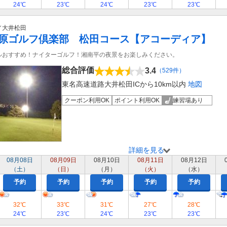
24℃
23℃
24℃
23℃
23℃
／大井松田
原ゴルフ倶楽部 松田コース【アコーディア】
ルおすすめ！ナイターゴルフ！湘南平の夜景をお楽しみください。
総合評価
3.4
（529件）
東名高速道路大井松田ICから10km以内
地図
クーポン利用OK
ポイント利用OK
練習場あり
詳細を見る
08月08日
08月09日
08月10日
08月11日
08月12日
（土）
（日）
（月）
（火）
（水）
予約
予約
予約
予約
予約
32℃
33℃
31℃
27℃
28℃
24℃
23℃
24℃
23℃
23℃