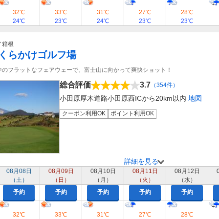
32℃
33℃
31℃
27℃
28℃
24℃
23℃
24℃
23℃
23℃
／箱根
くらかけゴルフ場
中のフラットなフェアウェーで、富士山に向かって爽快ショット！
総合評価
3.7
（354件）
小田原厚木道路小田原西ICから20km以内
地図
クーポン利用OK
ポイント利用OK
詳細を見る
08月08日
08月09日
08月10日
08月11日
08月12日
（土）
（日）
（月）
（火）
（水）
予約
予約
予約
予約
予約
32℃
33℃
31℃
27℃
28℃