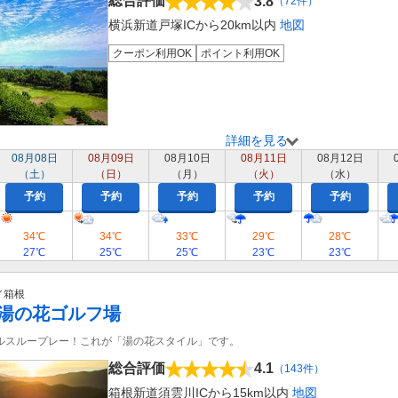
総合評価
3.8
（72件）
横浜新道戸塚ICから20km以内
地図
クーポン利用OK
ポイント利用OK
詳細を見る
08月08日
08月09日
08月10日
08月11日
08月12日
（土）
（日）
（月）
（火）
（水）
予約
予約
予約
予約
予約
34℃
34℃
33℃
29℃
28℃
27℃
25℃
25℃
23℃
23℃
／箱根
湯の花ゴルフ場
ールスループレー！これが「湯の花スタイル」です。
総合評価
4.1
（143件）
箱根新道須雲川ICから15km以内
地図