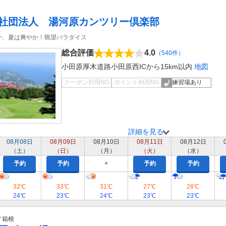
社団法人 湯河原カンツリー倶楽部
か、夏は爽やか！眺望パラダイス
総合評価
4.0
（540件）
小田原厚木道路小田原西ICから15km以内
地図
クーポン利用NG
ポイント利用NG
練習場あり
詳細を見る
08月08日
08月09日
08月10日
08月11日
08月12日
（土）
（日）
（月）
（火）
（水）
予約
予約
×
予約
予約
32℃
33℃
31℃
27℃
28℃
24℃
23℃
24℃
23℃
23℃
／箱根