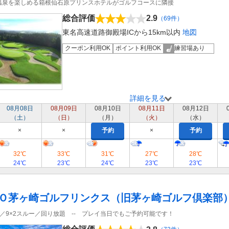
温泉を楽しめる箱根仙石原プリンスホテルがゴルフコースに隣接
総合評価
2.9
（69件）
東名高速道路御殿場ICから15km以内
地図
クーポン利用OK
ポイント利用OK
練習場あり
詳細を見る
08月08日
08月09日
08月10日
08月11日
08月12日
（土）
（日）
（月）
（火）
（水）
×
×
予約
×
予約
32℃
33℃
31℃
27℃
28℃
24℃
23℃
24℃
23℃
23℃
Ｏ茅ヶ崎ゴルフリンクス（旧茅ヶ崎ゴルフ倶楽部
／9×2スルー／回り放題 -- プレイ当日でもご予約可能です！