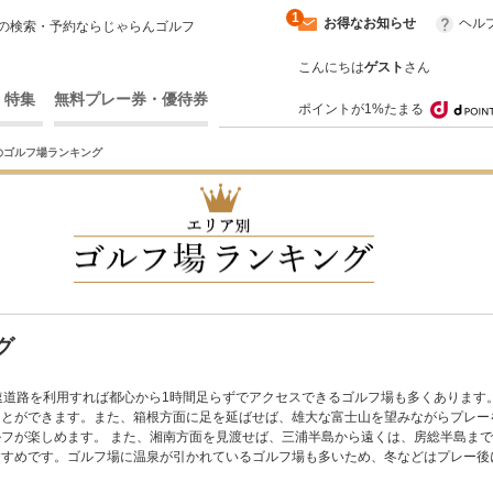
1
お得なお知らせ
ヘル
の検索・予約ならじゃらんゴルフ
こんにちは
ゲスト
さん
・特集
無料プレー券・優待券
ポイントが1%たまる
のゴルフ場ランキング
グ
速道路を利用すれば都心から1時間足らずでアクセスできるゴルフ場も多くあります
ことができます。また、箱根方面に足を延ばせば、雄大な富士山を望みながらプレー
フが楽しめます。 また、湘南方面を見渡せば、三浦半島から遠くは、房総半島ま
すすめです。ゴルフ場に温泉が引かれているゴルフ場も多いため、冬などはプレー後