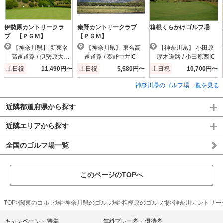
伊勢原カントリークラ
秦野カントリークラブ
箱根くらかけゴルフ場
ブ 【ＰＧＭ】
【ＰＧＭ】
【神奈川県】 新東名
【神奈川県】 東名高
【神奈川県】 小田原
高速道路 / 伊勢原大山I
速道路 / 秦野中井IC
厚木道路 / 小田原西IC
C
土日祝
11,490円〜
土日祝
5,580円〜
土日祝
10,700円〜
神奈川県のゴルフ場一覧を見る
近隣都道府県から探す
近隣エリアから探す
全国のゴルフ場一覧
このページのTOPへ
TOP
関東のゴルフ場
神奈川県のゴルフ場
相模原のゴルフ場
神奈川カントリー
キャンペーン・特集
無料プレー券・優待券