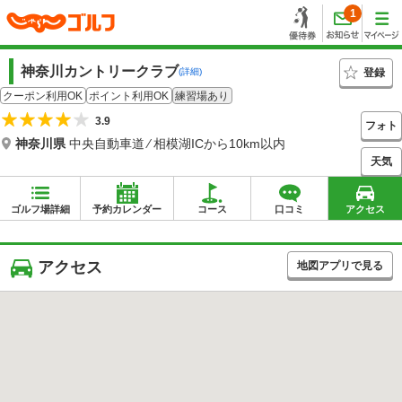
1
神奈川カントリークラブ
登録
(詳細)
クーポン利用OK
ポイント利用OK
練習場あり
3.9
フォト
神奈川県
中央自動車道 ⁄ 相模湖ICから10km以内
天気
ゴルフ場詳細
予約カレンダー
コース
口コミ
アクセス
アクセス
地図アプリで見る