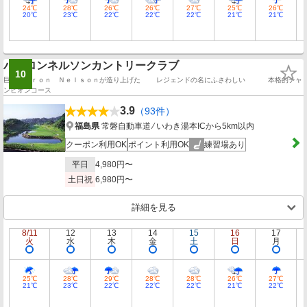
24℃
28℃
26℃
26℃
27℃
25℃
26℃
20℃
23℃
22℃
22℃
22℃
21℃
21℃
バイロンネルソンカントリークラブ
10
巨星Ｂｙｒｏｎ Ｎｅｌｓｏｎが造り上げた レジェンドの名にふさわしい 本格的チャ
ンピオンコース
3.9
（93件）
福島県
常磐自動車道 ⁄ いわき湯本ICから5km以内
クーポン利用OK
ポイント利用OK
練習場あり
平日
4,980円〜
土日祝
6,980円〜
詳細を見る
8/11
12
13
14
15
16
17
火
水
木
金
土
日
月
25℃
28℃
29℃
28℃
28℃
26℃
27℃
21℃
23℃
22℃
22℃
22℃
21℃
22℃