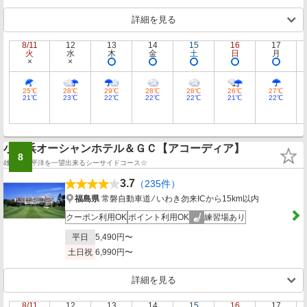
詳細を見る
8/11
12
13
14
15
16
17
火
水
木
金
土
日
月
25℃
28℃
29℃
28℃
28℃
26℃
27℃
21℃
23℃
22℃
22℃
22℃
21℃
22℃
小名浜オーシャンホテル＆ＧＣ【アコーディア】
8
雄大な太平洋を一望出来るシーサイドコース☆
3.7
（235件）
福島県
常磐自動車道 ⁄ いわき勿来ICから15km以内
クーポン利用OK
ポイント利用OK
練習場あり
平日
5,490円〜
土日祝
6,990円〜
詳細を見る
8/11
12
13
14
15
16
17