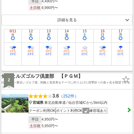
平日
4,490円〜
土日祝
6,990円〜
詳細を見る
8/11
12
13
14
15
16
17
火
水
木
金
土
日
月
24℃
28℃
26℃
26℃
27℃
25℃
26℃
20℃
23℃
22℃
22℃
22℃
21℃
21℃
仙台ヒルズゴルフ倶楽部 【ＰＧＭ】
2
仙台駅に一番近いゴルフ場。戦略と造形美をテーマに作り上げた四季折々の泉ヶ岳を眺望できる
コース。
3.6
（252件）
宮城県
東北自動車道 ⁄ 仙台宮城ICから5km以内
クーポン利用OK
ポイント利用OK
練習場あり
平日
4,950円〜
土日祝
5,950円〜