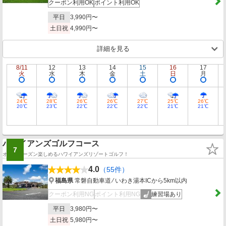
クーポン利用OK
ポイント利用OK
平日
3,990円〜
土日祝
4,990円〜
詳細を見る
8/11
12
13
14
15
16
17
火
水
木
金
土
日
月
24℃
28℃
26℃
26℃
27℃
25℃
26℃
20℃
23℃
22℃
22℃
22℃
21℃
21℃
ハワイアンズゴルフコース
7
オールシーズン楽しめるハワイアンズリゾートゴルフ！
4.0
（55件）
福島県
常磐自動車道 ⁄ いわき湯本ICから5km以内
クーポン利用NG
ポイント利用NG
練習場あり
平日
3,980円〜
土日祝
5,980円〜