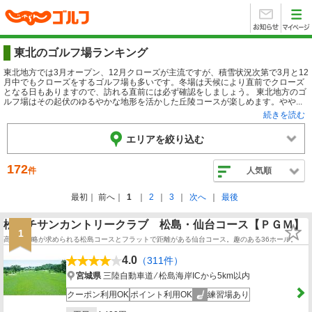
東北のゴルフ場ランキング
東北地方では3月オープン、12月クローズが主流ですが、積雪状況次第で3月と12
月中でもクローズをするゴルフ場も多いです。冬場は天候により直前でクローズ
となる日もありますので、訪れる直前には必ず確認をしましょう。 東北地方のゴ
ルフ場はその起伏のゆるやかな地形を活かした丘陵コースが楽しめます。やや...
続きを読む
エリアを絞り込む
172
件
人気順
最初
前へ
1
2
3
次へ
最後
松島チサンカントリークラブ 松島・仙台コース【ＰＧＭ】
1
高度な戦略が求められる松島コースとフラットで距離がある仙台コース。趣のある36ホール。
4.0
（311件）
宮城県
三陸自動車道 ⁄ 松島海岸ICから5km以内
クーポン利用OK
ポイント利用OK
練習場あり