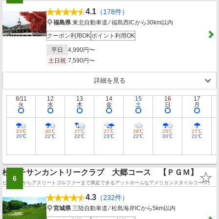
4.1
（178件）
福島県
東北自動車道 ⁄ 福島西ICから30km以内
クーポン利用OK
ポイント利用OK
平日
4,990円〜
土日祝
7,590円〜
詳細を見る
8/11
12
13
14
15
16
17
火
水
木
金
土
日
月
23℃
30℃
27℃
27℃
28℃
25℃
27℃
20℃
22℃
22℃
23℃
22℃
20℃
21℃
松島チサンカントリークラブ 大郷コース 【ＰＧＭ】
6
ビギナーからアスリートゴルファーまで満足できるアットホームなアメリカンスタイルコース。
4.3
（232件）
宮城県
三陸自動車道 ⁄ 松島海岸ICから5km以内