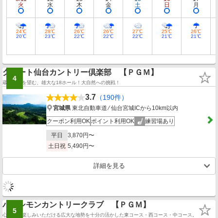
火
水
木
金
土
日
月
24℃
28℃
26℃
26℃
27℃
25℃
26℃
20℃
23℃
22℃
22℃
22℃
21℃
21℃
グレート仙台カントリー倶楽部 【ＰＧＭ】
4
蔵王連峰を望む、雄大な18ホール！大自然への挑戦！
3.7
（190件）
宮城県
東北自動車道 ⁄ 仙台宮城ICから10km以内
クーポン利用OK
ポイント利用OK
練習場あり
平日
3,870円〜
土日祝
5,490円〜
詳細を見る
パーシモンカントリークラブ 【ＰＧＭ】
5
心からお楽しみいただける広大な地勢を十分の活かした東コース・西コース・中コース。