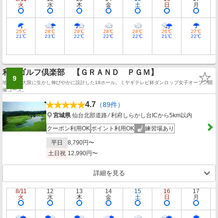
火
水
木
金
土
日
月
25℃
28℃
29℃
28℃
28℃
26℃
27℃
21℃
23℃
22℃
22℃
22℃
21℃
22℃
利府ゴルフ倶楽部 【ＧＲＡＮＤ ＰＧＭ】
9
地形を最大限に生かし伸びやかに設計した18ホール。ミヤギテレビ杯ダンロップ女子オープン開
催コース。
4.7
（89件）
宮城県
仙台北部道路 ⁄ 利府しらかし台ICから5km以内
クーポン利用OK
ポイント利用OK
練習場あり
平日
8,790円〜
土日祝
12,990円〜
詳細を見る
8/11
12
13
14
15
16
17
火
水
木
金
土
日
月