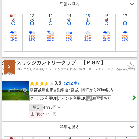
詳細を見る
8/11
12
13
14
15
16
17
火
水
木
金
土
日
月
23℃
28℃
26℃
26℃
26℃
24℃
26℃
19℃
22℃
22℃
22℃
22℃
21℃
21℃
グレースリッジカントリークラブ 【ＰＧＭ】
3
ショート・ロングともに正確なショットが求められる丘陵コース。ラグジュアリーな設備と空間
も自慢。
3.5
（292件）
宮城県
山形自動車道 ⁄ 宮城川崎ICから20km以内
クーポン利用OK
ポイント利用OK
練習場あり
平日
4,990円〜
土日祝
5,690円〜
詳細を見る
8/11
12
13
14
15
16
17