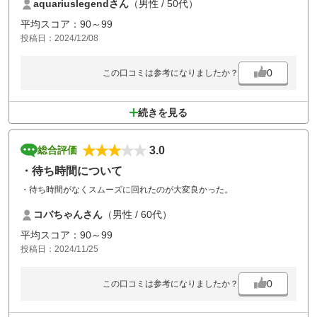
aquariuslegendさん
（男性 / 50代）
ただセルフがメインのコースからピッチマークを修復しないプレーヤー
が多いのか、グリーンが可哀そうです。
平均スコア：90～99
さらにバンカーの小石除去は徹底して下さい。
投稿日：2024/12/08
0
この口コミは参考になりましたか？
続きを見る
3.0
総合評価
・待ち時間について
・待ち時間がなくスムーズに回れたのが大変良かった。
コバちゃんさん
（男性 / 60代）
平均スコア：90～99
投稿日：2024/11/25
0
この口コミは参考になりましたか？