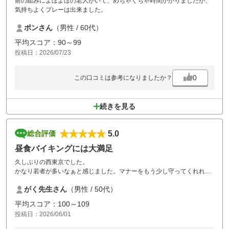
前の組みによぼよぼの老人がいて、めちゃくちゃ時間かかりましたが、
気持ちよくプレーは出来ました。
ポンさん
（男性 / 60代）
平均スコア：90～99
投稿日：2026/07/23
0
この口コミは参考になりましたか？
続きを見る
5.0
総合評価
昼食バイキングには大満足
久しぶりの西東京でした。
かなり若者が多いなぁと感じました。マナーをもう少し守ってくれれば
と感じることもありました。前半はかなり詰まり気味。３時間近くかか
がく先生さん
（男性 / 50代）
りました。後半はそれほど待つこともなくスムーズでした。
シャワーのみというのは残念。やっぱり湯船に浸かりたいなぁと思って
平均スコア：100～109
しまいました。
投稿日：2026/06/01