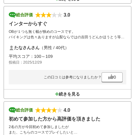
3.0
総合評価
インターからすぐ
OBが１つも無く幅が狭めのコースです。
バイキングは色々ありますが山梨ならではの吉田うどんかほうとう等が
あるとより嬉しいです。
たなさんさん
（男性 / 40代）
カートは自動で無く途中の自動販売機は現金のみです。
平均スコア：100～109
投稿日：2025/12/29
0
この口コミは参考になりましたか？
続きを見る
4.0
総合評価
初めて参加した方から高評価を頂きました
2名の方が今回初めて参加しましたが
また、こちらのコースでプレイしたいと