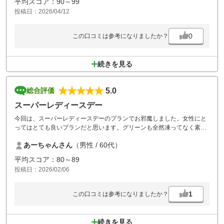
平均スコア：90～99
ないでしょうか...？ここのゴルフ場は全てワンペナなので大たたき
投稿日：2026/04/12
しないと好評なので今後は数回利用したいと思いますので検討願いま
す。
幹事
0
この口コミは参考になりましたか？
続きを見る
5.0
総合評価
スーパーレディースデー
今回は、スーパーレディースデーのプランでお邪魔しました。女性にと
ってはとても良いプランだと思います。グリーンも全然凍ってなく素晴
らしいと思いました。1ペナがほとんどでOBがないです。なので、曲が
あーちゃんさん
（男性 / 60代）
ったり方向さえ間違いなければ良いスコアが出ると思います。
またみんなでワイワイしながら楽しくゴルフをしにお伺いしたいと思い
平均スコア：80～89
ます。よろしくお願いいたします。
投稿日：2026/02/06
1
この口コミは参考になりましたか？
続きを見る