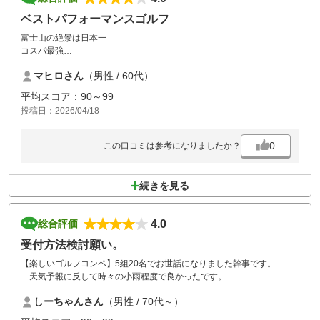
ベストパフォーマンスゴルフ
富士山の絶景は日本一
コスパ最強
インターから近い
マヒロさん
（男性 / 60代）
そして食事の質が高い
素晴らしいゴルフ場です
平均スコア：90～99
ゴルフ仲間に自信を持って紹介できます
投稿日：2026/04/18
0
この口コミは参考になりましたか？
続きを見る
4.0
総合評価
受付方法検討願い。
【楽しいゴルフコンペ】5組20名でお世話になりました幹事です。
天気予報に反して時々の小雨程度で良かったです。
しーちゃんさん
（男性 / 70代～）
ゴルフ場専用カ－ドがないため受付で面倒だと多数の方（高齢者）に
言われました。この時代では仕方ないかと思いますが何か良い方法