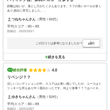
距離は短いが、落とし穴がたくさんあります。ラフの長いホールが多く
あり,脱出に苦労しました。
料金が高過ぎると思います。
つねちゃんさん
（男性 / 60代）
平均スコア：80～89
投稿日：2025/10/17
0
この口コミは参考になりましたか？
続きを見る
4.0
総合評価
リベンジ？？
涼しいコンディションの中、スコアはお寒い感じでしたが、コースはト
リッキーな所もあり中々面白かったです。何より食事？？？はバイキン
グ形式で最高？？でした。また、お邪魔させて？お疲れさまっす。
ゆきちゃんさん
（男性 / 50代）
平均スコア：80～89
投稿日：2025/10/07