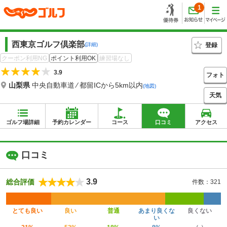
1
西東京ゴルフ倶楽部
登録
(詳細)
クーポン利用NG
ポイント利用OK
練習場なし
3.9
フォト
山梨県
中央自動車道 ⁄ 都留ICから5km以内
(地図)
天気
ゴルフ場詳細
予約カレンダー
コース
口コミ
アクセス
口コミ
3.9
総合評価
件数：321
とても良い
良い
普通
あまり良くな
良くない
い