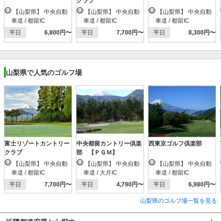
クラブ
【山梨県】 中央自動
【山梨県】 中央自動
【山梨県】 中央自動
車道 / 都留IC
車道 / 都留IC
車道 / 都留IC
平日
6,800円〜
平日
7,700円〜
平日
8,300円〜
山梨県で人気のゴルフ場
富士リゾートカントリー
中央都留カントリー倶楽
西東京ゴルフ倶楽部
クラブ
部 【ＰＧＭ】
【山梨県】 中央自動
【山梨県】 中央自動
【山梨県】 中央自動
車道 / 都留IC
車道 / 大月IC
車道 / 都留IC
平日
7,700円〜
平日
4,790円〜
平日
6,980円〜
山梨県のゴルフ場一覧を見る