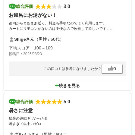
3.0
総合評価
お風呂にお湯がない！
都内からまあまあ近く、料金も手頃なのでよく利用します。
カートにリモコンがないのは不便なので改善して欲しいです。
また、以前は鳥籠でボールを打てる打席がありましたが無くなりまし
Shigeさん
（男性 / 60代）
た。残念です。
今回、お風呂にお湯がないのが大変残念でした。事前に告知すべきで
平均スコア：100～109
す。
投稿日：2025/08/23
0
この口コミは参考になりましたか？
続きを見る
5.0
総合評価
暑さに注意
猛暑の連戦キツかった!!
暑すぎて集中力ゼロ
女性同伴ならスーパーレディスプラスは狙いだよねぇ～
グルメルさん
（男性 / 60代）