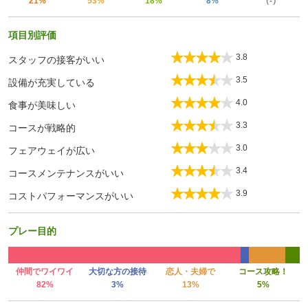
21%
53%
18%
8%
（-）
項目別評価
3.8
スタッフの接客がいい
3.5
設備が充実している
4.0
食事が美味しい
3.3
コースが戦略的
3.0
フェアウェイが広い
3.4
コースメンテナンスがいい
3.9
コストパフォーマンスがいい
プレー目的
仲間でワイワイ
大切な方の接待
恋人・夫婦で
コース攻略！
82%
3%
13%
5%