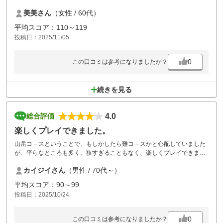
高評価でした。
美美さん
（女性 / 60代）
平均スコア：110～119
投稿日：2025/11/05
0
この口コミは参考になりましたか？
続きを見る
4.0
総合評価
楽しくプレイできました。
山岳コ－スということで、もしかしたら難コ－スかと心配していました
が、平らなところも多く、狭すぎることもなく、楽しくプレイできまし
た。フェアウエイ、グリーンともメンテは良い。クチコミにあった長い
カイジイさん
（男性 / 70代～）
ラフは一部のグリーンまわりだけです。食事は10月は韓国フェアでおい
しさ普通、アイスクリームやドリンクバ－は良かった。またチャレンジ
平均スコア：90～99
します。
投稿日：2025/10/24
0
この口コミは参考になりましたか？