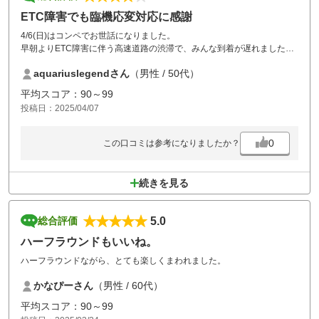
ETC障害でも臨機応変対応に感謝
4/6(日)はコンペでお世話になりました。
早朝よりETC障害に伴う高速道路の渋滞で、みんな到着が遅れましたが
臨機応変に対応頂きラウンドできました。
aquariuslegendさん
（男性 / 50代）
いつもスタッフの気持ち良い対応に感謝です。
また利用させて頂きます。
平均スコア：90～99
投稿日：2025/04/07
0
この口コミは参考になりましたか？
続きを見る
5.0
総合評価
ハーフラウンドもいいね。
ハーフラウンドながら、とても楽しくまわれました。
かなぴーさん
（男性 / 60代）
平均スコア：90～99