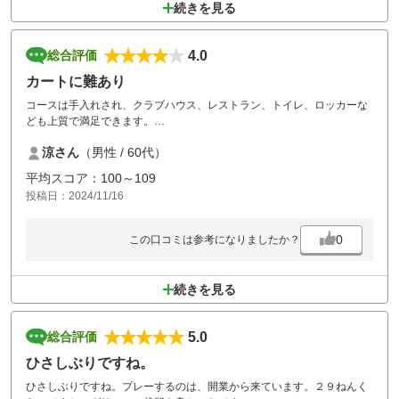
続きを見る
4.0
総合評価
カートに難あり
コースは手入れされ、クラブハウス、レストラン、トイレ、ロッカーな
ども上質で満足できます。
しかし、カートにリモコンがなくとても不便です。
涼さん
（男性 / 60代）
改善を望みます。
また、カートは自動操縦ではないため、運転手は移動中にスコア付けが
平均スコア：100～109
できず不便ですし、勾配も急で危険です。
投稿日：2024/11/16
こちらも自動操縦を導入ください。
0
この口コミは参考になりましたか？
続きを見る
5.0
総合評価
ひさしぶりですね。
ひさしぶりですね。プレーするのは、開業から来ています。２９ねんく