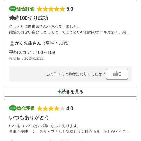
5.0
総合評価
連続100切り成功
久しぶりに西東京さんへお邪魔しました。
距離の出ない自分にとっては、ちょうどいい距離のホールが多く、楽し
くラウンドできました。
がく先生さん
（男性 / 50代）
食事はバイキングで、いつも食べ過ぎちゃいますが、とてもおいしかっ
たです。
平均スコア：100～109
また来年もお邪魔したいですが、最近、グリーンシーズンは高いので、
投稿日：2024/12/22
安い時を狙って予約したいです。
0
この口コミは参考になりましたか？
続きを見る
4.0
総合評価
いつもありがとう
いつもコンペでお世話になっております。
食事も美味しく、スタッフさんも気持ち良く対応頂き、ありがとうござ
います。