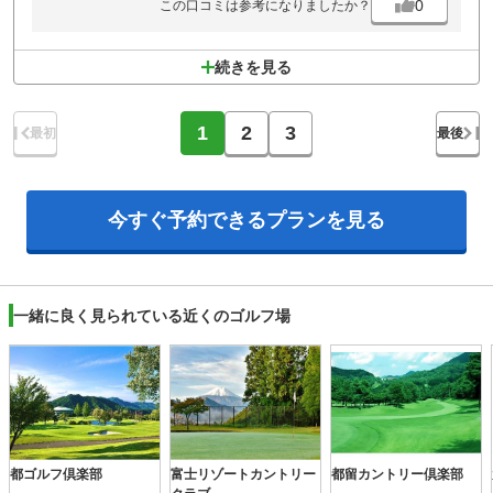
0
この口コミは参考になりましたか？
続きを見る
1
2
3
最初
最後
今すぐ予約できる
プランを見る
一緒に良く見られている近くのゴルフ場
都ゴルフ倶楽部
富士リゾートカントリー
都留カントリー倶楽部