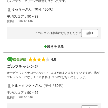
らいですか。グリーンの状態も良かったです。
うっちーさん
（男性 / 60代）
平均スコア：90～99
投稿日：2024/11/02
0
この口コミは参考になりましたか？
続きを見る
4.0
総合評価
ゴルフチャレンジ
オービーワンペナコースなので、スコアはまとまりやすいですが、池が
プレッシャーになり１００切ればいいのではないでしょうか。
食事が美味しいのが魅力でまた行きたいと思います。忘れ物をしてフロ
トル～クマクトさん
（男性 / 60代）
ントの方に連絡したら、迅速な対応をして頂いてありがとう御座いまし
た。
平均スコア：90～99
また、機会が有りましたら西東京ゴルフ倶楽部さんにゴルフチャレンジ
投稿日：2024/10/02
に伺います。