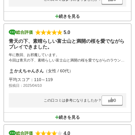
続きを見る
5.0
総合評価
青天の下、素晴らしい富士山と満開の桜を愛でながら
プレイできました。
年に数回、お邪魔しています。
今回は青天の下、素晴らしい富士山と満開の桜を愛でながらのラウンド
で、癒されました。
かえちゃんさん
（女性 / 60代）
インターから近く、富士山に向かって打てるロケーションの良さと食事
付きで1万円位でプレイできるのが気に入ってます。
平均スコア：110～119
お食事も美味しいですし、お風呂も綺麗にお掃除されていて、良いお湯
投稿日：2025/04/10
加減も嬉しいです。
スタッフの方もいつも笑顔で、応対しておられます。今回も大満足です♪
0
この口コミは参考になりましたか？
続きを見る
4.0
総合評価