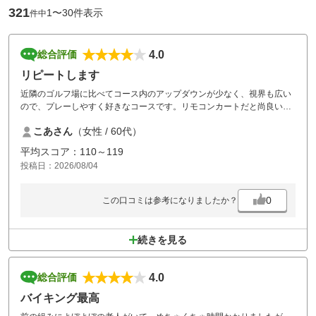
321
1〜30件表示
件中
4.0
総合評価
リピートします
近隣のゴルフ場に比べてコース内のアップダウンが少なく、視界も広い
ので、プレーしやすく好きなコースです。リモコンカートだと尚良い。
ランチバイキングも良い。
こあさん
（女性 / 60代）
プレー中の芝刈り機音が気になった。近くでプレーしている時は止めて
欲しい。
平均スコア：110～119
グリーンのボールマークが多い。プレーヤーのマナー向上に期待。
投稿日：2026/08/04
0
この口コミは参考になりましたか？
続きを見る
4.0
総合評価
バイキング最高