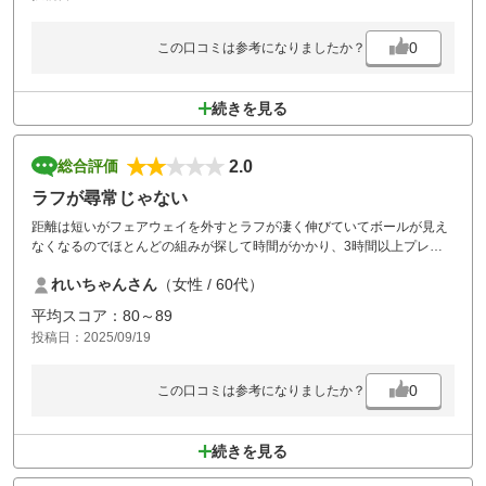
0
この口コミは参考になりましたか？
続きを見る
2.0
総合評価
ラフが尋常じゃない
距離は短いがフェアウェイを外すとラフが凄く伸びていてボールが見え
なくなるのでほとんどの組みが探して時間がかかり、3時間以上プレイ
するのにかかった。あのラフは普通ではない。トーナメントコースでも
れいちゃんさん
（女性 / 60代）
ないのにみんなOBじゃないのでボールを探すため時間がかかる。あのラ
フを短くした方がスムーズプレイできると思う。他は食事も設備も良い
平均スコア：80～89
と思う。このコースはOBは1つもなく、全部ワンペナルティーにしてあ
投稿日：2025/09/19
る。スムーズにプレイをできるようにしているようだが、あのラフでは
ワンペナにしている意味がない。このコースは冬に来たほうがいい
0
この口コミは参考になりましたか？
続きを見る