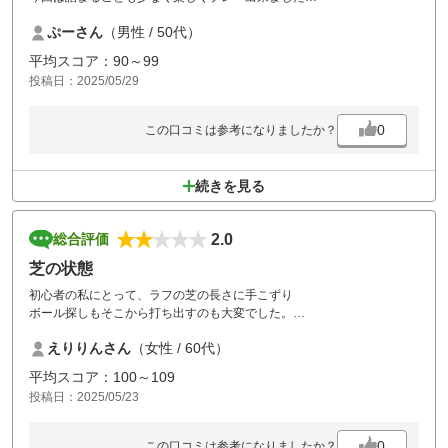
お昼は少し長かったので飲みすぎてしまいました
ぷーさん
（男性 / 50代）
また行きたいと思います
平均スコア：90～99
投稿日：2025/05/29
0
この口コミは参考になりましたか？
続きを見る
2.0
総合評価
芝の状態
初心者の私にとって、ラフの芝の長さに手こずり
ボール探しもそこから打ち出すのも大変でした。
もう少し、芝を短くしていただけたら近いので
えりりんさん
（女性 / 60代）
再度伺いたいと思います。
平均スコア：100～109
投稿日：2025/05/23
0
この口コミは参考になりましたか？