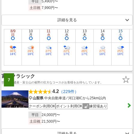
平日
5,490円〜
土日祝
7,990円〜
詳細を見る
8/9
10
11
12
13
14
15
日
月
火
水
木
金
土
30℃
29℃
27℃
22℃
26℃
27℃
25℃
18℃
18℃
18℃
17℃
17℃
18℃
18℃
富士クラシック
7
世界文化遺産・富士山の裾野の壮大なコースがお客様をお待ちしています。
4.2
（229件）
山梨県
中央自動車道 ⁄ 河口湖ICから25km以内
クーポン利用OK
ポイント利用OK
練習場あり
平日
24,000円〜
土日祝
21,500円〜
詳細を見る