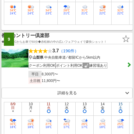
34℃
36℃
34℃
28℃
31℃
34℃
32℃
24℃
24℃
23℃
21℃
21℃
22℃
22℃
都留カントリー倶楽部
9
◆八王子ICからお車で50分◆赤松林の中の広いフェアウェイで豪快ショット！
3.7
（196件）
山梨県
中央自動車道 ⁄ 都留ICから5km以内
クーポン利用OK
ポイント利用OK
練習場あり
平日
8,300円〜
土日祝
11,800円〜
詳細を見る
8/9
10
11
12
13
14
15
日
月
火
水
木
金
土
30℃
29℃
27℃
22℃
26℃
27℃
25℃
18℃
18℃
18℃
17℃
17℃
18℃
18℃