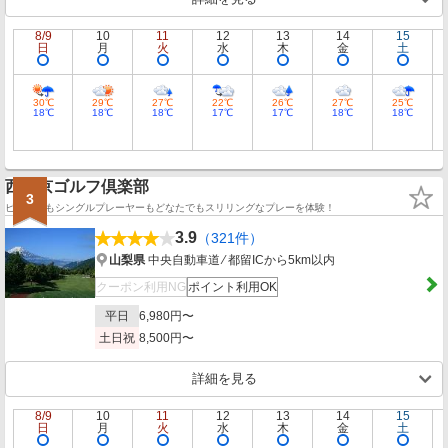
8/9
10
11
12
13
14
15
日
月
火
水
木
金
土
30℃
29℃
27℃
22℃
26℃
27℃
25℃
18℃
18℃
18℃
17℃
17℃
18℃
18℃
西東京ゴルフ倶楽部
3
ビギナーもシングルプレーヤーもどなたでもスリリングなプレーを体験！
3.9
（321件）
山梨県
中央自動車道 ⁄ 都留ICから5km以内
クーポン利用NG
ポイント利用OK
平日
6,980円〜
土日祝
8,500円〜
詳細を見る
8/9
10
11
12
13
14
15
日
月
火
水
木
金
土