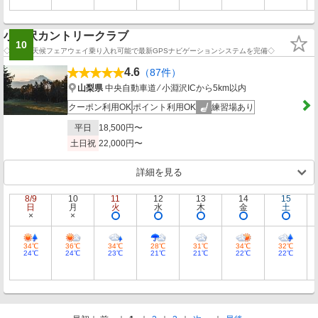
小淵沢カントリークラブ
10
◇全日全天候フェアウェイ乗り入れ可能で最新GPSナビゲーションシステムを完備◇
4.6
（87件）
山梨県
中央自動車道 ⁄ 小淵沢ICから5km以内
クーポン利用OK
ポイント利用OK
練習場あり
平日
18,500円〜
土日祝
22,000円〜
詳細を見る
8/9
10
11
12
13
14
15
日
月
火
水
木
金
土
34℃
36℃
34℃
28℃
31℃
34℃
32℃
24℃
24℃
23℃
21℃
21℃
22℃
22℃