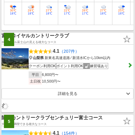
30℃
29℃
27℃
22℃
26℃
27℃
25℃
18℃
18℃
18℃
17℃
17℃
18℃
18℃
富士ロイヤルカントリークラブ
4
36全ホール富士山の見える雄大なコース
4.1
（207件）
山梨県
新東名高速道路 ⁄ 新清水ICから10km以内
クーポン利用OK
ポイント利用OK
練習場あり
平日
6,800円〜
土日祝
10,500円〜
詳細を見る
隨縁カントリークラブセンチュリー富士コース
5
大自然を満喫できる雄大なコース
4.1
（154件）