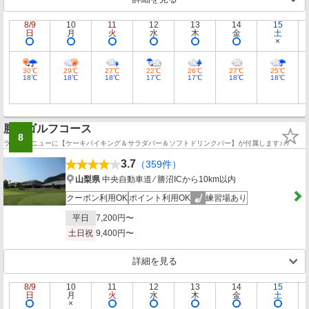
8/9
10
11
12
13
14
15
日
月
火
水
木
金
土
30℃
29℃
27℃
22℃
26℃
27℃
25℃
18℃
18℃
18℃
17℃
17℃
18℃
18℃
勝沼ゴルフコース
8
ランチメニューに【ケーキバイキング＆サラダバー＆ソフトドリンクバー】が付属します♪♪♪
3.7
（359件）
山梨県
中央自動車道 ⁄ 勝沼ICから10km以内
クーポン利用OK
ポイント利用OK
練習場あり
平日
7,200円〜
土日祝
9,400円〜
詳細を見る
8/9
10
11
12
13
14
15
日
月
火
水
木
金
土