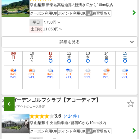
山梨県
新東名高速道路 ⁄ 新清水ICから10km以内
クーポン利用OK
ポイント利用OK
練習場あり
平日
7,750円〜
土日祝
11,050円〜
詳細を見る
8/9
10
11
12
13
14
15
日
月
火
水
木
金
土
34℃
36℃
34℃
28℃
31℃
34℃
32℃
24℃
24℃
23℃
21℃
21℃
22℃
22℃
大月ガーデンゴルフクラブ【アコーディア】
6
多彩なレイアウトのコース設定
3.6
（414件）
山梨県
中央自動車道 ⁄ 都留ICから10km以内
クーポン利用OK
ポイント利用OK
練習場あり