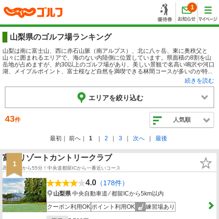
1
山梨県のゴルフ場ランキング
山梨は南に富士山、西に赤石山脈（南アルプス）、北に八ヶ岳、東に奥秩父と
山々に囲まれるエリアで、海のない内陸側に位置しています。県面積の8割を山
岳地が占めますが、約30以上のゴルフ場があり、美しい景観で名高い鳴沢や河口
湖、メイプルポイント、富士桜など自然を満喫できる林間コースが多いのが特...
続きを読む
エリアを絞り込む
43
件
人気順
最初
前へ
1
2
3
次へ
最後
富士リゾートカントリークラブ
1
高井戸ICから55分！中央道都留ICから一番近いコース
4.0
（178件）
山梨県
中央自動車道 ⁄ 都留ICから5km以内
クーポン利用OK
ポイント利用OK
練習場あり