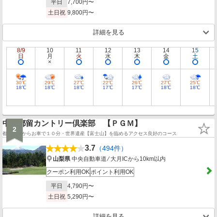
平日
7,700円〜
土日祝
9,800円〜
詳細を見る
8/9
10
11
12
13
14
15
日
月
火
水
木
金
土
30℃
29℃
27℃
22℃
26℃
27℃
25℃
18℃
18℃
18℃
17℃
17℃
18℃
18℃
中央都留カントリー倶楽部 【ＰＧＭ】
2
都留ＩＣからお車で１０分・世界遺産【富士山】を臨めるアクセス良好のコース
3.7
（494件）
山梨県
中央自動車道 ⁄ 大月ICから10km以内
クーポン利用OK
ポイント利用OK
平日
4,790円〜
土日祝
5,290円〜
詳細を見る