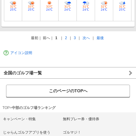
32℃
33℃
33℃
31℃
31℃
32℃
31℃
25℃
25℃
24℃
24℃
24℃
24℃
25℃
最初
前へ
1
2
3
次へ
最後
アイコン説明
全国のゴルフ場一覧
このページのTOPへ
TOP
中部のゴルフ場ランキング
キャンペーン・特集
無料プレー券・優待券
じゃらんゴルフアプリを使う
ゴルマジ！