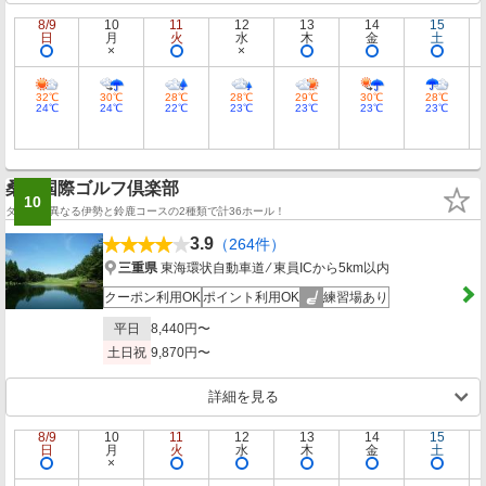
8/9
10
11
12
13
14
15
日
月
火
水
木
金
土
32℃
30℃
28℃
28℃
29℃
30℃
28℃
24℃
24℃
22℃
23℃
23℃
23℃
23℃
桑名国際ゴルフ倶楽部
10
タイプの異なる伊勢と鈴鹿コースの2種類で計36ホール！
3.9
（264件）
三重県
東海環状自動車道 ⁄ 東員ICから5km以内
クーポン利用OK
ポイント利用OK
練習場あり
平日
8,440円〜
土日祝
9,870円〜
詳細を見る
8/9
10
11
12
13
14
15
日
月
火
水
木
金
土