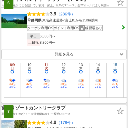
6
☆春日井薫氏による設計で、駿河、富士、白糸の3コース、全27ホールにより展開☆
3.9
（286件）
静岡県
東名高速道路 ⁄ 富士ICから15km以内
クーポン利用OK
ポイント利用OK
練習場あり
平日
6,380円〜
土日祝
8,800円〜
詳細を見る
8/9
10
11
12
13
14
15
日
月
火
水
木
金
土
33℃
32℃
29℃
30℃
32℃
32℃
30℃
24℃
24℃
23℃
23℃
23℃
23℃
23℃
富士リゾートカントリークラブ
7
高井戸ICから55分！中央道都留ICから一番近いコース
4.0
（178件）