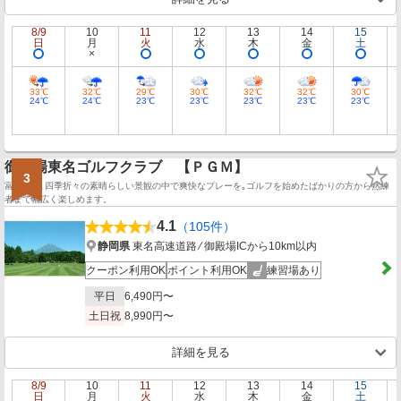
8/9
10
11
12
13
14
15
日
月
火
水
木
金
土
33℃
32℃
29℃
30℃
32℃
32℃
30℃
24℃
24℃
23℃
23℃
23℃
23℃
23℃
御殿場東名ゴルフクラブ 【ＰＧＭ】
3
富士の麓､四季折々の素晴らしい景観の中で爽快なプレーを｡ゴルフを始めたばかりの方から熟練
者まで幅広く楽しめます。
4.1
（105件）
静岡県
東名高速道路 ⁄ 御殿場ICから10km以内
クーポン利用OK
ポイント利用OK
練習場あり
平日
6,490円〜
土日祝
8,990円〜
詳細を見る
8/9
10
11
12
13
14
15
日
月
火
水
木
金
土