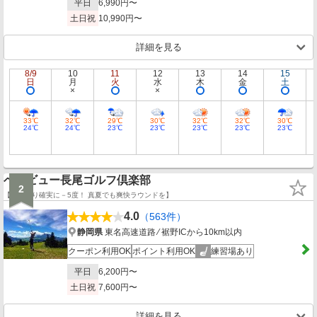
平日
6,990円〜
土日祝
10,990円〜
詳細を見る
8/9
10
11
12
13
14
15
日
月
火
水
木
金
土
33℃
32℃
29℃
30℃
32℃
32℃
30℃
24℃
24℃
23℃
23℃
23℃
23℃
23℃
ベルビュー長尾ゴルフ倶楽部
2
【下界より確実に－5度！ 真夏でも爽快ラウンドを】
4.0
（563件）
静岡県
東名高速道路 ⁄ 裾野ICから10km以内
クーポン利用OK
ポイント利用OK
練習場あり
平日
6,200円〜
土日祝
7,600円〜
詳細を見る