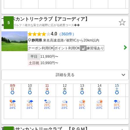
十里木カントリークラブ【アコーディア】
5
◆◆高原ゴルフ！雄大な富士の裾野に広がる絶景コース◆◆
4.0
（360件）
静岡県
東名高速道路 ⁄ 裾野ICから20km以内
クーポン利用OK
ポイント利用OK
練習場あり
平日
11,990円〜
土日祝
10,990円〜
詳細を見る
8/9
10
11
12
13
14
15
日
月
火
水
木
金
土
33℃
32℃
29℃
30℃
32℃
32℃
30℃
24℃
24℃
23℃
23℃
23℃
23℃
23℃
富士チサンカントリークラブ 【ＰＧＭ】