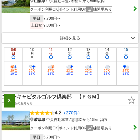
山梨県
中央自動車道 ⁄ 都留ICから5km以内
クーポン利用OK
ポイント利用OK
練習場あり
平日
7,700円〜
土日祝
9,800円〜
詳細を見る
8/9
10
11
12
13
14
15
日
月
火
水
木
金
土
29℃
29℃
27℃
23℃
25℃
26℃
24℃
19℃
18℃
18℃
18℃
17℃
18℃
18℃
ニューキャピタルゴルフ倶楽部 【ＰＧＭ】
8
コースからのお知らせ
4.2
（270件）
岐阜県
中央自動車道 ⁄ 恵那ICから15km以内
クーポン利用OK
ポイント利用OK
練習場あり
平日
5,700円〜