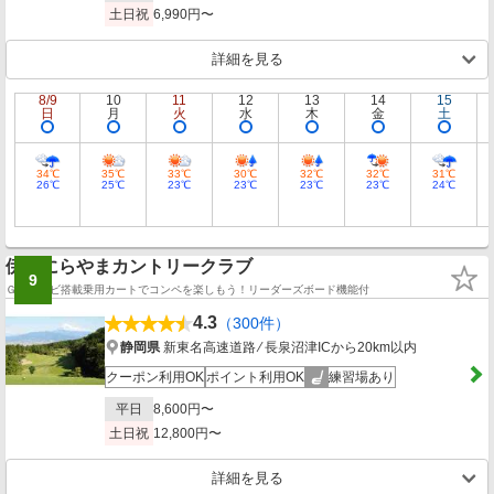
土日祝
6,990円〜
詳細を見る
8/9
10
11
12
13
14
15
日
月
火
水
木
金
土
34℃
35℃
33℃
30℃
32℃
32℃
31℃
26℃
25℃
23℃
23℃
23℃
23℃
24℃
伊豆にらやまカントリークラブ
9
ＧＰＳナビ搭載乗用カートでコンペを楽しもう！リーダーズボード機能付
4.3
（300件）
静岡県
新東名高速道路 ⁄ 長泉沼津ICから20km以内
クーポン利用OK
ポイント利用OK
練習場あり
平日
8,600円〜
土日祝
12,800円〜
詳細を見る