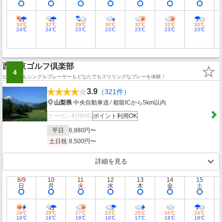
33℃
32℃
29℃
30℃
32℃
32℃
30℃
24℃
24℃
23℃
23℃
23℃
23℃
23℃
西東京ゴルフ倶楽部
4
ビギナーもシングルプレーヤーもどなたでもスリリングなプレーを体験！
3.9
（321件）
山梨県
中央自動車道 ⁄ 都留ICから5km以内
クーポン利用NG
ポイント利用OK
平日
6,980円〜
土日祝
8,500円〜
詳細を見る
8/9
10
11
12
13
14
15
日
月
火
水
木
金
土
29℃
29℃
27℃
23℃
25℃
26℃
24℃
19℃
18℃
18℃
18℃
17℃
18℃
18℃