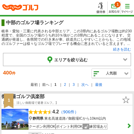
1
中部のゴルフ場ランキング
岐阜・愛知・三重に代表される中部エリア、この3県内にあるゴルフ場数は約230
程度で、全国のゴルフ場のうち約10％強がこの3県内にあることになります。 交
通網が発達し、各県間での行き来が車、鉄道共にしやすいことからも、この地域
のゴルファーは様々なゴルフ場でプレーする機会に恵まれていると言えます。...
続きを読む
エリアを絞り込む
400
件
人気順
最初
前へ
1
2
3
次へ
最後
御殿場ゴルフ倶楽部
1
【真夏は、涼しい御殿場で避暑ゴルフ。】
4.2
（906件）
静岡県
東名高速道路 ⁄ 御殿場ICから10km以内
クーポン利用OK
ポイント利用OK
練習場あり