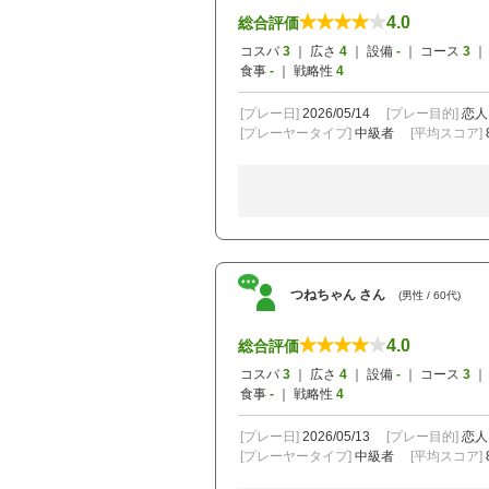
4.0
総合評価
コスパ
3
｜ 広さ
4
｜ 設備
-
｜ コース
3
｜
食事
-
｜ 戦略性
4
[プレー日]
2026/05/14
[プレー目的]
恋人
[プレーヤータイプ]
中級者
[平均スコア]
つねちゃん さん
(男性 / 60代)
4.0
総合評価
コスパ
3
｜ 広さ
4
｜ 設備
-
｜ コース
3
｜
食事
-
｜ 戦略性
4
[プレー日]
2026/05/13
[プレー目的]
恋人
[プレーヤータイプ]
中級者
[平均スコア]