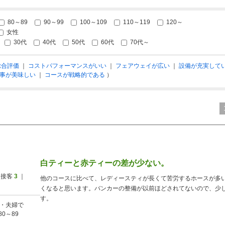
80～89
90～99
100～109
110～119
120～
女性
30代
40代
50代
60代
70代～
総合評価
｜
コストパフォーマンスがいい
｜
フェアウェイが広い
｜
設備が充実して
事が美味しい
｜
コースが戦略的である
）
白ティーと赤ティーの差が少ない。
 接客
3
｜
他のコースに比べて、レディースティが長くて苦労するホースが多
くなると思います。バンカーの整備が以前ほどされてないので、少
す。
・夫婦で
80～89