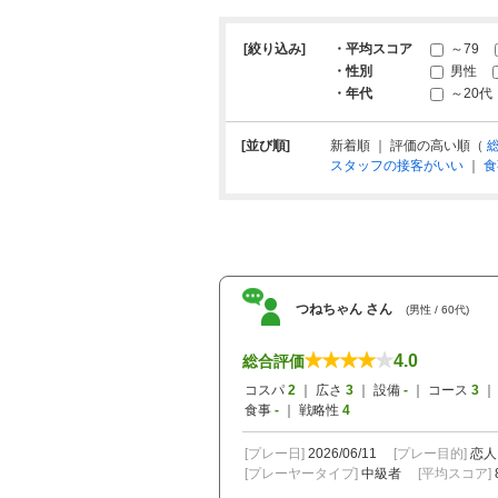
[絞り込み]
・平均スコア
～79
・性別
男性
・年代
～20代
[並び順]
新着順 ｜ 評価の高い順（
スタッフの接客がいい
｜
食
つねちゃん さん
(男性 / 60代)
4.0
総合評価
コスパ
2
｜ 広さ
3
｜ 設備
-
｜ コース
3
｜
食事
-
｜ 戦略性
4
[プレー日]
2026/06/11
[プレー目的]
恋人
[プレーヤータイプ]
中級者
[平均スコア]