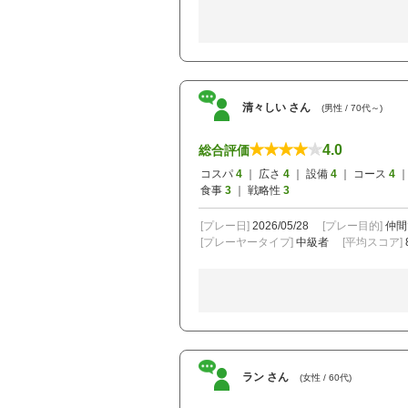
清々しい さん
(男性 / 70代～)
4.0
総合評価
コスパ
4
｜ 広さ
4
｜ 設備
4
｜ コース
4
｜
食事
3
｜ 戦略性
3
[プレー日]
2026/05/28
[プレー目的]
仲間
[プレーヤータイプ]
中級者
[平均スコア]
ラン さん
(女性 / 60代)