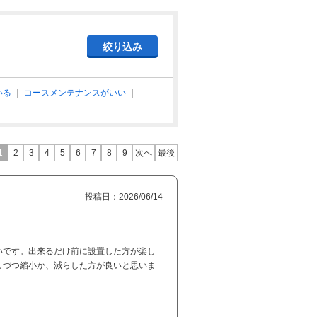
いる
｜
コースメンテナンスがいい
｜
1
2
3
4
5
6
7
8
9
次へ
最後
投稿日：2026/06/14
いです。出来るだけ前に設置した方が楽し
しづつ縮小か、減らした方が良いと思いま