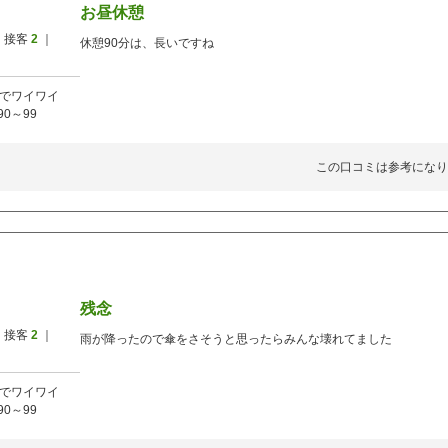
お昼休憩
 接客
2
｜
休憩90分は、長いですね
でワイワイ
90～99
この口コミは参考になり
残念
 接客
2
｜
雨が降ったので傘をさそうと思ったらみんな壊れてました
でワイワイ
90～99