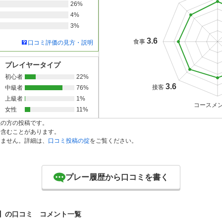
26%
4%
3%
3.6
食事
口コミ評価の見方・説明
プレイヤータイプ
初心者
22%
3.6
接客
中級者
76%
上級者
1%
コースメ
女性
11%
員の方の投稿です。
を含むことがあります。
りません。詳細は、
口コミ投稿の掟
をご覧ください。
プレー履歴から口コミを書く
】の口コミ コメント一覧