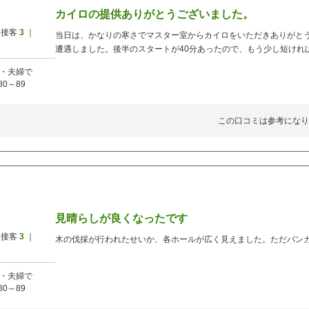
カイロの提供ありがとうございました。
 接客
3
｜
当日は、かなりの寒さでマスター室からカイロをいただきありがと
遭遇しました。後半のスタートが40分あったので、もう少し短けれ
・夫婦で
80～89
この口コミは参考になり
見晴らしが良くなったです
 接客
3
｜
木の伐採が行われたせいか、各ホールが広く見えました。ただバン
・夫婦で
80～89