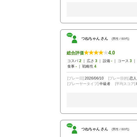
つねちゃん さん
(男性 / 60代)
4.0
総合評価
コスパ
2
｜ 広さ
3
｜ 設備
-
｜ コース
3
｜
食事
-
｜ 戦略性
4
[プレー日]
2026/06/10
[プレー目的]
恋人
[プレーヤータイプ]
中級者
[平均スコア]
つねちゃん さん
(男性 / 60代)