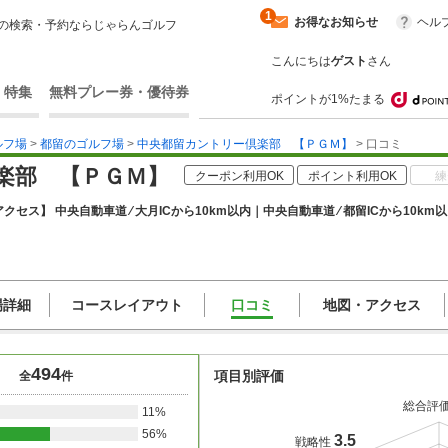
1
お得なお知らせ
ヘル
の検索・予約ならじゃらんゴルフ
こんにちは
ゲスト
さん
・特集
無料プレー券・優待券
ポイントが1%たまる
ルフ場
>
都留のゴルフ場
>
中央都留カントリー倶楽部 【ＰＧＭ】
> 口コミ
楽部 【ＰＧＭ】
クーポン利用OK
ポイント利用OK
練
クセス】 中央自動車道 ⁄ 大月ICから10km以内｜中央自動車道 ⁄ 都留ICから10km
場詳細
コースレイアウト
口コミ
地図・アクセス
494
項目別評価
全
件
総合評
11%
56%
3.5
戦略性