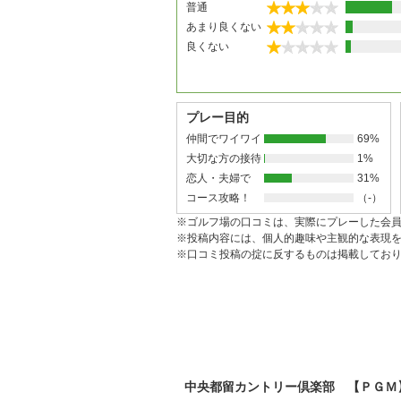
普通
あまり良くない
良くない
プレー目的
仲間でワイワイ
69%
大切な方の接待
1%
恋人・夫婦で
31%
コース攻略！
（-）
※ゴルフ場の口コミは、実際にプレーした会
※投稿内容には、個人的趣味や主観的な表現
※口コミ投稿の掟に反するものは掲載してお
中央都留カントリー倶楽部 【ＰＧＭ