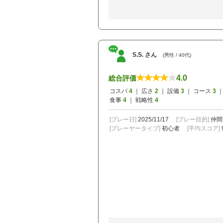
S.S. さん
(男性 / 40代)
4.0
総合評価
コスパ
4
｜ 広さ
2
｜ 設備
3
｜ コース
3
｜
食事
4
｜ 戦略性
4
[プレー日]
2025/11/17
[プレー目的]
仲間
[プレーヤータイプ]
初心者
[平均スコア]