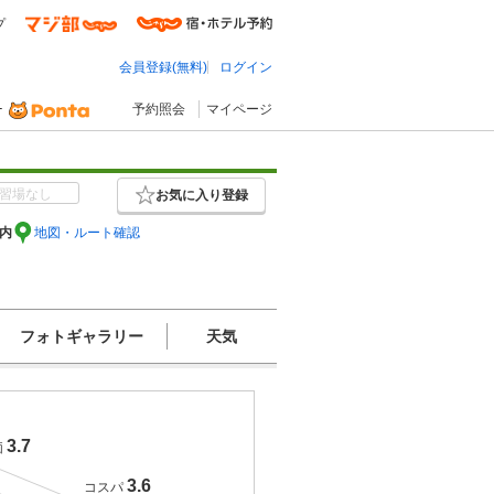
プ
会員登録(無料)
ログイン
予約照会
マイページ
習場なし
お気に入り登録
以内
地図・ルート確認
フォトギャラリー
天気
3.7
価
3.6
コスパ