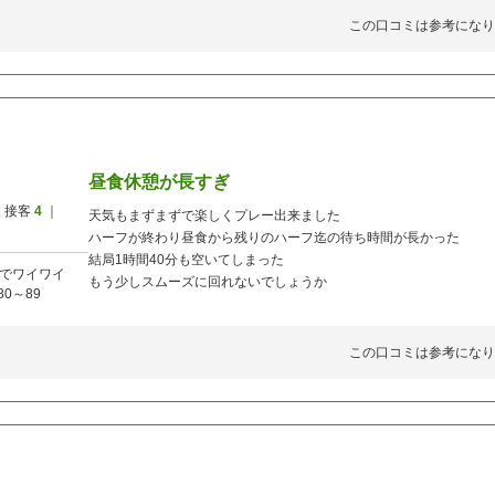
この口コミは参考になり
昼食休憩が長すぎ
 接客
4
｜
天気もまずまずで楽しくプレー出来ました
ハーフが終わり昼食から残りのハーフ迄の待ち時間が長かった
結局1時間40分も空いてしまった
でワイワイ
もう少しスムーズに回れないでしょうか
80～89
この口コミは参考になり