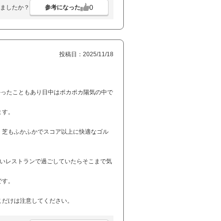
0
参考になった
ましたか？
投稿日：2025/11/18
かったこともあり日中はポカポカ陽気の中で
ます。
、芝もふかふかでスコア以上に快適なゴル
良いレストランで過ごしていたらそこまで気
です。
こだけは注意してください。