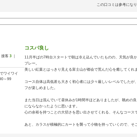
この口コミは参考になり
コスパ良し
 接客
3
｜
11月半ばの7時台スタートで朝は冷え込んでいたものの、天気が良
プレー。
美しい紅葉とはっきり見える富士山が都会で荒んだ心を癒してくれ
でワイワイ
90～99
コース自体は高低差も大きく初心者には少々厳しいレベルでしたが
フが楽しめました。
また当日は混んでいて昼休みが1時間半ほどありましたが、眺めの
にならなかったように思います。
心の余裕を持つことの大切さを思い出させてくれる、そんなコース
あと、カラスが積極的にカートを襲って小物を持っていくので、そ