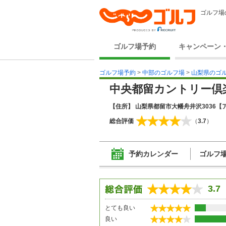
ゴルフ場
ゴルフ場予約
キャンペーン
ゴルフ場予約
>
中部のゴルフ場
>
山梨県のゴ
中央都留カントリー倶
【住所】 山梨県都留市大幡舟井沢3036
【ア
総合評価
（
3.7
）
予約カレンダー
ゴルフ
3.7
とても良い
良い