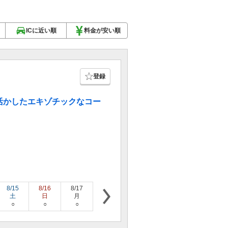
ICに近い順
料金が安い順
登録
活かしたエキゾチックなコー
8/15
8/16
8/17
8/18
8/19
8/20
8/21
土
日
月
火
水
木
金
○
○
○
○
○
○
○