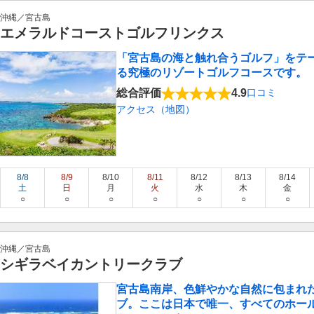
沖縄／宮古島
エメラルドコーストゴルフリンクス
「宮古島の海と触れ合うゴルフ」をテ
る究極のリゾートゴルフコースです。
総合評価
4.9
口コミ
アクセス（地図）
8/8
8/9
8/10
8/11
8/12
8/13
8/14
土
日
月
火
水
木
金
○
○
○
○
○
○
○
沖縄／宮古島
シギラベイカントリークラブ
宮古島南岸、色鮮やかな自然に包まれ
ブ。ここは日本で唯一、すべてのホー