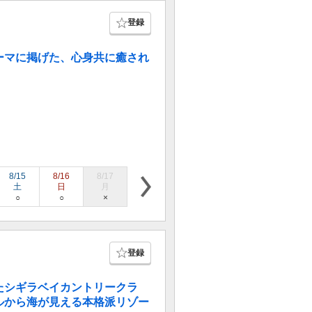
登録
ーマに掲げた、心身共に癒され
8/15
8/16
8/17
8/18
8/19
8/20
8/21
土
日
月
火
水
木
金
○
○
×
○
○
○
○
登録
たシギラベイカントリークラ
ルから海が見える本格派リゾー