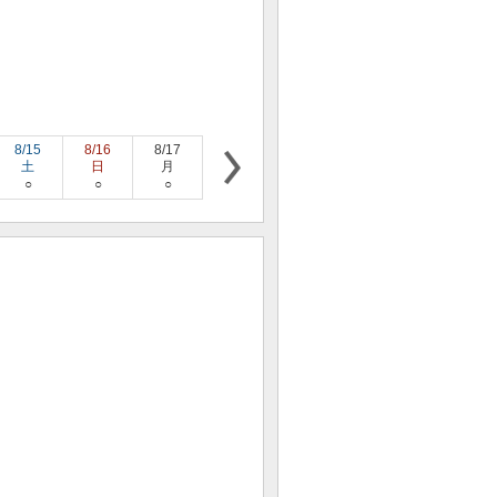
8/15
8/16
8/17
8/18
8/19
8/20
8/21
土
日
月
火
水
木
金
○
○
○
○
○
○
○