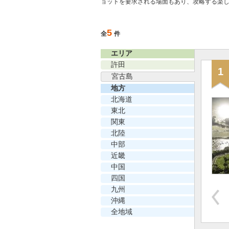
ョットを要求される場面もあり、攻略する楽
5
全
件
エリア
許田
1
宮古島
地方
北海道
東北
関東
北陸
中部
近畿
中国
四国
九州
沖縄
全地域