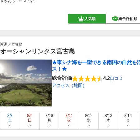
しさがあるコースです。
人気順
総合評価順
沖縄／宮古島
オーシャンリンクス宮古島
★東シナ海を一望できる南国の自然を
ス！★
総合評価
4.2
口コミ
アクセス（地図）
8/8
8/9
8/10
8/11
8/12
8/13
8/14
土
日
月
火
水
木
金
○
○
○
○
○
○
○