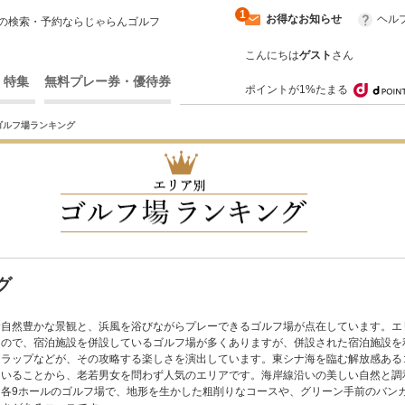
1
お得なお知らせ
ヘル
の検索・予約ならじゃらんゴルフ
こんにちは
ゲスト
さん
・特集
無料プレー券・優待券
ポイントが1%たまる
ゴルフ場ランキング
グ
む自然豊かな景観と、浜風を浴びながらプレーできるゴルフ場が点在しています。エ
なので、宿泊施設を併設しているゴルフ場が多くありますが、併設された宿泊施設を
トラップなどが、その攻略する楽しさを演出しています。東シナ海を臨む解放感ある
ていることから、老若男女を問わず人気のエリアです。海岸線沿いの美しい自然と調
各9ホールのゴルフ場で、地形を生かした粗削りなコースや、グリーン手前のバン