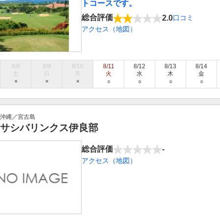
トコースです。
総合評価
2.0
口コミ
アクセス（地図）
8/8
8/9
8/10
8/11
8/12
8/13
8/14
土
日
月
火
水
木
金
×
×
×
○
○
○
○
沖縄／宮古島
サシバリンクス伊良部
総合評価
-
アクセス（地図）