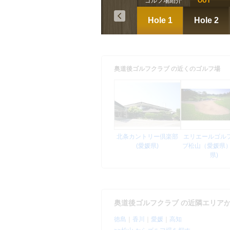
ゴルフ場紹介
OUT
Hole 1
Hole 2
奥道後ゴルフクラブ の近くのゴルフ場
北条カントリー倶楽部
エリエールゴル
(愛媛県)
ブ松山（愛媛県）
県)
奥道後ゴルフクラブ の近隣エリア
徳島
｜
香川
｜
愛媛
｜
高知