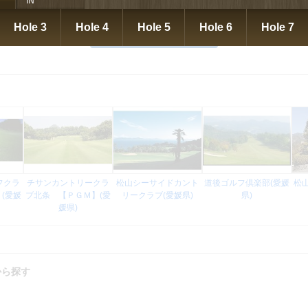
IN
Hole 3
Hole 4
Hole 5
Hole 6
Hole 7
予約カレンダーを見る
フクラ
チサンカントリークラ
松山シーサイドカント
道後ゴルフ倶楽部(愛媛
松
(愛媛
ブ北条 【ＰＧＭ】(愛
リークラブ(愛媛県)
県)
媛県)
から探す