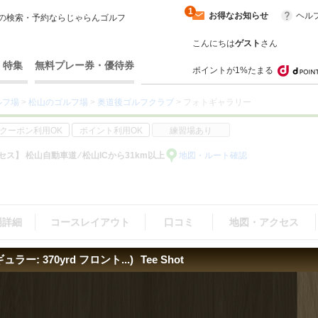
1
お得なお知らせ
ヘル
の検索・予約ならじゃらんゴルフ
こんにちは
ゲスト
さん
・特集
無料プレー券・優待券
ポイントが1%たまる
ルフ場
>
松山のゴルフ場
>
奥道後ゴルフクラブ
> フォトギャラリー
クーポン利用OK
ポイント利用OK
練習場あり
ス】 松山自動車道 ⁄ 松山ICから31km以上
地図・ルート確認
場詳細
コースレイアウト
口コミ
地図・アクセス
ギュラー: 370yrd フロント...)
Tee Shot