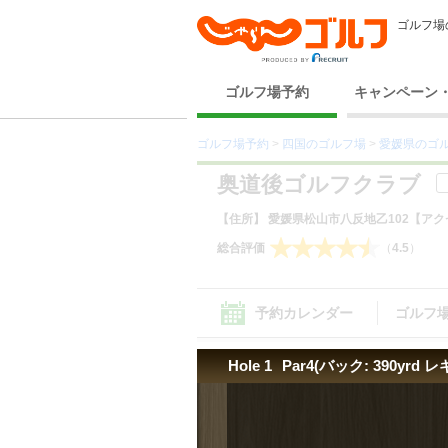
ゴルフ場
ゴルフ場予約
キャンペーン
ゴルフ場予約
>
四国のゴルフ場
>
愛媛県のゴ
奥道後ゴルフクラブ
【住所】 愛媛県松山市八反地乙102
【アクセ
総合評価
（
4.5
）
予約カレンダー
ゴルフ
Hole 1
Par4(バック: 390yrd レ
コース（1） ｜
設備サービス（4）
コース