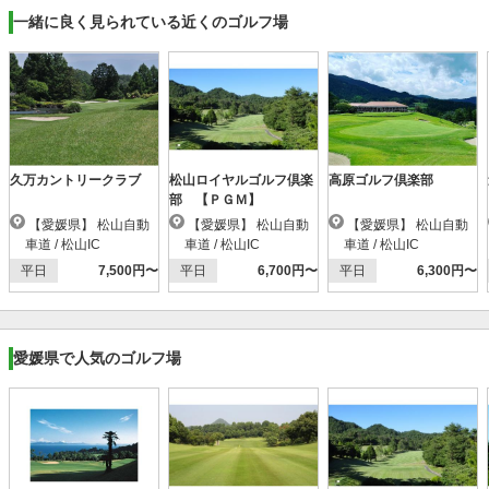
一緒に良く見られている近くのゴルフ場
久万カントリークラブ
松山ロイヤルゴルフ倶楽
高原ゴルフ倶楽部
部 【ＰＧＭ】
【愛媛県】 松山自動
【愛媛県】 松山自動
【愛媛県】 松山自動
車道 / 松山IC
車道 / 松山IC
車道 / 松山IC
平日
7,500円〜
平日
6,700円〜
平日
6,300円〜
愛媛県で人気のゴルフ場