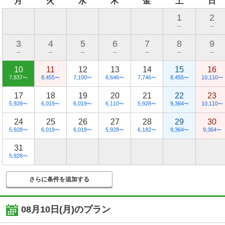
月
火
水
木
金
土
日
1
2
--
--
3
4
5
6
7
8
9
--
--
--
--
--
--
--
10
11
12
13
14
15
16
7,837
8,455
7,100
6,646
7,746
8,455
10,110
〜
〜
〜
〜
〜
〜
〜
17
18
19
20
21
22
23
5,928
6,019
6,019
6,110
5,928
9,364
10,110
〜
〜
〜
〜
〜
〜
〜
24
25
26
27
28
29
30
5,928
6,019
6,019
5,928
6,182
9,364
9,364
〜
〜
〜
〜
〜
〜
〜
31
5,928
〜
さらに条件を追加する
08月10日(月)
のプラン