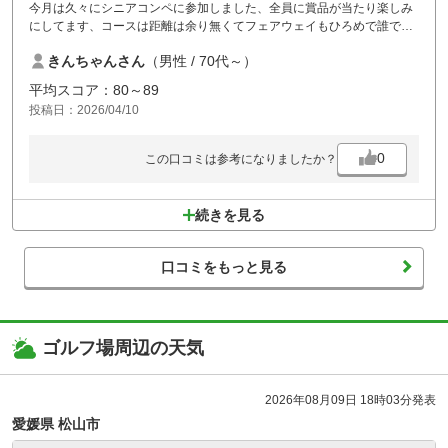
今月は久々にシニアコンペに参加しました、全員に賞品が当たり楽しみ
にしてます、コースは距離は余り無くてフェアウェイもひろめで誰でも
楽しめるコースだと思います、只グリーンは小さめで芝目がきつく難し
きんちゃんさん
（男性 / 70代～）
くなってます、食事はpgm全国統一メニューで新鮮味目新しさは無くて
価格は高めとなってます、最近はコンビニ弁当持参で、出来ればスルー
平均スコア：80～89
プレーが出来れば希望してます!
投稿日：2026/04/10
0
この口コミは参考になりましたか？
続きを見る
口コミをもっと見る
ゴルフ場周辺の天気
2026年08月09日 18時03分発表
愛媛県 松山市