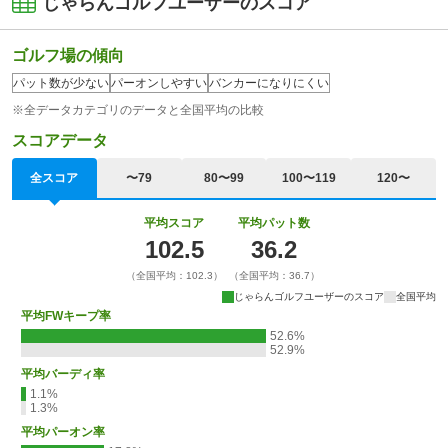
じゃらんゴルフユーザーのスコア
ゴルフ場の傾向
パット数が少ない
パーオンしやすい
バンカーになりにくい
※全データカテゴリのデータと全国平均の比較
スコアデータ
全スコア
〜79
80〜99
100〜119
120〜
平均スコア
平均パット数
102.5
36.2
（全国平均：102.3）
（全国平均：36.7）
じゃらんゴルフユーザーのスコア
全国平均
平均FWキープ率
52.6%
52.9%
平均バーディ率
1.1%
1.3%
平均パーオン率