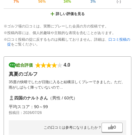
7%
56%
34%
3%
（-）
詳しい評価を見る
※ゴルフ場の口コミは、実際にプレーした会員の方の投稿です。
※投稿内容には、個人的趣味や主観的な表現を含むことがあります。
※口コミ投稿の掟に反するものは掲載しておりません。詳細は、
口コミ投稿の
掟
をご覧ください。
4.0
総合評価
真夏のゴルフ
35度の快晴でしたが日陰に入ると結構涼しくプレーできました。ただ、
雨がしばらく降っていないので
ラフのところどころが枯れている状況でした。スコアもそこそこでし
四国のナルトさん
（男性 / 60代）
た、また、来たいと思いました。
平均スコア：90～99
投稿日：2026/07/26
0
この口コミは参考になりましたか？