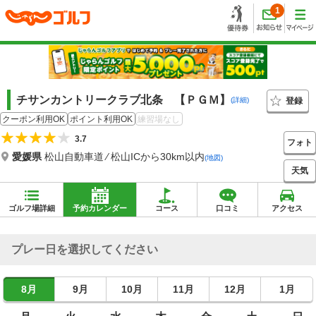
1
チサンカントリークラブ北条 【ＰＧＭ】
登録
(詳細)
クーポン利用OK
ポイント利用OK
練習場なし
3.7
フォト
愛媛県
松山自動車道 ⁄ 松山ICから30km以内
(地図)
天気
ゴルフ場詳細
予約カレンダー
コース
口コミ
アクセス
プレー日を選択してください
8月
9月
10月
11月
12月
1月