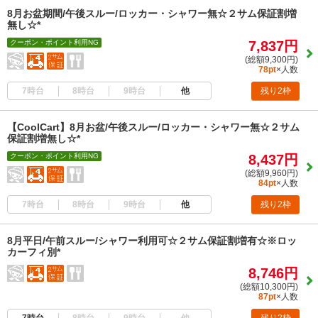
8月お盆期間/午後スルー/ロッカー・シャワー無☆２サム保証割増
無し☆*
クーポン・ポイント利用NG
7,837円
(総額9,300円)
78pt
×人数
7時台
8時台
9時台
他
残り2枠
【CoolCart】8月お盆/午後スルー/ロッカー・シャワー無☆２サム
保証割増無し☆*
クーポン・ポイント利用NG
8,437円
(総額9,960円)
84pt
×人数
7時台
8時台
9時台
他
残り2枠
8月平日/午前スルー/シャワー利用可☆２サム保証割増有☆※ロッ
カーフィ別*
8,746円
(総額10,300円)
87pt
×人数
7時台
8時台
9時台
他