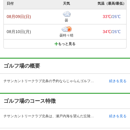
日付
天気
気温（最高/最低）
08月09日(日)
33℃
/
26℃
曇
08月10日(月)
34℃
/
26℃
曇時々晴
もっと見る
ゴルフ場の概要
チサンカントリークラブ北条の予約ならじゃらんゴルフ。カートの有無や利用税、キャンセル料、ナイター設備、駐車場などのコース情報はもちろん、口コミ、フォトギャラリーなどコースの難易度や攻略に役立つ情報充実、予約する度にポイントが貯まるのでお得にゴルフをお楽しみ頂けます。 愛媛県のチサンカントリークラブ北条は昭和59年11月に開場したコースで、瀬戸内海を見下ろす眺望の良いコースです。瀬戸内海気候によって、年間を通して温暖な気候の中、プレーすることができます。遠くには、高縄山の広大な景色も広がり、自然の恵みを感じることができます。車でアクセスする場合、松山自動車道・松山インターチェンジからはおよそ30キロメートル。また、松山市役所前から国道196号線を利用し、案内板に沿ってアクセスも可能です。電車の場合はJR予讃本線・伊予北条駅からおよそ8キロメートルの場所にあります。近隣には観光地としても名高い道後温泉もあるので、プレーついでに温泉に立ち寄る人も多いようです。レストランでは毎週、趣向をこらしたおすすめメニューが提案されており、訪れる度に新しいメニューを楽しめる他、売店では地元名産品をお土産に購入することもできます。
続きを見る
ゴルフ場のコース特徴
チサンカントリークラブ北条は、瀬戸内海を望んだ丘陵にあり、全体的にフラットでゆとりのあるレイアウトです。コースは海側のINコース、山側のOUTコースと表情の違う18ホールを楽しむことができます。瀬戸内海を見下ろす眺望がよく、温暖な気候の中、気持ちよくプレーすることができます。ロングホールが特に長いため、パワーヒッターは腕の見せ所が多いでしょう。加えて、グリーンも巧みなアンジュレーションで、戦略性が求められます。中でも、2番ホールは風の影響を受けやすく、注意が必要です。その他、INの10番は前方に瀬戸内海が望める景色のよいホールです。コース各所から、恵良山の三角山のてっぺんを垣間見ることができ、心和む景色を楽しめます。
続きを見る