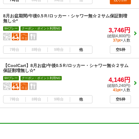
残り2枠
8月お盆期間/午後0.5Ｒ/ロッカー・シャワー無☆２サム保証割増
無し☆*
9Hプレー
クーポン・ポイント利用NG
3,746円
(総額4,800円)
37pt
×人数
7時台
8時台
9時台
他
空6枠
【CoolCart】8月お盆/午後0.5Ｒ/ロッカー・シャワー無☆２サム
保証割増無し☆*
9Hプレー
クーポン・ポイント利用NG
4,146円
(総額5,240円)
41pt
×人数
7時台
8時台
9時台
他
空6枠