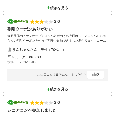
続きを見る
3.0
総合評価
割引クーポンありがたい
毎月開催のチサンオープンコンペ各種のうち今回はシニアコンペにじゃ
らんの割引クーポンを使って割安で参加できました助かります！コース
は自分はこのコースのメンバーですが、ビジター扱いになっても有利な
きんちゃんさん
（男性 / 70代～）
設定になってます、コースは芝付きは良いとは言えなくグリーンも改造
中で今一ですが平坦で短めで割りと簡単に思われますがグリーンが小さ
平均スコア：80～89
くとその周りが逆目など難しく作られておりスコアは以外と出ないコー
投稿日：2026/05/08
スだと思います、食事はメンバーでありながらできるだけ食べないよう
にしてます、只なら食べる感じです!
0
この口コミは参考になりましたか？
続きを見る
3.0
総合評価
シニアコンペ参加しました