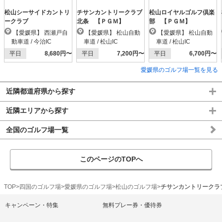
松山シーサイドカントリ
チサンカントリークラブ
松山ロイヤルゴルフ倶楽
ークラブ
北条 【ＰＧＭ】
部 【ＰＧＭ】
【愛媛県】 西瀬戸自
【愛媛県】 松山自動
【愛媛県】 松山自動
動車道 / 今治IC
車道 / 松山IC
車道 / 松山IC
平日
8,680円〜
平日
7,200円〜
平日
6,700円〜
愛媛県のゴルフ場一覧を見る
近隣都道府県から探す
近隣エリアから探す
全国のゴルフ場一覧
このページのTOPへ
TOP
四国のゴルフ場
愛媛県のゴルフ場
松山のゴルフ場
チサンカントリークラ
キャンペーン・特集
無料プレー券・優待券