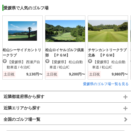
愛媛県で人気のゴルフ場
松山シーサイドカントリ
松山ロイヤルゴルフ倶楽
チサンカントリークラブ
ークラブ
部 【ＰＧＭ】
北条 【ＰＧＭ】
【愛媛県】 西瀬戸自
【愛媛県】 松山自動
【愛媛県】 松山自動
動車道 / 今治IC
車道 / 松山IC
車道 / 松山IC
土日祝
9,130円〜
土日祝
9,200円〜
土日祝
9,980円〜
愛媛県のゴルフ場一覧を見る
近隣都道府県から探す
近隣エリアから探す
全国のゴルフ場一覧