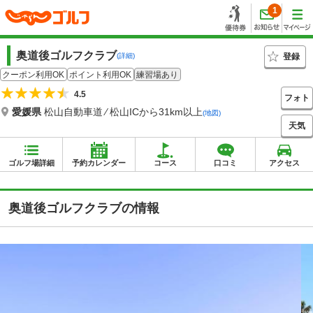
1
奥道後ゴルフクラブ
登録
(詳細)
クーポン利用OK
ポイント利用OK
練習場あり
4.5
フォト
愛媛県
松山自動車道 ⁄ 松山ICから31km以上
(地図)
天気
ゴルフ場詳細
予約カレンダー
コース
口コミ
アクセス
奥道後ゴルフクラブの情報