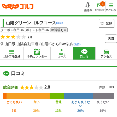
1
山陽グリーンゴルフコース
登録
(詳細)
クーポン利用OK
ポイント利用OK
練習場あり
2.8
天気
山口県
山陽自動車道 ⁄ 山陽ICから5km以内
(地図)
ゴルフ場詳細
予約カレンダー
コース
口コミ
アクセス
口コミ
2.8
総合評価
件数：103
とても良い
良い
普通
あまり良くな
良くない
い
3%
39%
13%
26%
19%