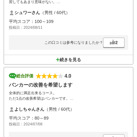
習してもあまり意味がない。
酷暑で仕方ないところが有るけど、もう少しメンテナンスして欲しい。
シュワーさん
（男性 / 60代）
平均スコア：100～109
投稿日：2024/08/11
2
この口コミは参考になりましたか？
続きを見る
4.0
総合評価
バンカーの改善を希望します
全体的に満足出来るコース。
ただ1点の改善希望はバンカーです。
改善には費用と手間がかなりかかるのは理解していますがここを改善す
よしちゃんさん
（男性 / 60代）
ればかなり良いコースに仕上がると思います。
また利用させてもらいます。
平均スコア：80～89
投稿日：2024/07/08