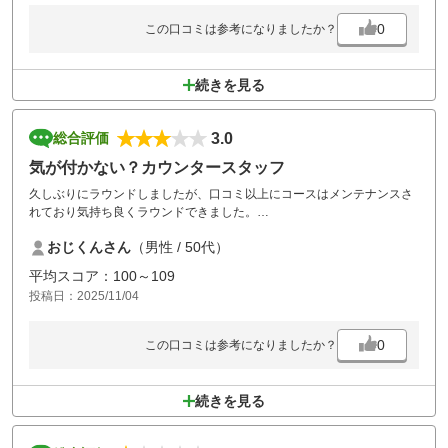
0
この口コミは参考になりましたか？
続きを見る
3.0
総合評価
気が付かない？カウンタースタッフ
久しぶりにラウンドしましたが、口コミ以上にコースはメンテナンスさ
れており気持ち良くラウンドできました。
食事も美味しく頂きました。
おじくんさん
（男性 / 50代）
しかしながら支払い時に常連と思われる者と、カウンタースタッフがダ
ラダラと話しこんでおり、かなり待たされました。
平均スコア：100～109
痺れを切らし苦言を…と思った際に、他のスタッフが気が付いたよう
投稿日：2025/11/04
で、駆けつけて精算しましたが、確実に視界に入っているにも関わら
ず、対応を疎かにしたカウンタースタッフはいかがなものかと…
コーススタッフの対応は良かったので、帰る間際のその点だけが非常に
0
この口コミは参考になりましたか？
残念でした。
後ろで待ってるのにマナーの悪い客は、ゴルフする資格は無いです！
続きを見る