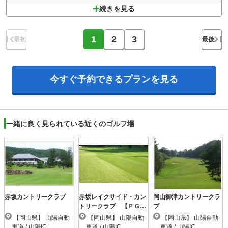
続きを見る
1
2
3
最初
最後
今すぐ予約できる
プランを見る
一緒に良く見られている近くのゴルフ場
赤坂カントリークラブ
赤坂レイクサイド・カン
岡山御津カントリークラ
トリークラブ 【ＰＧ
ブ
Ｍ】
【岡山県】 山陽自動
【岡山県】 山陽自動
【岡山県】 山陽自動
車道 / 山陽IC
車道 / 山陽IC
車道 / 山陽IC