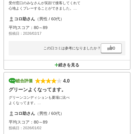
受付窓口のみなさんが笑顔で接客してくれて
心地よくプレーすることができました。
ポーターのみなさんもこちらの要望に快く対応してくれて感謝です。
コロ助さん
（男性 / 60代）
食事も美味しくよかったです。
また来月行きます！
平均スコア：80～89
投稿日：2026/02/17
0
この口コミは参考になりましたか？
続きを見る
4.0
総合評価
グリーンよくなってます。
グリーンコンディションも夏場に比べ
よくなってます。
食事も美味しい。
コロ助さん
（男性 / 60代）
もうちょっとコスパがいいと最高です。
平均スコア：80～89
投稿日：2026/01/02