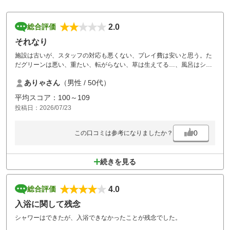
2.0
総合評価
それなり
施設は古いが、スタッフの対応も悪くない、プレイ費は安いと思う。た
だグリーンは悪い、重たい、転がらない、草は生えてる…、風呂はシャ
ワーのみ、キャディバッグの積み下ろしは自身でとのこと。あれだけス
ありゃさん
（男性 / 50代）
タッフが居るのに何故？って感じた。前途にも記載したがプレイ費が安
いので納得するしかない。
平均スコア：100～109
投稿日：2026/07/23
0
この口コミは参考になりましたか？
続きを見る
4.0
総合評価
入浴に関して残念
シャワーはできたが、入浴できなかったことが残念でした。