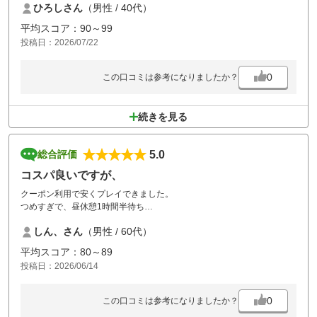
ひろしさん
（男性 / 40代）
平均スコア：90～99
投稿日：2026/07/22
0
この口コミは参考になりましたか？
続きを見る
5.0
総合評価
コスパ良いですが、
クーポン利用で安くプレイできました。
つめすぎで、昼休憩1時間半待ち
ドリンク付きも昼食時に使うとペットボトルもらえると暑い季節には良
しん、さん
（男性 / 60代）
かったです
フロントと、レストランのスタッフさんは、丁寧でしたが、
平均スコア：80～89
カート配車の女性スタッフは、愛想なく無愛想でめんどくさそうなオー
投稿日：2026/06/14
ラがんがん出ていて何が機嫌悪いのか？
ここだけ残念でした。
0
この口コミは参考になりましたか？