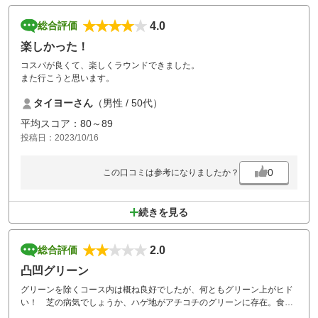
4.0
総合評価
楽しかった！
コスパが良くて、楽しくラウンドできました。
また行こうと思います。
タイヨーさん
（男性 / 50代）
平均スコア：80～89
投稿日：2023/10/16
0
この口コミは参考になりましたか？
続きを見る
2.0
総合評価
凸凹グリーン
グリーンを除くコース内は概ね良好でしたが、何ともグリーン上がヒド
い！ 芝の病気でしょうか、ハゲ地がアチコチのグリーンに存在。食事
は及第点だったから、いかにも残念！