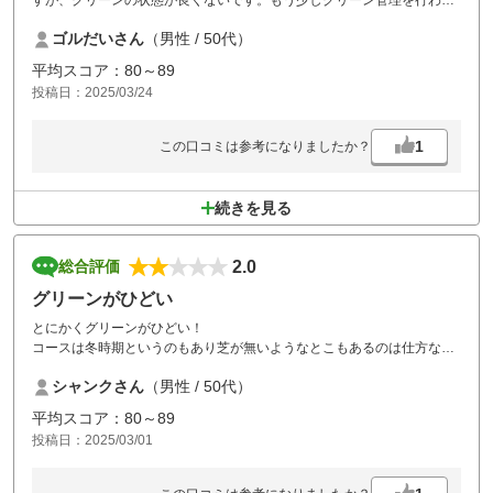
すが、グリーンの状態が良くないです。もう少しグリーン管理を行われ
れば良いゴルフ場と思われますので、是非よろしくお願いします。
ゴルだいさん
（男性 / 50代）
平均スコア：80～89
投稿日：2025/03/24
1
この口コミは参考になりましたか？
続きを見る
2.0
総合評価
グリーンがひどい
とにかくグリーンがひどい！
コースは冬時期というのもあり芝が無いようなとこもあるのは仕方ない
が。
シャンクさん
（男性 / 50代）
なんせグリーンが土に緑色のスプレー拭いてます？みたいな感じで、遠
目からは良いグリーンに見えて、いざ行ってみれば芝もなく土。
平均スコア：80～89
打てばラインもクソもなく運任せ。
投稿日：2025/03/01
もう少し手入れして下さい。