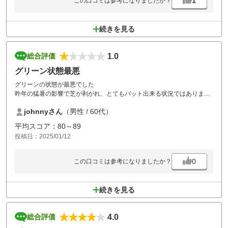
1
この口コミは参考になりましたか？
続きを見る
1.0
総合評価
グリーン状態最悪
グリーンの状態が最悪でした
昨年の猛暑の影響で芝が剥がれ、とてもパット出来る状況ではありませ
ん。
johnnyさん
（男性 / 60代）
同伴の方々からも苦情が発せられ、一日中憂鬱な気持ちでプレイするこ
とになり、最悪のゴルフ日となりました。
平均スコア：80～89
これで通常料金は酷すぎると思います。
投稿日：2025/01/12
プレイヤーファーストを掲げるゴルフ場なら、プレイ費の割引やドリン
クサービス等、何らかの対応が必要かと感じました。
0
この口コミは参考になりましたか？
続きを見る
4.0
総合評価