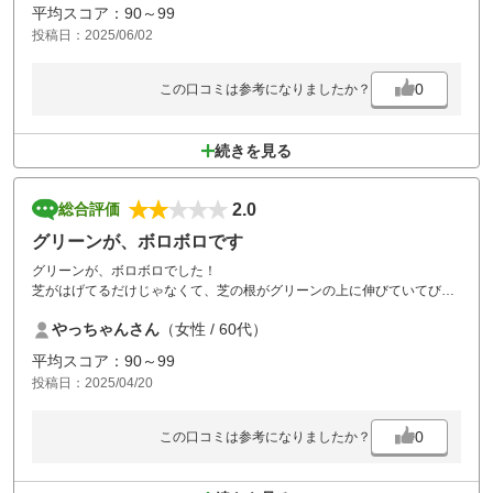
もリアクション無し
平均スコア：90～99
次のホールはカートを超えてボールが飛んできたので危険を感じてスタ
投稿日：2025/06/02
ッフさんにすぐ電話
その影響でスコアもボロボロ
0
この口コミは参考になりましたか？
せっかくのゴルフなのに気分悪くなりましたがスタッフさんの迅速な対
応と上がった後何度も声掛けしてくれて気持ち良い対応にスッキリしま
した！
続きを見る
ありがとうございました。
食事も美味しくてまた来ます♪
ただ打ち込んできたにも関わらず偉そうにしている人間とは関わり合い
2.0
総合評価
たくないです‥
グリーンが、ボロボロです
グリーンが、ボロボロでした！
芝がはげてるだけじゃなくて、芝の根がグリーンの上に伸びていてびっ
くりしました。
やっちゃんさん
（女性 / 60代）
グリーンに穴までほげていて、パターの感覚が変になりました。
平均スコア：90～99
もう少し手入れが必須です。
投稿日：2025/04/20
0
この口コミは参考になりましたか？