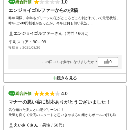
1.0
総合評価
エンジョイゴルファーからの投稿
昨年同様、今年もグリーンの芝がところどころ剥がれていて最悪状態。
昨年は500円割引があったが、今年は何も無い状況。
こんなボロボロなグリーンなのに、皆んな我慢してプレイしている現
エンジョイゴルファーさん
（男性 / 60代）
状・・・もう少し、心くばりがあってもいいのでは・・・
平均スコア：90～99
投稿日：2025/08/26
0
この口コミは参考になりましたか？
続きを見る
4.0
総合評価
マナーの悪い客に対応ありがとうございました！
気心知れた友人と山陽グリーンに！
天気も良くて最高のスタートと思いきや後ろの組からボールの打ち込み
4人組でした
えいさくさん
（男性 / 50代）
1ホール目から真後ろ付近にボールを打ち込んできて後ろを振り返って