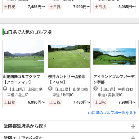
土日祝
7,485円〜
土日祝
7,990円〜
土日祝
8,985円〜
山口県で人気のゴルフ場
山陽国際ゴルフクラブ
柳井カントリー倶楽部
アイランドゴルフガーデ
【アコーディア】
【ＰＧＭ】
ン宇部
【山口県】 山陽自動
【山口県】 山陽自動
【山口県】 中国自動
車道 / 埴生IC
車道 / 玖珂IC
車道 / 美祢東IC
土日祝
6,990円〜
土日祝
7,480円〜
土日祝
7,980円〜
山口県のゴルフ場一覧を見る
近隣都道府県から探す
近隣エリアから探す