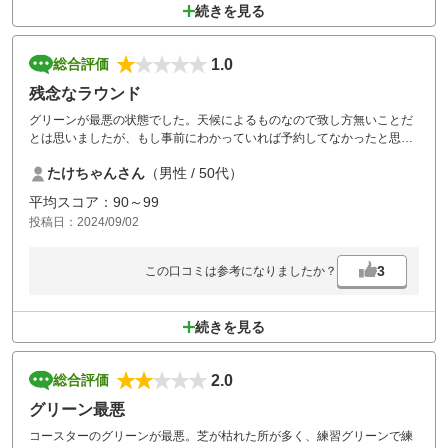
続きを見る
1.0
総合評価
残念なラウンド
グリーンが最悪の状態でした。天候によるものなので致し方無いことだ
とは思いましたが、もし事前にわかっていれば予約してなかったと思い
ます。事前の情報提供もしくは、せめて受付時のお詫びのひとこと位は
たけちゃんさん
（男性 / 50代）
あっても良かったのではないでしょうか？
平均スコア：90～99
投稿日：2024/09/02
3
この口コミは参考になりましたか？
続きを見る
2.0
総合評価
グリーン最悪
コースターのグリーンが最悪。芝が枯れた所が多く、練習グリーンで練