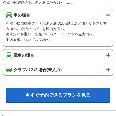
今治小松道路 ⁄ 今治湯ノ浦ICから31km以上
車の場合
今治小松自動車道・今治湯ノ浦 31km以上湯ノ浦ＩＣを降り右
方向へ。今治バイパスを松山方面へ。
海岸沿いを通り、北条バイパス ローソンを左方向へ。
案内看板に従いゴルフ場へ。
電車の場合
クラブバスの場合(未入力)
今すぐ予約できるプランを見る