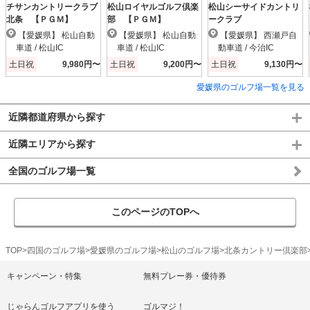
チサンカントリークラブ
松山ロイヤルゴルフ倶楽
松山シーサイドカントリ
北条 【ＰＧＭ】
部 【ＰＧＭ】
ークラブ
【愛媛県】 松山自動
【愛媛県】 松山自動
【愛媛県】 西瀬戸自
車道 / 松山IC
車道 / 松山IC
動車道 / 今治IC
土日祝
9,980円〜
土日祝
9,200円〜
土日祝
9,130円〜
愛媛県のゴルフ場一覧を見る
近隣都道府県から探す
近隣エリアから探す
全国のゴルフ場一覧
このページのTOPへ
TOP
四国のゴルフ場
愛媛県のゴルフ場
松山のゴルフ場
北条カントリー倶楽部
キャンペーン・特集
無料プレー券・優待券
じゃらんゴルフアプリを使う
ゴルマジ！