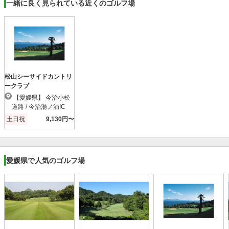
一緒に良く見られている近くのゴルフ場
松山シーサイドカントリ
ークラブ
【愛媛県】 今治小松
道路 / 今治湯ノ浦IC
土日祝
9,130円〜
愛媛県で人気のゴルフ場