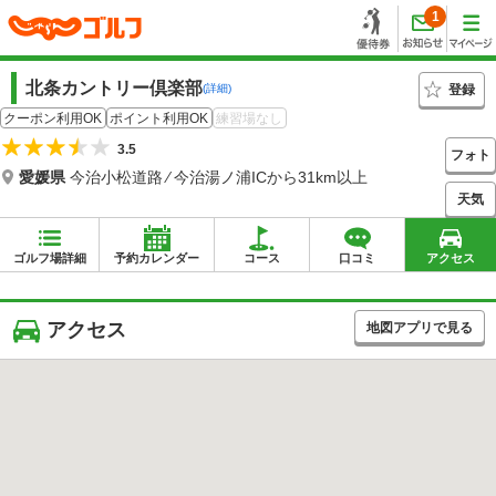
1
北条カントリー倶楽部
登録
(詳細)
クーポン利用OK
ポイント利用OK
練習場なし
3.5
フォト
愛媛県
今治小松道路 ⁄ 今治湯ノ浦ICから31km以上
天気
ゴルフ場詳細
予約カレンダー
コース
口コミ
アクセス
アクセス
地図アプリで見る