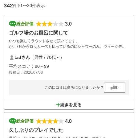
342
1〜30件表示
件中
3.0
総合評価
ゴルフ場のお風呂に関して
いつも楽しくラウンドさせて頂いてます。
が、7月からロッカー代も払っているのにシャワーのみ。ウィークデー
はわたしも含め高齢者ゴルファー利用者が多いと思います。体調維持の
tadさん
（男性 / 70代～）
為にも温かい風呂で
身体のメンテナンスをしています。
平均スコア：90～99
シャワーは身体の中まで温まりません。
投稿日：2026/07/08
わけがありお風呂を休んでいると思いますが、利用者にとっては可成り
切実な問題です。
要検討して頂けると有り難いです。
0
この口コミは参考になりましたか？
続きを見る
4.0
総合評価
久しぶりのプレイでした