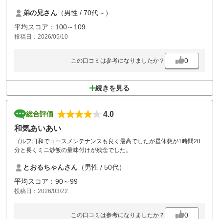
なんと1時間50分！
弟の兄さん
（男性 / 70代～）
これはあまりにも酷過ぎる。
恐らく詰め込み過ぎが原因だと思う。
平均スコア：100～109
貴重品ボックスも満杯！
投稿日：2026/05/10
もう当面利用することはないでしょう。
0
この口コミは参考になりましたか？
続きを見る
4.0
総合評価
和気あいあい
ゴルフ日和でコースメンテナンスも良く最高でしたが昼休憩が1時間20
分と長くミニ炒飯の量味付けが残念でした。
とおるちゃんさん
（男性 / 50代）
平均スコア：90～99
投稿日：2026/03/22
0
この口コミは参考になりましたか？