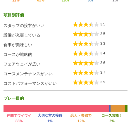
12%
62%
18%
6%
2%
項目別評価
3.5
スタッフの接客がいい
3.5
設備が充実している
3.3
食事が美味しい
3.4
コースが戦略的
3.6
フェアウェイが広い
3.7
コースメンテナンスがいい
3.9
コストパフォーマンスがいい
プレー目的
仲間でワイワイ
大切な方の接待
恋人・夫婦で
コース攻略！
88%
1%
12%
2%