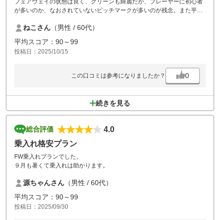
フェアウェイの状態は良く、グリーンも綺麗だが、プレーヤーに初心者
が多いのか、なおされていないピッチマークが多いのが残念。また平日
にも関わらず昼休憩が1時間半は長過ぎる。1時間以内でないとリピート
ねこさん
（男性 / 60代）
する気にならない。
平均スコア：90～99
投稿日：2025/10/15
0
この口コミは参考になりましたか？
続きを見る
4.0
総合評価
乗入れ格安プラン
FW乗入れプランでした。
９月も暑くて乗入れは助かります。
源ちゃんさん
（男性 / 60代）
平均スコア：90～99
投稿日：2025/09/30