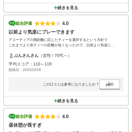
続きを見る
4.0
総合評価
以前より気楽にプレーできます
アコーディアの飛距離に応じたティーを選択するという方針で
これまでより赤ティーの距離が短くなったので、以前より気楽に
プレーしています。飛躍的にではないですが、平均的にスコアが
ぶんさんさん
（女性 / 70代～）
前より少し良くなりました。スタートが8時台だとランチが普通に
食べられないので軽食があってよかったです。あと1，2品軽食
平均スコア：110～119
メニューがあったら嬉しいです。尚この日はお風呂の温度が低かった
投稿日：2025/10/18
のでもう少し高くしてほしいです。
0
この口コミは参考になりましたか？
続きを見る
4.0
総合評価
昼休憩が長すぎ