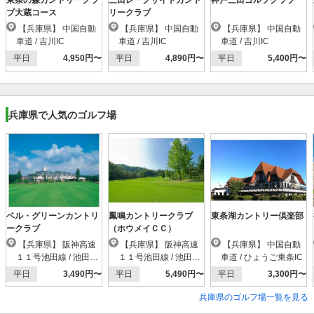
東条の森カントリークラ
三田レークサイドカント
神戸三田ゴルフクラブ
ブ大蔵コース
リークラブ
【兵庫県】 中国自動
【兵庫県】 中国自動
【兵庫県】 中国自動
車道 / 吉川IC
車道 / 吉川IC
車道 / 吉川IC
平日
4,950円〜
平日
4,890円〜
平日
5,400円〜
兵庫県で人気のゴルフ場
ベル・グリーンカントリ
鳳鳴カントリークラブ
東条湖カントリー倶楽部
ークラブ
（ホウメイＣＣ）
【兵庫県】 阪神高速
【兵庫県】 阪神高速
【兵庫県】 中国自動
１１号池田線 / 池田木
１１号池田線 / 池田木
車道 / ひょうご東条IC
部IC
部IC
平日
3,490円〜
平日
5,490円〜
平日
3,300円〜
兵庫県のゴルフ場一覧を見る