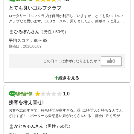
とても良いゴルフクラブ
ロータリーゴルフクラブは何回か利用していますが、とても良いゴルフ
クラブだと思います。OLDコースを、周りましたが、簡単そうに見えて
意外と難しいコースです。手入れもとてもいきとどいて気持ち良く回れ
ひろぽんさん
（男性 / 50代）
ました。また利用したいと思います
平均スコア：90～99
投稿日：2026/06/09
0
この口コミは参考になりましたか？
続きを見る
1.0
総合評価
接客を考え直せ!
お客を詰めすぎて、待ち時間が多すぎる。昼は1時間50分待ちなんてふ
ざけすぎ！ ポーターも愛想悪い奴がたくさんいる。都会に近く客がほ
っておいても来ることに甘えている。
かとちゃんさん
（男性 / 60代）