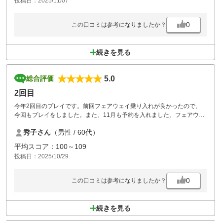
投稿日：2025/11/07
あまりにも混み過ぎるので、ゴルフ場に電話するも混み合ってますのア
ナウンスで繋がらず！後半は諦めてなるようにしかならないと残りのホ
ールをこなしました。
0
この口コミは参考になりましたか？
スタッフも忙しいのか事務的な作業の仕方で嫌悪感を感じました。
もう、ゴルフ場自身で気づいてるでしょうが、このような営業方針なん
だと感じました。
続きを見る
昔は良いゴルフ場だったそうですが、残念です。
5.0
総合評価
2回目
今年2回目のプレイです。前回フェアウェイ乗り入れが良かったので、
今回もプレイをしました。また、11月も予約を入れました。フェアウェ
イ、グリーンが綺麗に整備されていて気持ちがよかったです。
秀子さん
（男性 / 60代）
平均スコア：100～109
投稿日：2025/10/29
0
この口コミは参考になりましたか？
続きを見る