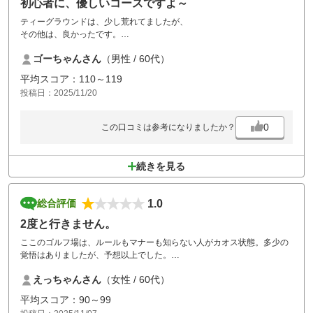
初心者に、優しいコースですよ～
ティーグラウンドは、少し荒れてましたが、
その他は、良かったです。
スタッフの対応も、素早く対応してくれました。
ゴーちゃんさん
（男性 / 60代）
オールドコースは、初心者に、優しいコースで
良かったです
平均スコア：110～119
投稿日：2025/11/20
0
この口コミは参考になりましたか？
続きを見る
1.0
総合評価
2度と行きません。
ここのゴルフ場は、ルールもマナーも知らない人がカオス状態。多少の
覚悟はありましたが、予想以上でした。
スタートから20分遅れからのハーフ三時間超え。前のグループはミドル
えっちゃんさん
（女性 / 60代）
でティーグランドからグリーン狙い。女性は初心者らしき振る舞いなの
に緑ティーからプレイ。待たされてる方はイライラします。
平均スコア：90～99
後ろからは打ち込み2回！注意するも知らん顔。