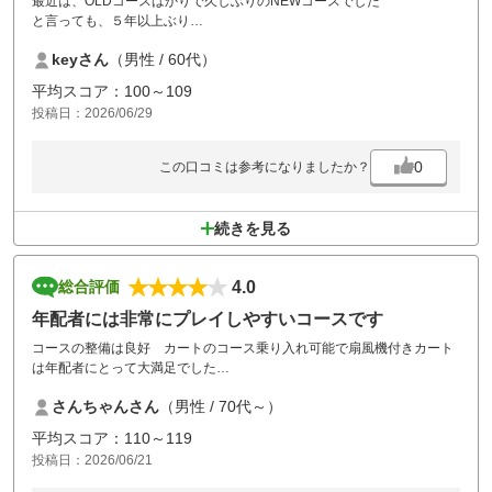
最近は、OLDコースばかりで久しぶりのNEWコースでした
と言っても、５年以上ぶり
前回があまり良い結果ではなくいい印象ではありませんでしtが、
keyさん
（男性 / 60代）
今回、その印象はガラリと変わりました
どちらかというと、OLDより良いかもです
平均スコア：100～109
幸い、台風一過のプレイで天候にも恵まれ楽しくプレイできました
投稿日：2026/06/29
また、機会があればプレイしたいと思います
0
この口コミは参考になりましたか？
続きを見る
4.0
総合評価
年配者には非常にプレイしやすいコースです
コースの整備は良好 カートのコース乗り入れ可能で扇風機付きカート
は年配者にとって大満足でした
レストランの価格が高過ぎで昼食券付きのプランでしたが追加料金無し
さんちゃんさん
（男性 / 70代～）
で食べられるメニューが殆ど無いのが残念です ただプレイ料金が安い
ので仕方ないのかも知れません
平均スコア：110～119
次も利用したいと思います
投稿日：2026/06/21