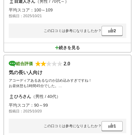
自遊人さん
（男性 / 70代～）
との事。このような面倒なことをしないで、すべて乗り入れの価格で設
定しておいて欲しい。
平均スコア：100～109
雨天等々で乗り入れ不可の時はそ寺で対応して貰うようにすべきではな
投稿日：2025/10/21
いか。
海外の様に、常にコース乗り入れ可にすべきである。
2
この口コミは参考になりましたか？
続きを見る
2.0
総合評価
気の長い人向け
アコーディアあるあるなのか詰め込みすぎですね！
お昼休憩も1時間45分でした。
ハイシーズンだとはいえ少しプレーヤーのことも考慮して欲しいとは思
ひろさん
（男性 / 40代）
いました。
コースは基本的に短いのでマネジメントさえしっかりすれば回りやすい
平均スコア：90～99
です。
投稿日：2025/10/20
1
この口コミは参考になりましたか？