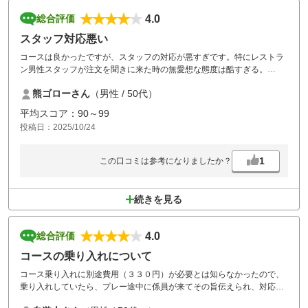
4.0
総合評価
スタッフ対応悪い
コースは良かったですが、スタッフの対応が悪すぎです。特にレストラ
ン男性スタッフが注文を聞きに来た時の無愛想な態度は酷すぎる。
バックをカートに乗せるスタッフが少なくてスタート時間が迫って来て
熊ゴローさん
（男性 / 50代）
もこちらが催促するまで放ったらかしでした。
平均スコア：90～99
投稿日：2025/10/24
1
この口コミは参考になりましたか？
続きを見る
4.0
総合評価
コースの乗り入れについて
コース乗り入れに別途費用（３３０円）が必要とは知らなかったので、
乗り入れしていたら、プレー途中に係員が来てその旨伝えられ、対応し
て貰ったのですが、乗り入れする場合は事前に申請しなければならない