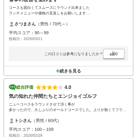
コースも面白くてスムーズにラウンド出来ました
ランチメニューや価格の見直しをお願いします
良いゴルフ場なのに食事がねー
さつまさん
（男性 / 70代～）
平均スコア：90～99
投稿日：2026/03/11
0
この口コミは参考になりましたか？
続きを見る
4.0
総合評価
気の知れた仲間たちとエンジョイゴルフ
ニューコースをラウンドさせて頂く事が
多かったので、久しぶりのオールドコースでした。上りが無くてフラッ
トなのが
トシさん
（男性 / 60代）
良いですがグリーンが難しかったです。
コースメンテは冬場にしては良く整備されていると思いますがフェアウ
平均スコア：100～109
ェーに所々紙タバコの吸い殻を散見しました。
投稿日：2026/02/28