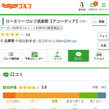
1
ロータリーゴルフ倶楽部【アコーディア】
登録
(詳細)
クーポン利用OK
ポイント利用OK
練習場あり
3.8
フォト
兵庫県
中国自動車道 ⁄ 吉川ICから10km以内
(地図)
天気
ゴルフ場詳細
予約カレンダー
コース
口コミ
アクセス
口コミ
3.8
総合評価
件数：342
とても良い
良い
普通
あまり良くな
良くない
い