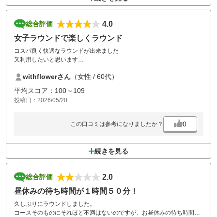
4.0
総合評価
女子ラウンドで楽しくラウンド
コスパ良く快適なラウンドが出来ました
又利用したいと思います
withflowerさん
（女性 / 60代）
ただ人数が多いので前も詰まってるのに後からおじさんが苦情を言われ
る方もいらっしゃって少し不快な感じはありましたがそれ以外は良かっ
平均スコア：100～109
たです
投稿日：2026/05/20
0
この口コミは参考になりましたか？
続きを見る
2.0
総合評価
昼休みの待ち時間が１時間５０分！
久しぶりにラウンドしました。
コースそのものにそれほど不満はないのですが、お昼休みの待ち時間が