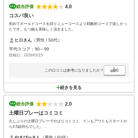
4.0
総合評価
コスパ良い
初めてオールドコースを回りニューコースより戦略的コースで楽しかっ
たです。もつ鍋も美味しく頂きました。
ヒロさん
（男性 / 50代）
平均スコア：90～99
投稿日：2026/02/15
0
この口コミは参考になりましたか？
続きを見る
2.0
総合評価
土曜日プレーはコミコミ
久しぶりの土曜日プレーでやはりコミコミ、インもアウトもスタートか
ら4.5組待ちでした。
各ホール待ってショット待ってショットで、やはり平日が良いかな？
やまぴーさん
（男性 / 60代）