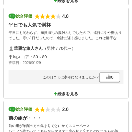
続きを見る
4.0
総合評価
平日でも人気で満杯
平日にも関わらず、満員御礼の混雑ぶりでしたので、進行にやや難あり
でした。寒い1日だったので、余計に遅く感じました。これは勝手な想
像ですが、進行を早める為なのか、プレ4が以上に前に有るのは、ちょ
華麗な旅人さん
（男性 / 70代～）
っとどうかと思いました。アコーディア系列のゴルフ場にはよくある事
ですが…。
平均スコア：80～89
プレー代が安いので仕方ないのですが、ランチをもう少しなんとかして
投稿日：2026/01/29
欲しいです。
0
この口コミは参考になりましたか？
続きを見る
2.0
総合評価
前の組が・・・
前の組が年配の方の集まりでとにかくスローペース
ハーフが終わってこちらからマスター室へ伝え忘れたのでこちらの落ち