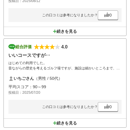
投稿日：2025/08/12
検討よろしくお願いします
次回もよろしくお願いします
0
この口コミは参考になりましたか？
続きを見る
4.0
総合評価
いいコースですが‥
はじめての利用でした。
昔ながらの歴史を考えるゴルフ場ですが、施設は細かいところまで、手
が加えられており良い意味で古さをたのしめました。
いちごさん
（男性 / 50代）
ただチェックインの際、何の説明も無くスタンプカードを渡された点
と、プレー中にも関わらずコース管理の作業員の方々が、プレー導線内
平均スコア：90～99
に入ったまま、全く安全配慮無く打たされるケースが複数回あった事が
投稿日：2025/07/20
残念でなりませんでした。
それが無ければ満足度が高くまた利用したいコースです。
0
この口コミは参考になりましたか？
続きを見る