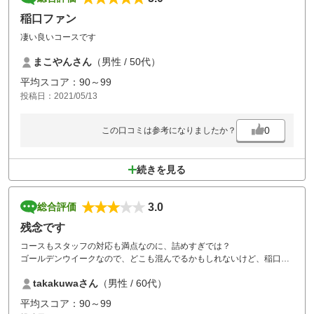
稲口ファン
凄い良いコースです
まこやんさん
（男性 / 50代）
平均スコア：90～99
投稿日：2021/05/13
0
この口コミは参考になりましたか？
続きを見る
3.0
総合評価
残念です
コースもスタッフの対応も満点なのに、詰めすぎでは？
ゴールデンウイークなので、どこも混んでるかもしれないけど、稲口な
らビジター金額が高いので、ゆっくり回れるのじゃないかと予約をしま
takakuwaさん
（男性 / 60代）
したが、期待を裏切られてしまいました。スタートから３０分遅れ、各
コース毎回待ちが５分から１０分でした。２万円払って残念です。１日
平均スコア：90～99
の組数の調整を望みます。