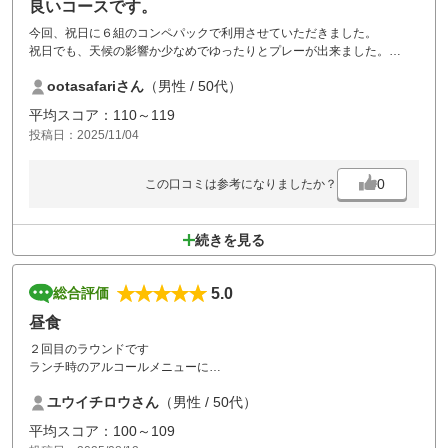
良いコースです。
今回、祝日に６組のコンペパックで利用させていただきました。
祝日でも、天候の影響か少なめでゆったりとプレーが出来ました。
また、幹事をやっていましたが、景品の運搬をスタッフの方がお手伝い
ootasafariさん
（男性 / 50代）
いただき
非常に助かりました。さらに景品付きプランがあれば非常に助かりま
平均スコア：110～119
す。
投稿日：2025/11/04
全体的にコース幅が狭く感じられましたがコースはきれいでグリーンも
気持ちよかったです。
食事も追加料金で国産牛鉄板焼きを頂き、幸せな気分を味わえました。
0
この口コミは参考になりましたか？
続きを見る
5.0
総合評価
昼食
２回目のラウンドです
ランチ時のアルコールメニューに
レモン酎ハイが
ユウイチロウさん
（男性 / 50代）
単なる麦割りになってます
普通のレモンサワー酎ハイも
平均スコア：100～109
取り入れて欲しいです