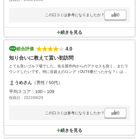
もしれませんが、コロナ便乗で気分が良くないところが多い中、このよ
うな対応は非常に嬉しかった。「必ずまた来ます」と告げると「そのよ
うに言って頂けると励みになります」と。コースメンテも大変よく、天
0
この口コミは参考になりましたか？
気にも恵まれ気分は良かったのですが、最後の最後に最高のもてなしを
受けたきぶんです。ハウスの玄関口のスタッフの方、ありがとうござい
ました。
続きを見る
4.0
総合評価
知り合いに教えて貰い初訪問
とても良いゴルフ場でした。名古屋市内からのアクセスも良く、またラ
ウンドしたいです。特に谷超えのロング（OUT4番だったかな？）は再
チャレンジしたい想いです。
うめさん
（男性 / 50代）
平均スコア：100～109
投稿日：2022/08/29
0
この口コミは参考になりましたか？
続きを見る