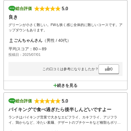
5.0
総合評価
良き
グリーンが小さく難しい。FWも狭く感じ全体的に難しいコースです。ア
ップダウンもあります。
ごんちゃんさん
（男性 / 40代）
平均スコア：80～89
投稿日：2025/07/01
0
この口コミは参考になりましたか？
続きを見る
5.0
総合評価
バイキングで食べ過ぎたら後半しんどいですよー
ランチはバイキング営業で大きなエビフライ、カキフライ、アジフラ
イ、鶏からなど、冷たい素麺、デザートのプチケーキなど種類もボリュ
ームもあってお得感あります。