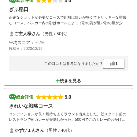
3.0
総合評価
ぎふ稲口
正確なショットが必要なコースで距離は短いが狭くてトリッキーな難儀
なコース、バンカー内の砂はホールによって砂の質が違い砂の量が少な
い、設備は古く老朽化
ご主人様さん
（男性 / 50代）
平均スコア：～79
投稿日：2023/12/19
1
この口コミは参考になりましたか？
続きを見る
5.0
総合評価
きれいな戦略コース
コンディションが良く気持ちよくラウンド出来ました。朝スタート前の
レストランで朝カレーが美味しかった。500円でこのカレーのおかげで
スコアも良かったです。
かずぴょんさん
（男性 / 40代）