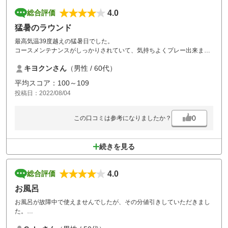
4.0
総合評価
猛暑のラウンド
最高気温39度越えの猛暑日でした。
コースメンテナンスがしっかりされていて、気持ちよくプレー出来まし
た。食事も美味しく頂き満足しました。
キヨクンさん
（男性 / 60代）
平均スコア：100～109
投稿日：2022/08/04
0
この口コミは参考になりましたか？
続きを見る
4.0
総合評価
お風呂
お風呂が故障中で使えませんでしたが、その分値引きしていただきまし
た。
スルーが出来れば尚よかったですが、待ち時間もさほどなく楽しくラウ