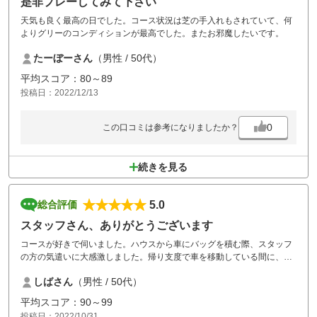
是非プレーしてみて下さい
天気も良く最高の日でした。コース状況は芝の手入れもされていて、何
よりグリーのコンディションが最高でした。またお邪魔したいです。
たーぼーさん
（男性 / 50代）
平均スコア：80～89
投稿日：2022/12/13
0
この口コミは参考になりましたか？
続きを見る
5.0
総合評価
スタッフさん、ありがとうございます
コースが好きで伺いました。ハウスから車にバッグを積む際、スタッフ
の方の気遣いに大感激しました。帰り支度で車を移動している間に、な
んとキャディバッグが準備されていました。「なんでだろう」とスタッ
しばさん
（男性 / 50代）
フの方に聞いたところ「バッグのお名前を拝見しご準備させて頂きまし
た」と言われました。最近ゴルフ場によっては、自分でクラブの掃除を
平均スコア：90～99
しろ、バッグの積み下ろしは各自でと、安価なゴルフ場で仕方がないか
投稿日：2022/10/31