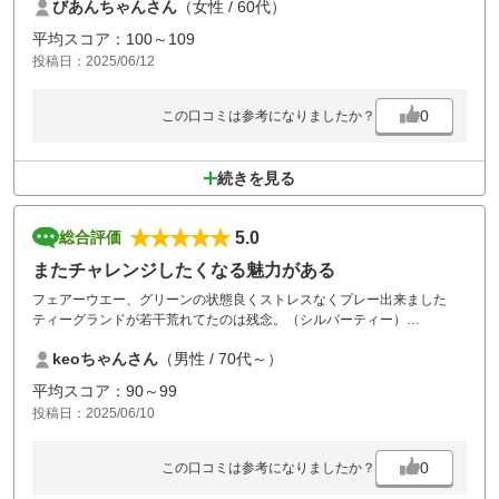
びあんちゃんさん
（女性 / 60代）
お風呂のお湯がカルシウムのカス？やら埃やらが浮いててあまり清潔に
思いませんでした
平均スコア：100～109
女性も若い人も少ない感じでなんだかあかぬけてない印象でしたが、私
投稿日：2025/06/12
にはアクセスしやすく又行ってもいいかなという感じでした。
0
この口コミは参考になりましたか？
続きを見る
5.0
総合評価
またチャレンジしたくなる魅力がある
フェアーウエー、グリーンの状態良くストレスなくプレー出来ました
ティーグランドが若干荒れてたのは残念。（シルバーティー）
見た目と現実のギャップに悩まされたのは、それだけ戦略性に富んだコ
keoちゃんさん
（男性 / 70代～）
ースだということでしょう
毎度
平均スコア：90～99
チャレンジ心を刺激してくれます
投稿日：2025/06/10
今回初めて昼ごはんがバイキング形式でしたが大満足でした
0
この口コミは参考になりましたか？