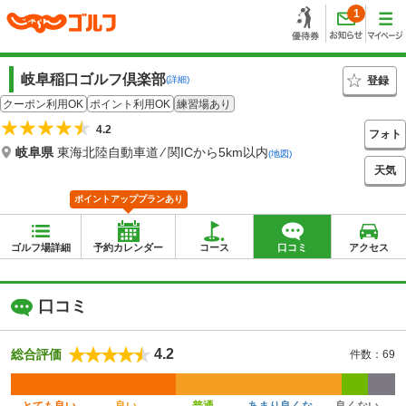
1
岐阜稲口ゴルフ倶楽部
登録
(詳細)
クーポン利用OK
ポイント利用OK
練習場あり
4.2
フォト
岐阜県
東海北陸自動車道 ⁄ 関ICから5km以内
(地図)
天気
ポイントアッププランあり
ゴルフ場詳細
予約カレンダー
コース
口コミ
アクセス
口コミ
4.2
総合評価
件数：69