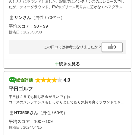
久しぶりにラウンドしました。記憶ではメンテナンスのよいコースでし
たが、ティーグラウンド、FWやグリーン周り共に芝がなくベアグランド
状態でガッカリです。最近の天候の影響かと思いましたが特にティーグ
サンさん
（男性 / 70代～）
ランドは全て土の状態でした。改善を望みます。
平均スコア：90～99
投稿日：2025/03/08
0
この口コミは参考になりましたか？
続きを見る
4.0
総合評価
平日ゴルフ
平日は２Ｂでも同じ料金が良いですね。
コースのメンテナンスもしっかりとしてあり気持ち良くラウンドできま
す。
HT3535さん
（男性 / 60代）
今回はコンペの後だったせいか、今までに無い待ち時間ばかりでリズム
が狂います。
平均スコア：100～109
投稿日：2024/04/15