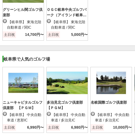
グリーンヒル関ゴルフ倶
ＯＧＣ岐阜中央ゴルフパ
楽部
ーク（アイランド岐阜中
央）
【岐阜県】 東海北陸
【岐阜県】 東海北陸
自動車道 / 関IC
自動車道 / 関IC
土日祝
14,700円〜
土日祝
5,000円〜
岐阜県で人気のゴルフ場
ニューキャピタルゴルフ
多治見北ゴルフ倶楽部
名岐国際ゴルフ倶楽部
倶楽部 【ＰＧＭ】
【ＰＧＭ】
【岐阜県】 中央自動
【岐阜県】 中央自動
【岐阜県】 中央自動
車道 / 恵那IC
車道 / 多治見IC
車道 / 多治見IC
土日祝
6,990円〜
土日祝
6,980円〜
土日祝
10,000円〜