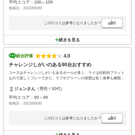
平均スコア：100～109
投稿日：2023/09/30
0
この口コミは参考になりましたか？
続きを見る
4.0
総合評価
チャレンジしがいのある90台おすすめ
コースはチャレンジしがいもあるホールが多く、ライは比較的フラット
なので楽しくプレーできた。ラフやグリーンの状態は良く食事も種類、
接客対応も良かった。設備は特に風呂は結構古い。平日なのに人気コー
ジュンさん
（男性 / 50代）
スの様でかなり待ちが多く後半は３時間かかった。
風呂場の出入口の下にドアのレールの段があり、危ないと思いました。
平均スコア：90～99
投稿日：2023/09/30
0
この口コミは参考になりましたか？