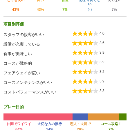
とても良い
良い
普通
あまり良くな
良くない
い
43%
43%
7%
（-）
7%
項目別評価
4.0
スタッフの接客がいい
3.6
設備が充実している
3.9
食事が美味しい
3.9
コースが戦略的
3.2
フェアウェイが広い
3.9
コースメンテナンスがいい
3.3
コストパフォーマンスがいい
プレー目的
仲間でワイワイ
大切な方の接待
恋人・夫婦で
コース攻略！
64%
14%
29%
7%