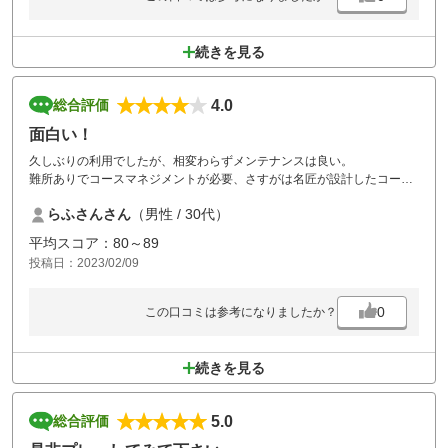
続きを見る
4.0
総合評価
面白い！
久しぶりの利用でしたが、相変わらずメンテナンスは良い。
難所ありでコースマネジメントが必要、さすがは名匠が設計したコース
ですね。
らふさんさん
（男性 / 30代）
惜しくも70台が出ませんでしたが次はリベンジします。
平均スコア：80～89
投稿日：2023/02/09
0
この口コミは参考になりましたか？
続きを見る
5.0
総合評価