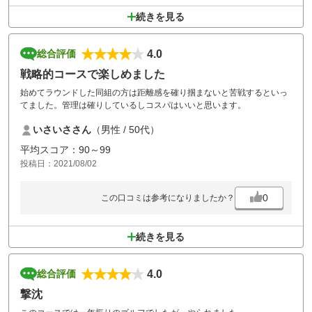
続きを見る
4.0
総合評価
戦略的コースで楽しめました
始めてラウンドした同組の方は距離感を確り掴まないと苦戦するといっ
てました。管理は確りしているしコスパはいいと思います。
いさいささん
（男性 / 50代）
平均スコア：90～99
投稿日：2021/08/02
0
この口コミは参考になりましたか？
続きを見る
4.0
総合評価
撃沈