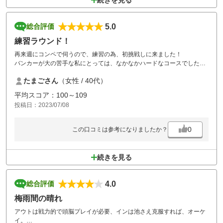
続きを見る
5.0
総合評価
練習ラウンド！
再来週にコンペで伺うので、練習の為、初挑戦しに来ました！
バンカーが大の苦手な私にとっては、なかなかハードなコースでした
が、楽しくプレイ出来ました。
たまごさん
（女性 / 40代）
スタッフの皆さんがとても親切で、最近伺ったゴルフ場の中では、ダン
トツで気持ちの良い対応をして頂いた印象です。
平均スコア：100～109
今日の反省をコンペで生かして、楽しく頑張りたいと思います！
投稿日：2023/07/08
0
この口コミは参考になりましたか？
続きを見る
4.0
総合評価
梅雨間の晴れ
アウトは戦力的で頭脳プレイが必要、インは池さえ克服すれば、オーケ
イ。