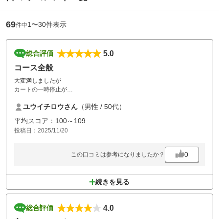
69
1〜30件表示
件中
5.0
総合評価
コース全般
大変満しましたが
カートの一時停止が
多すぎるような気がすしました
ユウイチロウさん
（男性 / 50代）
平均スコア：100～109
投稿日：2025/11/20
0
この口コミは参考になりましたか？
続きを見る
4.0
総合評価