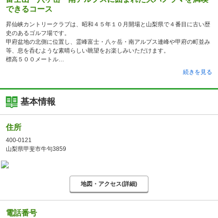
できるコース
昇仙峡カントリークラブは、昭和４５年１０月開場と山梨県で４番目に古い歴
史のあるゴルフ場です。
甲府盆地の北側に位置し、霊峰富士・八ヶ岳・南アルプス連峰や甲府の町並み
等、息を呑むような素晴らしい眺望をお楽しみいただけます。
標高５００メートル
続きを見る
基本情報
住所
400-0121
山梨県甲斐市牛句3859
地図・アクセス(詳細)
電話番号