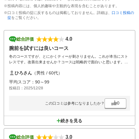
※投稿内容には、個人的趣味や主観的な表現を含むことがあります。
※口コミ投稿の掟に反するものは掲載しておりません。詳細は、
口コミ投稿の
掟
をご覧ください。
4.0
総合評価
腕前を試すには良いコース
冬のコースですが、とにかくティーが刺さりません。これが本当にスト
レスです。改善出来ませんか？コースは戦略的で面白いと思います。そ
れに食事は美味しいですね
ひろさん
（男性 / 60代）
安い時期ならグッドです
平均スコア：90～99
投稿日：2025/12/28
0
この口コミは参考になりましたか？
続きを見る
3.0
総合評価