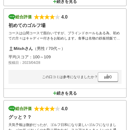
続きを見る
4.0
総合評価
初めてのゴルフ場
コースは山間コースで面白いですが、ブラインドホールもある為、初め
ての方々はキャディー付きをお勧めします。食事は名物の鉄板焼飯で自
分で混ぜるのが面白く美味しかったです。駐車場が狭いため大きな車は
Mitchさん
（男性 / 70代～）
チョイ大変だと思います。
近々、ツーサムでプレイする予定です故興味もありもう少しコースを知
平均スコア：100～109
りたいと思います。
投稿日：2023/04/28
以上
0
この口コミは参考になりましたか？
続きを見る
4.0
総合評価
グッと？？
天気予報は微妙だったが、ゴルフ日和になり楽しいゴルフになりまし