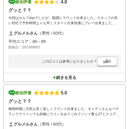
4.0
総合評価
グッと？？
今回はセルフdayでしたが、順調にラウンド出来ました。スタッフの良
い対応で予約時間よりも早くスタート出来快適にプレー出来ました。
食事も(定番のチャーハン)ですが、美味しく頂きました。
グルメルさん
（男性 / 60代）
1つ残念なのが、浴場のアメニティ(綿棒、カミソリ)が無くなっていまし
た。
平均スコア：80～89
投稿日：2023/08/02
0
この口コミは参考になりましたか？
続きを見る
5.0
総合評価
グッと？？
梅雨時期に天気も良く楽しくラウンド出来ました。キャディさんもベテ
ランでグリーンでも的確にラインをみてくれてパット数も27とスコアに
貢献出来ました。
グルメルさん
（男性 / 60代）
レストランは若手のスタッフが増えたように見えました。メニューは定