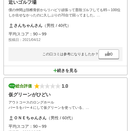
近いゴルフ場
僕の仲間は頚椎骨折からリハビリ頑張って普段ゴルフしても85～100位
しか出せなかったのに久しぶりの70台で回ってました。
また来ます。
さんちゃんさん
（男性 / 40代）
平均スコア：90～99
投稿日：2021/04/12
0
この口コミは参考になりましたか？
続きを見る
1.0
総合評価
仮グリーンがひどい
アウトコースのロングホール
パー５をパー４にして仮グリーンを使っている、
これがひどい。
ＯＮＥちゃんさん
（男性 / 60代）
・・・・
平均スコア：90～99