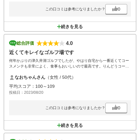
0
この口コミは参考になりましたか？
続きを見る
4.0
総合評価
近くてキレイなゴルフ場です
何年かぶりの津久井湖ゴルフでしたが、やはり自宅から一番近くてコー
スメンテも非常によく、食事もおいしいので最高です。りんどうコース
はストレートなホールがほとんどなのでプレイしやすくスコアもまとま
なおちゃんさん
（女性 / 50代）
りましたが、白百合コースはトリッキーなので難しかったです。今回は
夏休みの平日に行くことができたので、割安で回れましたが、土日とな
平均スコア：100～109
ると予約も取りづらく金額も高くなってしまうので、なかなか連続して
投稿日：2023/08/20
行くことができませんが、また機会があれば行きたいです。現役を引退
したら会員になりたいと思っています。ありがとうございました。
0
この口コミは参考になりましたか？
続きを見る