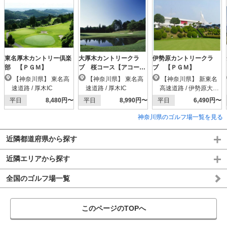
東名厚木カントリー倶楽
大厚木カントリークラ
伊勢原カントリークラ
部 【ＰＧＭ】
ブ 桜コース【アコーデ
ブ 【ＰＧＭ】
ィア】
【神奈川県】 東名高
【神奈川県】 東名高
【神奈川県】 新東名
速道路 / 厚木IC
速道路 / 厚木IC
高速道路 / 伊勢原大山I
C
平日
8,480円〜
平日
8,990円〜
平日
6,490円〜
神奈川県のゴルフ場一覧を見る
近隣都道府県から探す
近隣エリアから探す
全国のゴルフ場一覧
このページのTOPへ