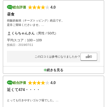
4.0
総合評価
昼食
焼飯鉄板焼（チーズトッピング）絶品です。
是非ご賞味くださいませ。
橋本駅行最終バスの時刻を早めて頂き、感謝いたします。
くらちゃんさん
（男性 / 50代）
平均スコア：100～109
投稿日：2019/07/11
0
この口コミは参考になりましたか？
続きを見る
4.0
総合評価
近くて474・・・・
とっても行きやすいゴルフ場でした。
戦略的でめちゃめちゃ面白いがコスパが・・・少々でした。