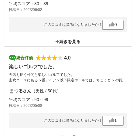
番のチャーハンを頂きました。いつもながら美味しかったですねぇ
平均スコア：80～89
～？？
投稿日：2023/06/02
つくいこの日、で安価でプレーが出来良かったです。また遊びに伺いま
す。
0
この口コミは参考になりましたか？
続きを見る
4.0
総合評価
楽しいゴルフでした。
天気も良く仲間と楽しいゴルフでした。
山吹コースにある５番アイアン以下限定ホールでは、ちょうど５Iの距離
にバンカーがあり、バンカーからバンカーへ打つなど苦戦しました。
つるさん
（男性 / 50代）
全体的に気持ちのよいゴルフができました。また利用したいと思いま
す。
平均スコア：90～99
投稿日：2023/05/08
1
この口コミは参考になりましたか？