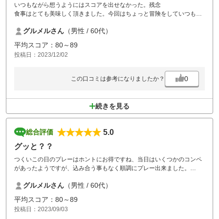
いつもながら想うようにはスコアを出せなかった。残念
食事はとても美味しく頂きました。今回はちょっと冒険をしていつもと
違うメニューを食べて見ました。
グルメルさん
（男性 / 60代）
平均スコア：80～89
投稿日：2023/12/02
0
この口コミは参考になりましたか？
続きを見る
5.0
総合評価
グッと？？
つくいこの日のプレーはホントにお得ですね、当日はいくつかのコンペ
があったようですが、込み合う事もなく順調にプレー出来ました。
キャディさんもとても良く、グリーンも正確な読みをしていました。良
グルメルさん
（男性 / 60代）
い働きをしてくれ、楽しく１日を過ごせました。また、行こうと思いま
す。もちろんキャディ付きで。
平均スコア：80～89
投稿日：2023/09/03