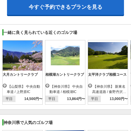
今すぐ予約できる
プランを見る
一緒に良く見られている近くのゴルフ場
大月カントリークラブ
相模湖カントリークラブ
太平洋クラブ相模コース
【山梨県】 中央自動
【神奈川県】 中央自
【神奈川県】 新東名
車道 / 上野原IC
動車道 / 相模湖IC
高速道路 / 秦野丹沢ス
マートIC
平日
14,500円〜
平日
13,864円〜
平日
13,000円〜
神奈川県で人気のゴルフ場