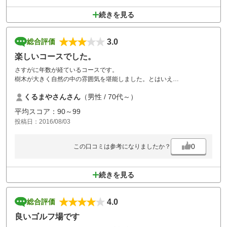
が生えた程度のコース」といった意見も．．。土地を削ってコース改変
してきているそうですが、ちゃんと18ホールパー３６回れるコースを期
続きを見る
待します。
食事は非常に美味しいですが非常に高価。パーティーはその反対に安い
のですがプアな食事内容で、総合的に微妙な印象を持ちました。
3.0
総合評価
楽しいコースでした。
さすがに年数が経ているコースです。
樹木が大きく自然の中の雰囲気を堪能しました。とはいえ
沢山の人家がコースの周りを埋め尽くしている環境は首都圏ですね。
くるまやさんさん
（男性 / 70代～）
コースメンテナンスは最高の状況です、ラフも良い感じの手入れで技量
を試されました、崖え落とすと木々に遮られました、グリーンのポジシ
平均スコア：90～99
ョンをきっちりと確認をしないとハマりますよ？ここのコースは距離よ
投稿日：2016/08/03
りも方向性が絶対条件です。グリーンはそんなにクセが無く１５～１６
でした。再度秋に再チャレンジいたします
一つ言わせて頂くとスタートの時、カートの説明ご案内が無く、何度か
0
この口コミは参考になりましたか？
来られていますかの質問もなく、カートのナビをグレードアップされて
は如何でしょうか？
続きを見る
4.0
総合評価
良いゴルフ場です