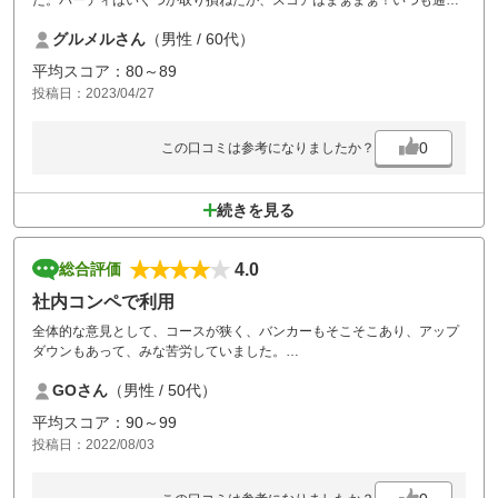
た。バーディはいくつか取り損ねたが、スコアはまぁまぁ！いつも通り
の80台
グルメルさん
（男性 / 60代）
昼食はいつもチャーハンになってしまい、たまには他のメニューもと想
うのだか、やっぱりチャーハンになってしまった。
平均スコア：80～89
いつの間にかスタッフがとても若返っていてしっかり応対もされて好感
投稿日：2023/04/27
がもてた。また、近いうちに行きまーす
0
この口コミは参考になりましたか？
続きを見る
4.0
総合評価
社内コンペで利用
全体的な意見として、コースが狭く、バンカーもそこそこあり、アップ
ダウンもあって、みな苦労していました。
スタッフさんの対応に今一つ親切さがないようにも思いました。
GOさん
（男性 / 50代）
平均スコア：90～99
投稿日：2022/08/03