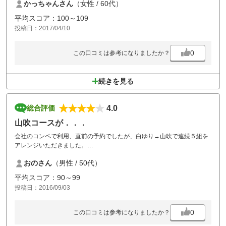
かっちゃんさん
（女性 / 60代）
食事はおいしく・・・クリームあんみつが美味しくて毎回食べてます。
平均スコア：100～109
投稿日：2017/04/10
0
この口コミは参考になりましたか？
続きを見る
4.0
総合評価
山吹コースが．．．
会社のコンペで利用、直前の予約でしたが、白ゆり→山吹で連続５組を
アレンジいただきました。
スタッフの皆様をはじめ、キャディさんもテキパキと動いていただい
おのさん
（男性 / 50代）
て、コースコンディションもよく気分よく回れました。
平均スコア：90～99
と、前半まではよいのですが、続く山吹コースが残念でした。５番がパ
投稿日：2016/09/03
ー５なのですが近隣住宅の関係でアイアン（５番まで）限定。問題はこ
のルールが非力な女性にまで適用されており、しかも７番までしか持っ
ていなかったため、散々な結果だったようです。ルールの見直しが必要
0
この口コミは参考になりましたか？
と感じました。さらにはパー３が３ホールあり、「ショートコースに毛