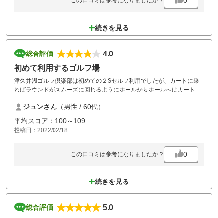
0
この口コミは参考になりましたか？
続きを見る
4.0
総合評価
初めて利用するゴルフ場
津久井湖ゴルフ倶楽部は初めての２Sセルフ利用でしたが、カートに乗
ればラウンドがスムーズに回れるようにホールからホールへはカートが
勝手に連れてってくれるので安心して楽しくプレーすることが出来まし
ジュンさん
（男性 / 60代）
た。食事付きのプランでしたがメニューは豊富で美味しく頂きました。
とてもコスパが取れていて良かったと思います。
平均スコア：100～109
投稿日：2022/02/18
0
この口コミは参考になりましたか？
続きを見る
5.0
総合評価