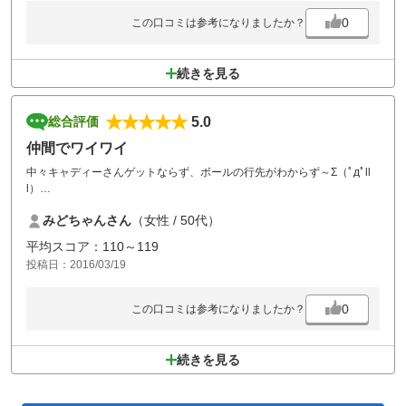
0
この口コミは参考になりましたか？
続きを見る
5.0
総合評価
仲間でワイワイ
中々キャディーさんゲットならず、ボールの行先がわからず～Σ（ﾟдﾟll
l）
今回は1個だけだったけど、お気に入りのボールなくなった～
みどちゃんさん
（女性 / 50代）
キャディーさんがみんな良い人ばかりで楽しいし。
平均スコア：110～119
投稿日：2016/03/19
0
この口コミは参考になりましたか？
続きを見る