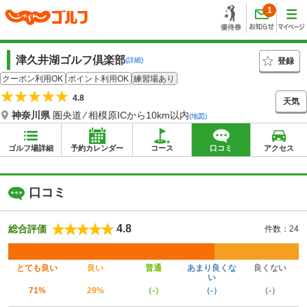
1
津久井湖ゴルフ倶楽部
登録
(詳細)
クーポン利用OK
ポイント利用OK
練習場あり
4.8
天気
神奈川県
圏央道 ⁄ 相模原ICから10km以内
(地図)
ゴルフ場詳細
予約カレンダー
コース
口コミ
アクセス
口コミ
4.8
総合評価
件数：24
とても良い
良い
普通
あまり良くな
良くない
い
71%
29%
（-）
（-）
（-）