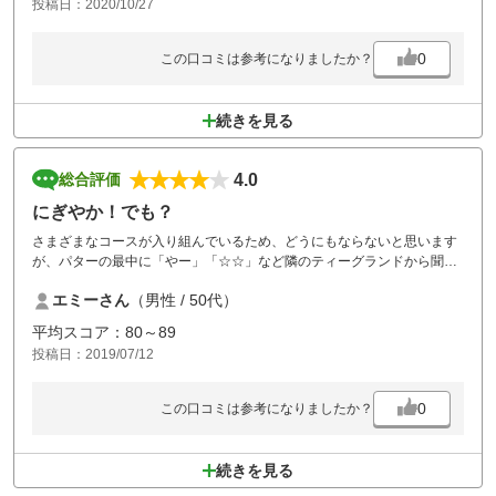
投稿日：2020/10/27
0
この口コミは参考になりましたか？
続きを見る
4.0
総合評価
にぎやか！でも？
さまざまなコースが入り組んでいるため、どうにもならないと思います
が、パターの最中に「やー」「☆☆」など隣のティーグランドから聞こ
えてきます。その逆もあります。
エミーさん
（男性 / 50代）
その度に集中が途切れ・・・・（これも実力？）
しかし、そんなことに動じない仲間が淡々とパープレイ
平均スコア：80～89
おかげで今年度ベストスコア８１をマーク
投稿日：2019/07/12
終わってみれば非常に楽しい一日でした。雨にも降られず梅雨の谷間の
ひと時非常に楽しかったです。ありがとう
0
この口コミは参考になりましたか？
続きを見る