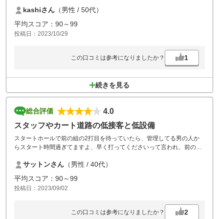
が、エミナゴルフクラブへ向かいお風呂に入りランチをとったら、なん
kashiさん
（男性 / 50代）
と海鮮あんかけ焼きそばは絶品で、今まで食べた中で一番美味しかった
平均スコア：90～99
投稿日：2023/10/29
1
この口コミは参考になりましたか？
続きを見る
4.0
総合評価
スタッフやカート道路の低接客と低設備
スタートホールで前の組の2打目を待っていたら、管理してる男の人か
らスタート時間過ぎてますよ、早く打ってくださいって言われ、前の組
がまだ2打目打ってないのに、早く打てとは、スタートから気分が悪く
サットンさん
（男性 / 40代）
なりました。詰め込み過ぎでスタートの時間も前倒し。カート道路もい
つか事故起きそう。
平均スコア：90～99
投稿日：2023/09/02
2
この口コミは参考になりましたか？