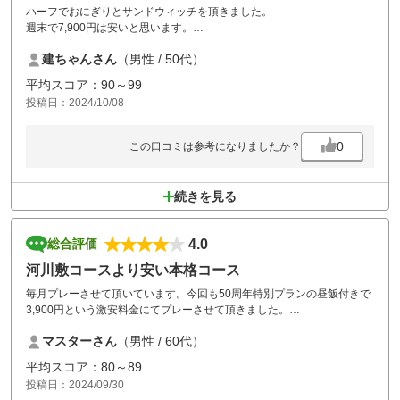
ハーフでおにぎりとサンドウィッチを頂きました。
週末で7,900円は安いと思います。
クラブハウスは使用できませんでした。
建ちゃんさん
（男性 / 50代）
平均スコア：90～99
投稿日：2024/10/08
0
この口コミは参考になりましたか？
続きを見る
4.0
総合評価
河川敷コースより安い本格コース
毎月プレーさせて頂いています。今回も50周年特別プランの昼飯付きで
3,900円という激安料金にてプレーさせて頂きました。
第3セクター経営の河川敷コースよりも安く 手入れの行き届いた本格コ
マスターさん
（男性 / 60代）
ースでこの価格は感激モノです。
出来ればこれからも続けて頂きたいと思います。
平均スコア：80～89
コンペプランは有りませんが次回は仲間内でのコンペで利用したいと思
投稿日：2024/09/30
います。