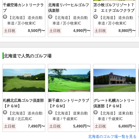
千歳空港カントリークラ
北海道リバーヒルゴルフ
苫小牧ゴルフリゾート７
ブ
倶楽部
２ エミナゴルフクラブ
【北海道】 道央自動
【北海道】 道央自動
【北海道】 道央自動
車道 / 苫小牧東IC
車道 / 苫小牧東IC
車道 / 苫小牧東IC
土日祝
8,500円〜
土日祝
4,990円〜
土日祝
8,980円〜
北海道で人気のゴルフ場
札幌北広島ゴルフ倶楽部
新千歳カントリークラブ
グレート札幌カントリー
【ＰＧＭ】
【ＰＧＭ】
倶楽部【ＰＧＭ】
【北海道】 道央自動
【北海道】 道東自動
【北海道】 道東自動
車道 / 北広島IC
車道 / 千歳東IC
車道 / 千歳東IC
土日祝
7,490円〜
土日祝
5,490円〜
土日祝
6,490円〜
北海道のゴルフ場一覧を見る