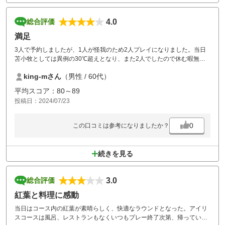
4.0
総合評価
満足
3人で予約しましたが、1人が怪我のため2人プレイになりました。当日
苫小牧としては異例の30℃超えとなり、また2人でしたので休む暇無く
疲れました。フェアウェイの状態も良く、グリーンは以前と比べ若干早
king-mさん
（男性 / 60代）
くなったようです。メンテナンスは以前より良くなったと思います。OU
T/INが逆になったとの事でスタートホールのプレッシャーが緩和された
平均スコア：80～89
感じでした。またキャディバックの積み下ろしも車がスタート地点迄入
投稿日：2024/07/23
れるようになり楽になりました。50周年記念と言う事でかなり安くプレ
イ出来ました。
0
この口コミは参考になりましたか？
続きを見る
3.0
総合評価
紅葉と料理に感動
当日はコース内の紅葉が素晴らしく、快適なラウンドとなった。アイリ
スコースは風呂、レストランもなくいつもプレー終了次第、帰っていた