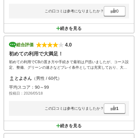
0
この口コミは参考になりましたか？
続きを見る
4.0
総合評価
初めての利用で大満足！
初めての利用でCBの置き方や手続きで最初は戸惑いましたが、コース設
定、整備、グリーンの速さなどプレイ条件としては充実しており、大変
楽しくプレイ出来ました。ハーフの折り返しの時に頂いた「サンドウィ
とよさん
（男性 / 60代）
ッチ、おにぎり」の昼食も美味しかったです。カートにスコア入力、コ
ース説明や前方カートの位置がわかるナビが付いていれば更に楽しくな
平均スコア：90～99
ります。是非ご検討をお願いします。
投稿日：2026/05/18
1
この口コミは参考になりましたか？
続きを見る