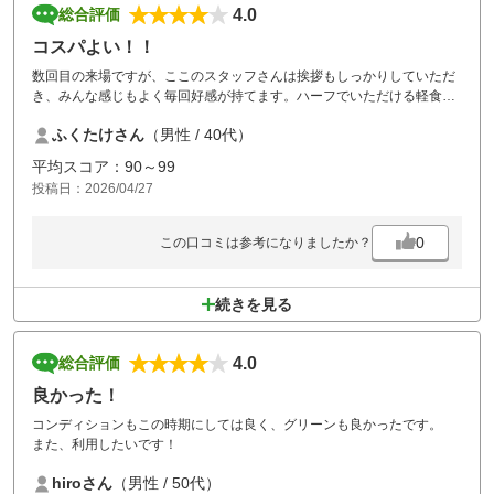
4.0
総合評価
コスパよい！！
数回目の来場ですが、ここのスタッフさんは挨拶もしっかりしていただ
き、みんな感じもよく毎回好感が持てます。ハーフでいただける軽食で
すが、サンドイッチとおにぎり。これも美味しいんです笑
ふくたけさん
（男性 / 40代）
カート乗り入れ可能なので、所々傷むのは仕方ないですが、その割には
きちんとされてると思います。グリーンも何気に難しく毎回たのしませ
平均スコア：90～99
てもらっています。来月もまた行きたいなと妻と話しているのでその際
投稿日：2026/04/27
は是非お願いします。
0
この口コミは参考になりましたか？
続きを見る
4.0
総合評価
良かった！
コンディションもこの時期にしては良く、グリーンも良かったです。
また、利用したいです！
hiroさん
（男性 / 50代）