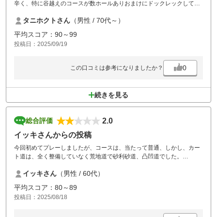
辛く、特に谷越えのコースが数ホールありおまけにドックレックしてい
るのでティーショットでどの位飛ばせば谷越え出来るのか、どこを狙っ
タニホクトさん
（男性 / 70代～）
て打てば良いのかが解らず苦労すると思う。山岳コースで殆ど平らな場
所からのショットは望めず、グリーンも結構な傾斜とうねりで難易度は
平均スコア：90～99
高い。ただそれだけに戦略的なプレーが望まれ何とか攻略したいと思う
投稿日：2025/09/19
気持ちが湧いてくる。結論としては面白いコースであると言える。「完
全セルフ」なので自分でやることは多いが慣れれば特に問題は無いと思
われ、何よりもプレー代が安いのは有難い。また来年是非挑戦したいと
0
この口コミは参考になりましたか？
思う。
続きを見る
2.0
総合評価
イッキさんからの投稿
今回初めてプレーしましたが、コースは、当たって普通、しかし、カー
ト道は、全く整備していなく荒地道で砂利砂道、凸凹道でした。
途中の売店もトイレのみ使用できますが建物は、今にも壊れそうな感
イッキさん
（男性 / 60代）
じ‥
何よりも、サービス対応が酷い！！
平均スコア：80～89
受付にて現金のみカードは、隣の姉妹コースで精算して領収書を見せて
投稿日：2025/08/18
くだい。と、車に乗り移動‥風呂も姉妹コースで使用できましたが同じ
くプレー後、移動です。