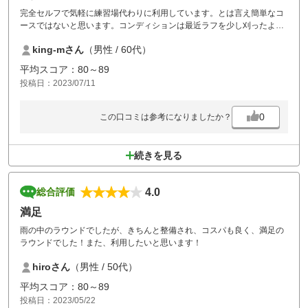
完全セルフで気軽に練習場代わりに利用しています。とは言え簡単なコ
ースではないと思います。コンディションは最近ラフを少し刈ったよう
です。ただしグリーンが遅過ぎます。料金も安く場所も良く、シーズン
king-mさん
（男性 / 60代）
5、6回はプレイしています。
平均スコア：80～89
投稿日：2023/07/11
0
この口コミは参考になりましたか？
続きを見る
4.0
総合評価
満足
雨の中のラウンドでしたが、きちんと整備され、コスパも良く、満足の
ラウンドでした！また、利用したいと思います！
hiroさん
（男性 / 50代）
平均スコア：80～89
投稿日：2023/05/22