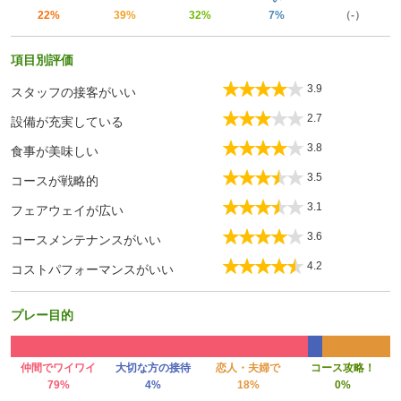
22%
39%
32%
7%
（-）
項目別評価
3.9
スタッフの接客がいい
2.7
設備が充実している
3.8
食事が美味しい
3.5
コースが戦略的
3.1
フェアウェイが広い
3.6
コースメンテナンスがいい
4.2
コストパフォーマンスがいい
プレー目的
仲間でワイワイ
大切な方の接待
恋人・夫婦で
コース攻略！
79%
4%
18%
0%