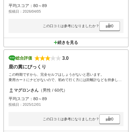
平均スコア：80～89
投稿日：2026/04/05
0
この口コミは参考になりましたか？
続きを見る
3.0
総合評価
鹿の糞にびっくり
この時期ですから、完全セルフはしょうがないと思います。
乗用カートにナビがないので、初めて行く方には距離計などを持参した
方がよいかと。
マグロンさん
（男性 / 60代）
あと、鹿の糞が非常に多くボールの場所をちょっとずらしながらプレー
しました。
平均スコア：80～89
さすがにびっくりの量でした。（笑い）
投稿日：2025/12/01
ハーフの時のもらったおにぎりとサンドイッチは、うれしいサービスで
した。
0
この口コミは参考になりましたか？