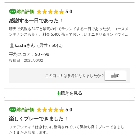
5.0
総合評価
感謝する一日であった！
晴天で気温も24℃と最高の中でラウンドする一日であったが、コースメ
ンテナンスも良く、料金 5,400円/人でおいしいオニギリ＆サンドウィッ
チ付きとサービスも良く、とっても満足させられたアイリスGCであっ
kashiさん
（男性 / 50代）
た。お風呂はないが出場者みなさん大満足の一日♪
平均スコア：90～99
投稿日：2025/06/02
0
この口コミは参考になりましたか？
続きを見る
5.0
総合評価
楽しくプレーできました！
フェアウェィ？はきれいに整備されていて気持ち良くプレーできまし
た！またお邪魔します。