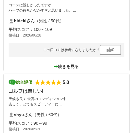
コースは難しかったですが
ハーフの待ちがながすぎと思いました。
30分ほどの、待ちがあり詰めすぎなのかな？と
hidekiさん
（男性 / 50代）
感じました。あとはもう少しラフを
かってほしいかなと
平均スコア：100～109
かなり玉なくしました。
投稿日：2026/06/28
0
この口コミは参考になりましたか？
続きを見る
5.0
総合評価
ゴルフは楽しい!
天候も良く 最高のコンディション中
楽しく、とてもスピーディーに
ストレス無くプレー出来ました
shyuさん
（男性 / 60代）
※途中コース案内表示が 分かりやすいと
親切かと思います
平均スコア：90～99
投稿日：2026/05/20