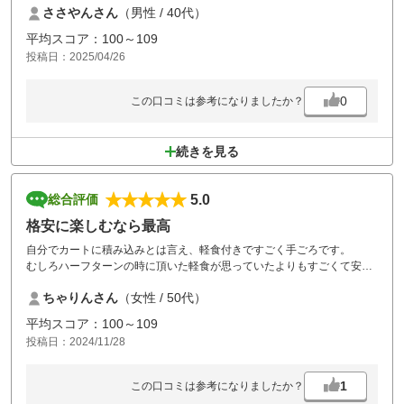
ささやんさん
（男性 / 40代）
平均スコア：100～109
投稿日：2025/04/26
0
この口コミは参考になりましたか？
続きを見る
5.0
総合評価
格安に楽しむなら最高
自分でカートに積み込みとは言え、軽食付きですごく手ごろです。
むしろハーフターンの時に頂いた軽食が思っていたよりもすごくて安す
ぎ？？って感じました。
ちゃりんさん
（女性 / 50代）
ナビは付いていないけど、コースもトリッキーなところもあり、昨日は
枯葉少なく、カート乗り入れオッケーだし、仲間内でワイワイやるなら
平均スコア：100～109
最高だと思います。
投稿日：2024/11/28
1
この口コミは参考になりましたか？