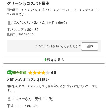
グリーンもコスパも最高
雨の翌日でもベチャついた場所もなくグリーンもいいしメンテもよくコ
スパ最高です！
ただお風呂が入れなくなったのが残念。
ポンポンパレパレさん
（男性 / 60代）
購入した券にハンコでも押してゴルフをやったという確認にしてまた風
呂に入れるようにしてもらえたら助かります。
平均スコア：80～89
投稿日：2025/08/10
0
この口コミは参考になりましたか？
続きを見る
4.0
総合評価
相変わらずコスパは良い
相変わらずコースメンテも良く低料金で 遊びに行くには良いコースで
す。
ずーっと天気が良かったのにグリーンが遅かったのがチョッと残念でし
マスターさん
（男性 / 60代）
た。
また、昼食付きプランが復活してくれると まだまだ行く機会が増えると
平均スコア：80～89
思います。