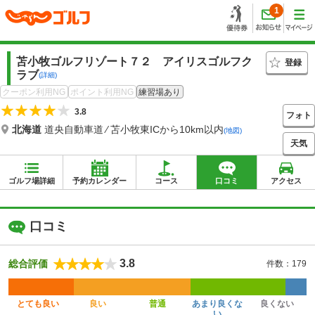
1
苫小牧ゴルフリゾート７２ アイリスゴルフク
登録
ラブ
(詳細)
クーポン利用NG
ポイント利用NG
練習場あり
3.8
フォト
北海道
道央自動車道 ⁄ 苫小牧東ICから10km以内
(地図)
天気
ゴルフ場詳細
予約カレンダー
コース
口コミ
アクセス
口コミ
3.8
総合評価
件数：179
とても良い
良い
普通
あまり良くな
良くない
い