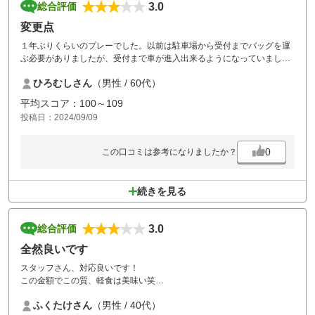
3.0
総合評価
変更点
１年ぶりくらいのプレーでした。以前は駐車場から受付までバッグを運
ぶ必要がありましたが、受付まで車が進入出来るようになっていまし
た。また、おにぎりとサンドイッチの軽食付きとなり、ハーフ終了後に
ひろむしさん
（男性 / 60代）
配られましたが、待ち時間中に食べることができます。５組ほど待って
スタートしましたが、ホールごとの待ち時間も少なからずあってトータ
平均スコア：100～109
ル６時間くらいかかりました。
投稿日：2024/09/09
0
この口コミは参考になりましたか？
続きを見る
3.0
総合評価
全然良いです
スタッフさん、対応良いです！
この金額でこの質、軽食は美味い笑
であれば納得出来ますかね。グリーンの整備やラフの具合はもう少し何
ふくたけさん
（男性 / 40代）
とか出来たらありがたいけど、コスパで考えたら充分かなと。これに文