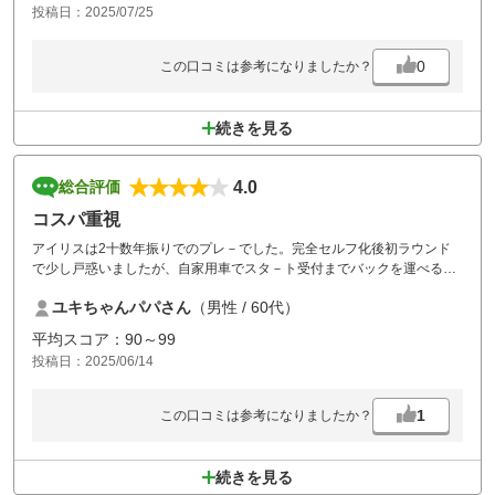
投稿日：2025/07/25
0
この口コミは参考になりましたか？
続きを見る
4.0
総合評価
コスパ重視
アイリスは2十数年振りでのプレ－でした。完全セルフ化後初ラウンド
で少し戸惑いましたが、自家用車でスタ－ト受付までバックを運べるの
はよかったです、コスパ重視で楽しくプレ－できました。
ユキちゃんパパさん
（男性 / 60代）
コ－スメンテ状態も悪くなく意外と綺麗でした。ただティ－グランドか
らコ－スに向けての視界が狭く感じそのせいか、他コ－スでのＯＢは0
平均スコア：90～99
～１発程度ですが、今回は４発で100切れませんでしたが楽しい一日で
投稿日：2025/06/14
した。
また７月にプレ－予定です。
1
この口コミは参考になりましたか？
続きを見る