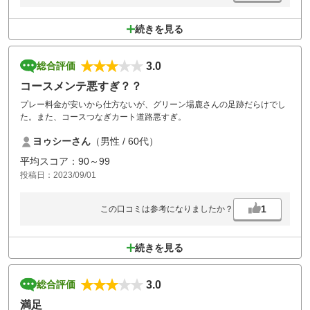
続きを見る
3.0
総合評価
コースメンテ悪すぎ？？
プレー料金が安いから仕方ないが、グリーン場鹿さんの足跡だらけでし
た。また、コースつなぎカート道路悪すぎ。
ヨゥシーさん
（男性 / 60代）
平均スコア：90～99
投稿日：2023/09/01
1
この口コミは参考になりましたか？
続きを見る
3.0
総合評価
満足