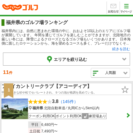
福井県のゴルフ場ランキング
福井県内には、自然に恵まれた環境の中に、おおよそ10以上のエリアにゴルフ場
が展開しています。 年間を通じてゴルフを楽しむことができますが、北陸地方の
厳しい冬には、降雪によるクローズとなるゴルフ場もいくつかあります。 日本海
側に面したロケーションから、海を望めるコースも多く、プレーだけでなくそ...
続きを読む
エリアを絞り込む
11
件
人気順
フクイカントリークラブ【アコーディア】
1
平坦で大きな杉や松でセパレートされ、９つの池が格調を高めている。
3.8
（145件）
福井県
北陸自動車道 ⁄ 丸岡ICから5km以内
クーポン利用OK
ポイント利用OK
練習場あり
平日
6,480円〜
土日祝
7,490円〜