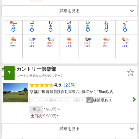
詳細を見る
8/11
12
13
14
15
16
17
火
水
木
金
土
日
月
31℃
31℃
33℃
34℃
33℃
33℃
33℃
22℃
24℃
24℃
24℃
24℃
24℃
24℃
わかさカントリー倶楽部
7
ゴルフとリゾートの幸福な出会いのステージ
4.5
（23件）
福井県
舞鶴若狭自動車道 ⁄ 小浜ICから15km以内
クーポン利用NG
ポイント利用NG
練習場あり
平日
7,980円〜
土日祝
9,980円〜
詳細を見る