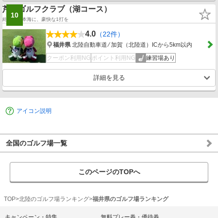
芦原ゴルフクラブ（湖コース）
10
紺碧の日本海に、豪快な1打を
4.0
（22件）
福井県
北陸自動車道 ⁄ 加賀（北陸道）ICから5km以内
クーポン利用NG
ポイント利用NG
練習場あり
詳細を見る
アイコン説明
全国のゴルフ場一覧
このページのTOPへ
TOP
北陸のゴルフ場ランキング
福井県のゴルフ場ランキング
キャンペーン・特集
無料プレー券・優待券