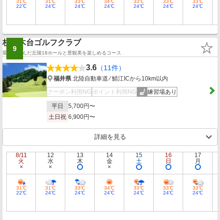
31℃
31℃
33℃
34℃
33℃
33℃
33℃
22℃
24℃
24℃
24℃
24℃
24℃
24℃
杉ノ木台ゴルフクラブ
9
変化に富んだ丘陵18ホールと景観美を楽しめるコース
3.6
（11件）
福井県
北陸自動車道 ⁄ 鯖江ICから10km以内
クーポン利用NG
ポイント利用NG
練習場あり
平日
5,700円〜
土日祝
6,900円〜
詳細を見る
8/11
12
13
14
15
16
17
火
水
木
金
土
日
月
31℃
31℃
33℃
34℃
33℃
33℃
33℃
22℃
24℃
24℃
24℃
24℃
24℃
24℃