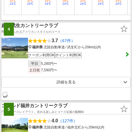
31℃
31℃
33℃
34℃
33℃
33℃
33℃
22℃
24℃
24℃
24℃
24℃
24℃
24℃
越前武生カントリークラブ
4
野生味あふれるアメリカンスタイルのコース
3.7
（67件）
福井県
北陸自動車道 ⁄ 武生ICから20km以内
クーポン利用OK
ポイント利用OK
平日
5,280円〜
土日祝
7,590円〜
詳細を見る
ゴールド福井カントリークラブ
5
巧みなコースレイアウト。攻める楽しみとコース征服の醍醐味
4.0
（127件）
福井県
北陸自動車道 ⁄ 福井北ICから20km以内