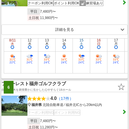
クーポン利用OK
ポイント利用OK
練習場あり
平日
7,480円〜
土日祝
11,980円〜
詳細を見る
8/11
12
13
14
15
16
17
火
水
木
金
土
日
月
31℃
31℃
33℃
34℃
33℃
33℃
33℃
22℃
24℃
24℃
24℃
24℃
24℃
24℃
フォーレスト福井ゴルフクラブ
6
自然の樹木を表情豊かに生かした心やすらぐ18ホール
4.0
（17件）
福井県
北陸自動車道 ⁄ 福井北ICから20km以内
クーポン利用NG
ポイント利用NG
平日
7,480円〜
土日祝
11,280円〜