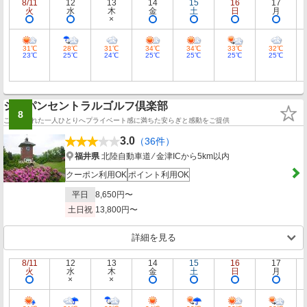
8/11
12
13
14
15
16
17
火
水
木
金
土
日
月
31℃
28℃
31℃
34℃
34℃
33℃
32℃
23℃
25℃
24℃
25℃
25℃
25℃
25℃
ジャパンセントラルゴルフ倶楽部
8
ご来場された一人ひとりへプライベート感に満ちた安らぎと感動をご提供
3.0
（36件）
福井県
北陸自動車道 ⁄ 金津ICから5km以内
クーポン利用OK
ポイント利用OK
平日
8,650円〜
土日祝
13,800円〜
詳細を見る
8/11
12
13
14
15
16
17
火
水
木
金
土
日
月