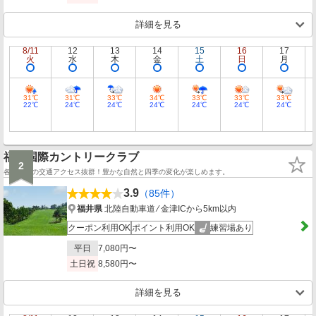
詳細を見る
8/11
12
13
14
15
16
17
火
水
木
金
土
日
月
31℃
31℃
33℃
34℃
33℃
33℃
33℃
22℃
24℃
24℃
24℃
24℃
24℃
24℃
福井国際カントリークラブ
2
各地よりの交通アクセス抜群！豊かな自然と四季の変化が楽しめます。
3.9
（85件）
福井県
北陸自動車道 ⁄ 金津ICから5km以内
クーポン利用OK
ポイント利用OK
練習場あり
平日
7,080円〜
土日祝
8,580円〜
詳細を見る