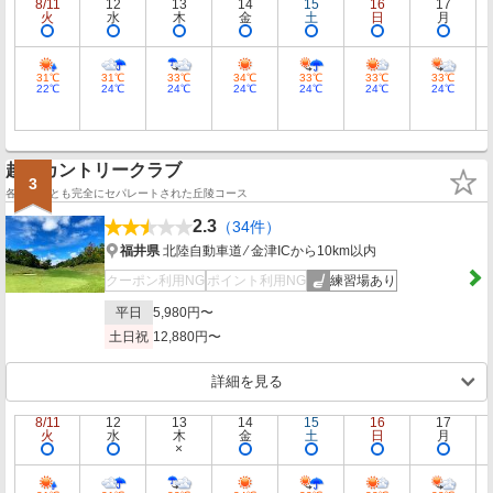
8/11
12
13
14
15
16
17
火
水
木
金
土
日
月
31℃
31℃
33℃
34℃
33℃
33℃
33℃
22℃
24℃
24℃
24℃
24℃
24℃
24℃
越前カントリークラブ
3
各ホールとも完全にセパレートされた丘陵コース
2.3
（34件）
福井県
北陸自動車道 ⁄ 金津ICから10km以内
クーポン利用NG
ポイント利用NG
練習場あり
平日
5,980円〜
土日祝
12,880円〜
詳細を見る
8/11
12
13
14
15
16
17
火
水
木
金
土
日
月