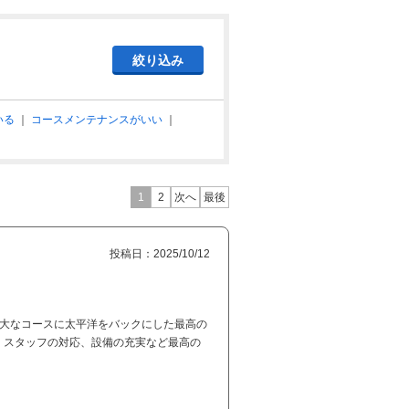
いる
｜
コースメンテナンスがいい
｜
1
2
次へ
最後
投稿日：2025/10/12
広大なコースに太平洋をバックにした最高の
、スタッフの対応、設備の充実など最高の