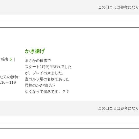
この口コミは参考になり
かき揚げ
 接客
5
｜
まさかの積雪で
スタート1時間半遅れでした
が、プレイ出来ました。
な方の接待
当ゴルフ場の名物であった
110～119
貝柱のかき揚げが
なくなって残念です。？？
この口コミは参考になり