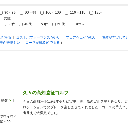
80～89
90～99
100～109
110～119
120～
女性
30代
40代
50代
60代
70代～
総合評価
｜
コストパフォーマンスがいい
｜
フェアウェイが広い
｜
設備が充実して
事が美味しい
｜
コースが戦略的である
）
久々の高知遠征ゴルフ
 接客
5
｜
今回の高知遠征は約2年振りに実現。香川県のゴルフ場と異なり、
ロケーションでのプレーを楽しませてくれました。コースの手入れ
出迎えで大満足でした。
でワイワイ
90～99