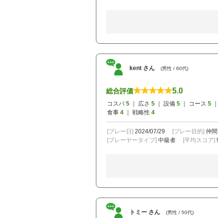
kent さん
(男性 / 60代)
5.0
総合評価
コスパ
5
｜ 広さ
5
｜ 設備
5
｜ コース
5
｜
食事
4
｜ 戦略性
4
[プレー日]
2024/07/29
[プレー目的]
仲間
[プレーヤータイプ]
中級者
[平均スコア]
トミー さん
(男性 / 50代)