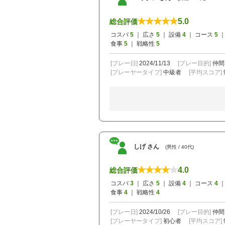
5.0
総合評価
コスパ
5
｜ 広さ
5
｜ 設備
4
｜ コース
5
｜
食事
5
｜ 戦略性
5
[プレー日]
2024/11/13
[プレー目的]
仲間
[プレーヤータイプ]
中級者
[平均スコア]
しげ さん
(男性 / 40代)
4.0
総合評価
コスパ
3
｜ 広さ
5
｜ 設備
4
｜ コース
4
｜
食事
4
｜ 戦略性
4
[プレー日]
2024/10/26
[プレー目的]
仲間
[プレーヤータイプ]
初心者
[平均スコア]