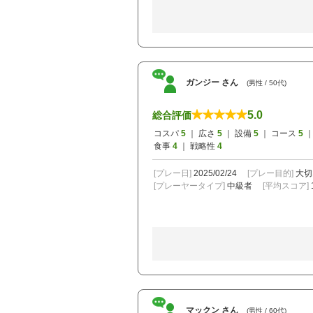
ガンジー さん
(男性 / 50代)
5.0
総合評価
コスパ
5
｜ 広さ
5
｜ 設備
5
｜ コース
5
｜
食事
4
｜ 戦略性
4
[プレー日]
2025/02/24
[プレー目的]
大切
[プレーヤータイプ]
中級者
[平均スコア]
マックン さん
(男性 / 60代)