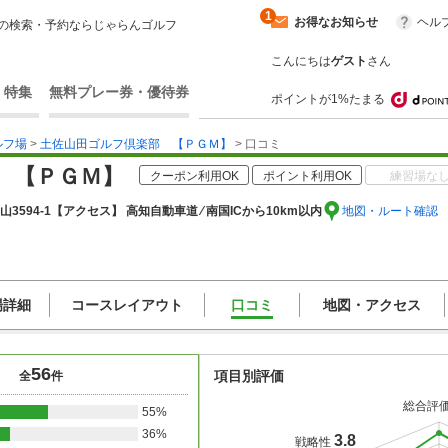
1
お得なお知らせ
ヘル
の検索・予約ならじゃらんゴルフ
こんにちは
ゲスト
さん
・特集
無料プレー券・優待券
ポイントが1%たまる
ルフ場
>
土佐山田ゴルフ倶楽部 【ＰＧＭ】
> 口コミ
 【ＰＧＭ】
クーポン利用OK
ポイント利用OK
練習場な
594-1
【アクセス】 高知自動車道 ⁄ 南国ICから10km以内
地図・ルート確認
場詳細
コースレイアウト
口コミ
地図・アクセス
56
項目別評価
全
件
総合評
55%
36%
3.8
戦略性