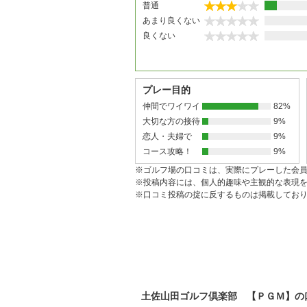
普通
あまり良くない
良くない
プレー目的
仲間でワイワイ
82%
大切な方の接待
9%
恋人・夫婦で
9%
コース攻略！
9%
※ゴルフ場の口コミは、実際にプレーした会
※投稿内容には、個人的趣味や主観的な表現
※口コミ投稿の掟に反するものは掲載してお
土佐山田ゴルフ倶楽部 【ＰＧＭ】の