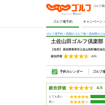
ゴルフ場
ゴルフ場予約
キャンペーン
ゴルフ場予約
>
四国のゴルフ場
>
高知県のゴ
土佐山田ゴルフ倶楽部
【住所】 高知県香美市土佐山田町楠目油石山3
総合評価
（
4.5
）
予約カレンダー
ゴルフ
4.5
とても良い
良い