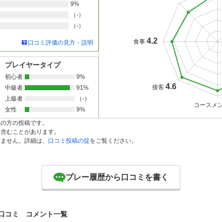
9%
（-）
（-）
4.2
食事
口コミ評価の見方・説明
プレイヤータイプ
初心者
9%
4.6
接客
中級者
91%
上級者
（-）
コースメ
女性
9%
員の方の投稿です。
を含むことがあります。
りません。詳細は、
口コミ投稿の掟
をご覧ください。
プレー履歴から口コミを書く
口コミ コメント一覧