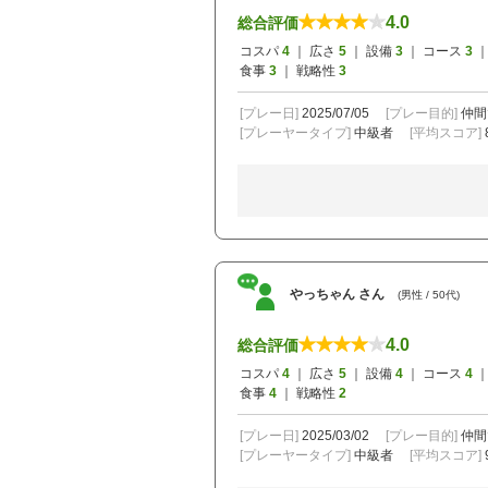
4.0
総合評価
コスパ
4
｜ 広さ
5
｜ 設備
3
｜ コース
3
｜
食事
3
｜ 戦略性
3
[プレー日]
2025/07/05
[プレー目的]
仲間
[プレーヤータイプ]
中級者
[平均スコア]
やっちゃん さん
(男性 / 50代)
4.0
総合評価
コスパ
4
｜ 広さ
5
｜ 設備
4
｜ コース
4
｜
食事
4
｜ 戦略性
2
[プレー日]
2025/03/02
[プレー目的]
仲間
[プレーヤータイプ]
中級者
[平均スコア]