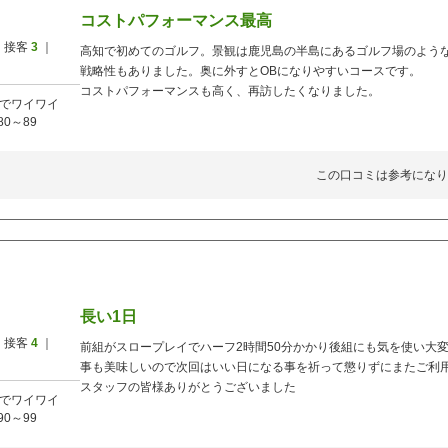
コストパフォーマンス最高
 接客
3
｜
高知で初めてのゴルフ。景観は鹿児島の半島にあるゴルフ場のよう
戦略性もありました。奥に外すとOBになりやすいコースです。
コストパフォーマンスも高く、再訪したくなりました。
でワイワイ
80～89
この口コミは参考になり
長い1日
 接客
4
｜
前組がスロープレイでハーフ2時間50分かかり後組にも気を使い大
事も美味しいので次回はいい日になる事を祈って懲りずにまたご利
スタッフの皆様ありがとうございました
でワイワイ
90～99