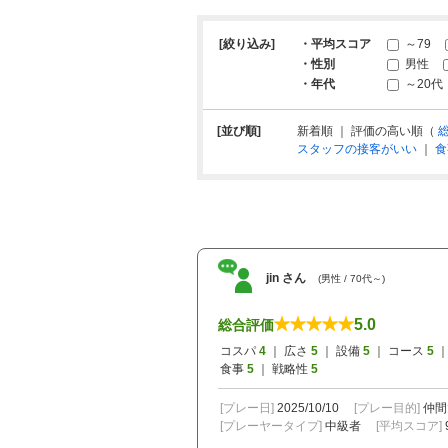
[絞り込み]
・平均スコア
～79
・性別
男性
・年代
～20代
[並び順]
新着順 ｜ 評価の高い順（
スタッフの接客がいい
｜
食
jin さん
(男性 / 70代～)
5.0
総合評価
コスパ
4
｜ 広さ
5
｜ 設備
5
｜ コース
5
｜
食事
5
｜ 戦略性
5
[プレー日]
2025/10/10
[プレー目的]
仲間
[プレーヤータイプ]
中級者
[平均スコア]