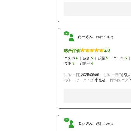
たー さん
(男性 / 50代)
5.0
総合評価
コスパ
4
｜ 広さ
5
｜ 設備
5
｜ コース
5
｜
食事
5
｜ 戦略性
4
[プレー日]
2025/08/08
[プレー目的]
恋人
[プレーヤータイプ]
中級者
[平均スコア]
タカ さん
(男性 / 50代)