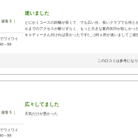
迷いました
 接客
5
｜
とにかくコースの距離が長くて でも広い分、長いクラブでも何と
ルまでのアクセスが解りずらく、もっと大きな案内矢印が欲しかっ
キャディーさん付ければ良かったです(-_-;)何ヵ所か迷いましてご
でワイワイ
90～99
この口コミは参考になり
広々してました
 接客
5
｜
天気だけが悪かった
でワイワイ
90～99