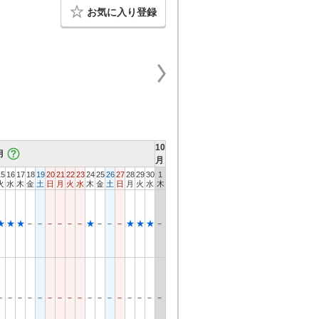
お気に入り登録
10
月
月
15
16
17
18
19
20
21
22
23
24
25
26
27
28
29
30
1
火
水
木
金
土
日
月
火
水
木
金
土
日
月
火
水
木
★
★
★
－
－
－
－
－
－
★
－
－
－
★
★
★
－
－
－
－
－
－
－
－
－
－
－
－
－
－
－
－
－
－