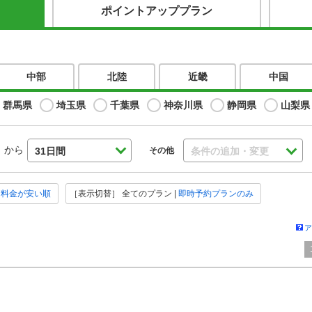
ポイントアッププラン
中部
北陸
近畿
中国
群馬県
埼玉県
千葉県
神奈川県
静岡県
山梨県
から
その他
31日間
条件の追加・変更
|
料金が安い順
［表示切替］
全てのプラン
|
即時予約プランのみ
ア