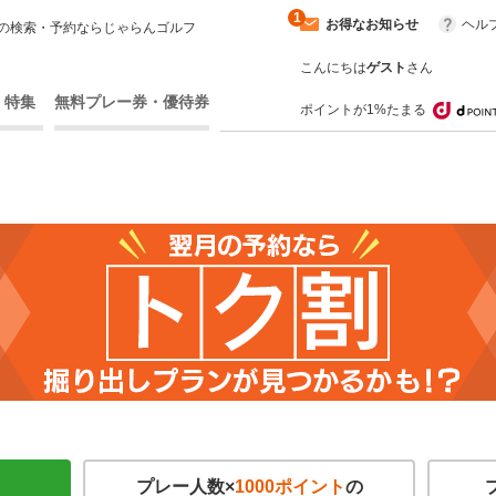
1
お得なお知らせ
ヘル
の検索・予約ならじゃらんゴルフ
こんにちは
ゲスト
さん
・特集
無料プレー券・優待券
ポイントが1%たまる
プレー人数×
1000ポイント
の