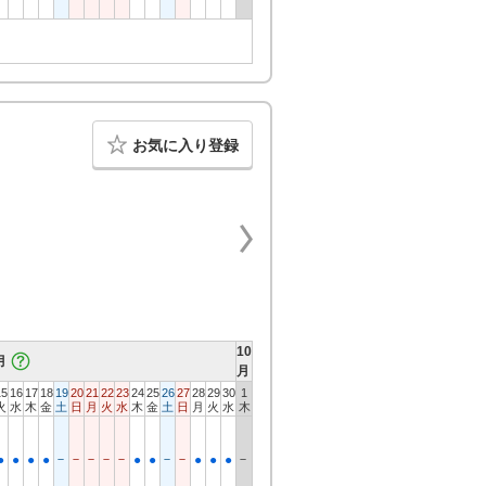
お気に入り登録
10
月
月
15
16
17
18
19
20
21
22
23
24
25
26
27
28
29
30
1
火
水
木
金
土
日
月
火
水
木
金
土
日
月
火
水
木
－
－
－
－
－
－
－
－
●
●
●
●
●
●
●
●
●