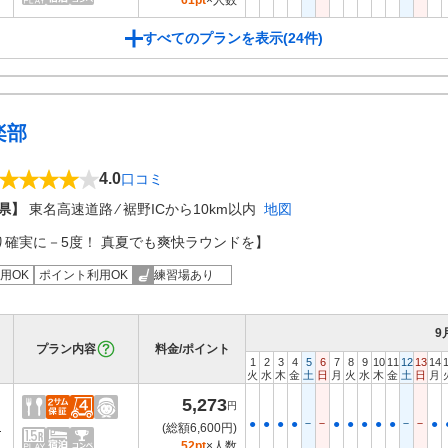
61pt
×人数
すべてのプランを表示(24件)
楽部
4.0
口コミ
県】
東名高速道路 ⁄ 裾野ICから10km以内
地図
り確実に－5度！ 真夏でも爽快ラウンドを】
用OK
ポイント利用OK
練習場あり
9
プラン内容
料金/ポイント
1
2
3
4
5
6
7
8
9
10
11
12
13
14
火
水
木
金
土
日
月
火
水
木
金
土
日
月
5,273
円
－
－
－
－
●
●
●
●
●
●
●
●
●
●
H
(総額6,600円)
52pt
×人数