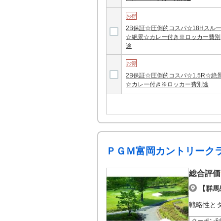
お得
2B保証☆圧倒的コスパ☆18Hスル
☆絶景☆カレー付き※ロッカー費別
途
お得
2B保証☆圧倒的コスパ☆1.5R☆絶
☆カレー付き※ロッカー費別途
ＰＧＭ富岡カントリーク
総合評価
【群馬
戦略性と