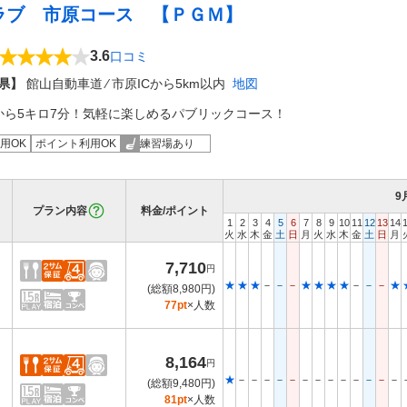
ラブ 市原コース 【ＰＧＭ】
3.6
口コミ
県】
館山自動車道 ⁄ 市原ICから5km以内
地図
から5キロ7分！気軽に楽しめるパブリックコース！
用OK
ポイント利用OK
練習場あり
9
プラン内容
料金/ポイント
1
2
3
4
5
6
7
8
9
10
11
12
13
14
火
水
木
金
土
日
月
火
水
木
金
土
日
月
7,710
円
★
★
★
－
－
－
★
★
★
★
－
－
－
★
(総額8,980円)
77pt
×人数
8,164
円
★
－
－
－
－
－
－
－
－
－
－
－
－
－
(総額9,480円)
81pt
×人数