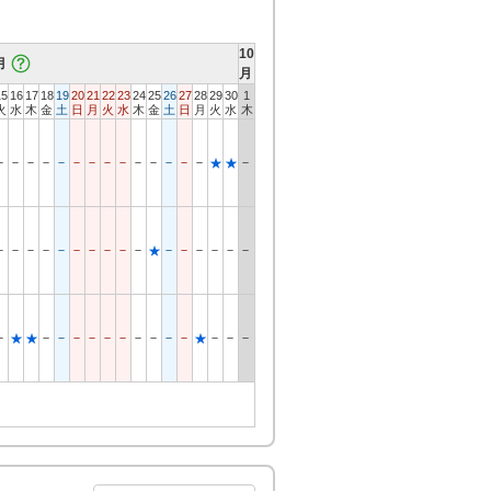
10
月
月
15
16
17
18
19
20
21
22
23
24
25
26
27
28
29
30
1
火
水
木
金
土
日
月
火
水
木
金
土
日
月
火
水
木
－
－
－
－
－
－
－
－
－
－
－
－
－
－
－
★
★
－
－
－
－
－
－
－
－
－
－
－
－
－
－
－
－
★
－
－
－
－
－
－
－
－
－
－
－
－
－
－
★
★
★