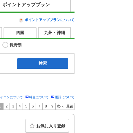
ポイントアッププラン
ポイントアッププランについて
四国
九州・沖縄
長野県
検索
イコンについて
料金について
用語について
1
2
3
4
5
6
7
8
9
次へ
最後
お気に入り登録