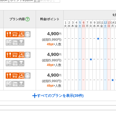
用OK
ポイント利用OK
練習場なし
9
プラン内容
料金/ポイント
1
2
3
4
5
6
7
8
9
10
11
12
13
14
火
水
木
金
土
日
月
火
水
木
金
土
日
月
4,900
円
－
－
－
－
－
－
－
－
－
－
－
－
－
★
(総額5,990円)
49pt
×人数
4,900
円
－
－
－
－
－
－
－
－
－
－
－
－
－
★
(総額5,990円)
49pt
×人数
4,900
円
－
－
－
－
－
－
－
－
－
－
－
－
－
★
(総額5,990円)
49pt
×人数
すべてのプランを表示(39件)