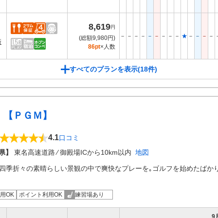
8,619
円
－
－
－
－
－
－
－
－
－
★
－
－
－
－
(総額9,980円)
新
86pt
×人数
すべてのプランを表示(18件)
 【ＰＧＭ】
4.1
口コミ
県】
東名高速道路 ⁄ 御殿場ICから10km以内
地図
､四季折々の素晴らしい景観の中で爽快なプレーを｡ゴルフを始めたばか
用OK
ポイント利用OK
練習場あり
9