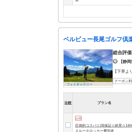
ベルビュー長尾ゴルフ倶
総合評価
【静岡
【下界よ
クーポン利
フォトギャラリー
比較
プラン名
お得
圧倒的コスパ☆2B保証☆絶景☆18
スルー※ロッカー費別途