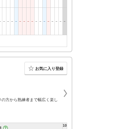
－
－
－
－
－
－
－
－
－
－
－
－
－
－
－
－
－
お気に入り登録
りの方から熟練者まで幅広く楽し
10
月