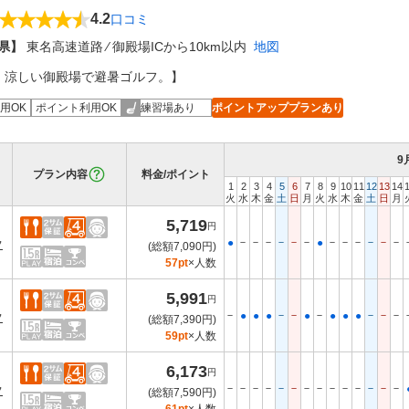
4.2
口コミ
県】
東名高速道路 ⁄ 御殿場ICから10km以内
地図
、涼しい御殿場で避暑ゴルフ。】
用OK
ポイント利用OK
練習場あり
ポイントアッププランあり
9
プラン内容
料金/ポイント
1
2
3
4
5
6
7
8
9
10
11
12
13
14
火
水
木
金
土
日
月
火
水
木
金
土
日
月
5,719
円
－
－
－
－
－
－
－
－
－
－
－
－
●
●
フ
(総額7,090円)
57pt
×人数
5,991
円
－
－
－
－
－
－
－
●
●
●
●
●
●
●
フ
(総額7,390円)
59pt
×人数
6,173
円
－
－
－
－
－
－
－
－
－
－
－
－
－
－
フ
(総額7,590円)