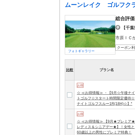
ムーンレイク ゴルフク
総合評価
【千葉
市原ＩＣ
クーポン利
フォトギャラリー
比較
プラン名
お得
☆ ≪お得情報≫ ・【9月☆午後ナイ
トゴルフ☆スタート時間限定優待☆
ナイトゴルフスルー1R(18H)☆】*
お得
☆ ≪お得情報≫ 【9月★プレミア★
レディス＆シニアデー★】！女性と
60歳以上の男性にプレミア特典！