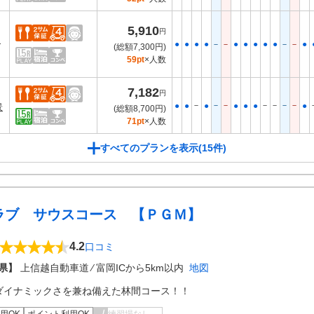
5,910
円
ー
●
●
●
●
－
－
●
●
●
●
●
－
－
●
(総額7,300円)
59pt
×人数
7,182
円
－
－
－
－
－
－
－
●
●
●
●
●
●
●
景
(総額8,700円)
71pt
×人数
すべてのプランを表示(15件)
ラブ サウスコース 【ＰＧＭ】
4.2
口コミ
県】
上信越自動車道 ⁄ 富岡ICから5km以内
地図
ダイナミックさを兼ね備えた林間コース！！