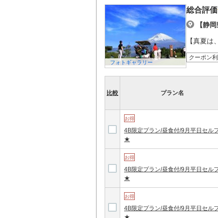
総合評価
【静岡
【真夏は
クーポン利
フォトギャラリー
比較
プラン名
お得
4B限定プラン/昼食付/9月平日セル
★
お得
4B限定プラン/昼食付/9月平日セル
★
お得
4B限定プラン/昼食付/9月平日セル
★