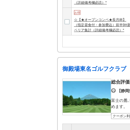
（詳細備考欄必読）*
お得
☆【★オープンコンペ★長月杯】
（指定昼食付・参加費込）前半9H
ペリア集計（詳細備考欄必読）*
御殿場東名ゴルフクラブ
総合評価
【静岡
富士の麓
めます。
クーポン利