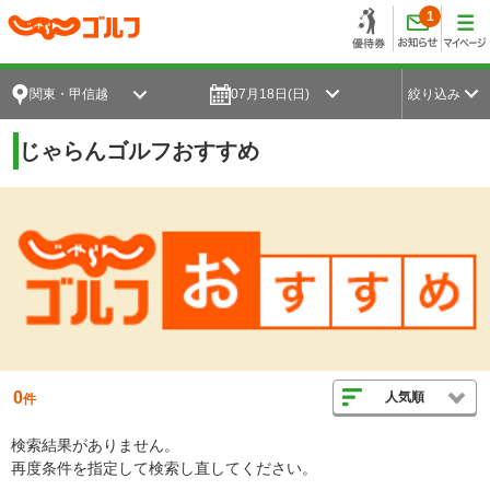
1
関東・甲信越
07月18日(日)
絞り込み
じゃらんゴルフおすすめ
0
人気順
件
検索結果がありません。
再度条件を指定して検索し直してください。