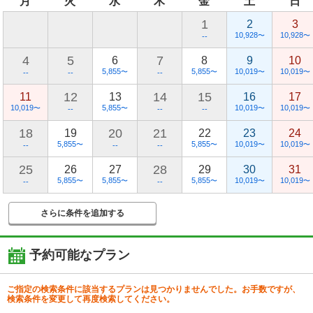
月
火
水
木
金
土
日
1
2
3
10,928
10,928
〜
〜
--
4
5
7
6
8
9
10
5,855
5,855
10,019
10,019
〜
〜
〜
〜
--
--
--
12
14
15
11
13
16
17
10,019
5,855
10,019
10,019
〜
〜
〜
〜
--
--
--
18
20
21
19
22
23
24
5,855
5,855
10,019
10,019
〜
〜
〜
〜
--
--
--
25
28
26
27
29
30
31
5,855
5,855
5,855
10,019
10,019
〜
〜
〜
〜
〜
--
--
さらに条件を追加する
予約可能なプラン
ご指定の検索条件に該当するプランは見つかりませんでした。お手数ですが、
検索条件を変更して再度検索してください。