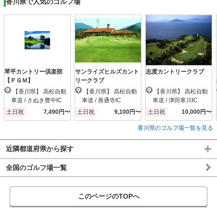
香川県で人気のゴルフ場
琴平カントリー倶楽部
サンライズヒルズカント
志度カントリークラブ
【ＰＧＭ】
リークラブ
【香川県】 高松自動
【香川県】 高松自動
【香川県】 高松自動
車道 / さぬき豊中IC
車道 / 善通寺IC
車道 / 津田寒川IC
土日祝
7,490円〜
土日祝
9,100円〜
土日祝
10,000円〜
香川県のゴルフ場一覧を見る
近隣都道府県から探す
全国のゴルフ場一覧
このページのTOPへ