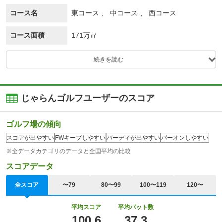
コース名
東コース 、 中コース 、 西コース
コース面積
171万㎡
続きを読む
じゃらんゴルフユーザーのスコア
ゴルフ場の傾向
スコアが出やすい
FWキープしやすい
バーディが出やすい
パーオンしやすい
※全データカテゴリのデータと全国平均の比較
スコアデータ
全スコア
〜79
80〜99
100〜119
120〜
平均スコア
平均パット数
100.6
37.3