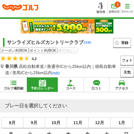
1
サンライズヒルズカントリークラブ
登録
(詳細)
クーポン利用OK
ポイント利用OK
練習場なし
4.2
フォト
香川県
高松自動車道 ⁄ 善通寺ICから25km以内｜徳島自動車
天気
道 ⁄ 美馬ICから25km以内
(地図)
ゴルフ場詳細
予約カレンダー
コース
口コミ
アクセス
プレー日を選択してください
8月
9月
10月
11月
12月
1月