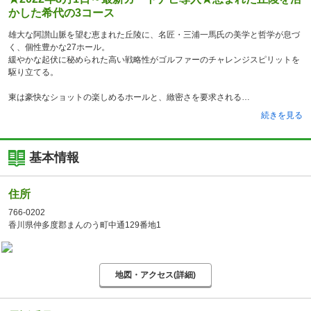
かした希代の3コース
雄大な阿讃山脈を望む恵まれた丘陵に、名匠・三浦一馬氏の美学と哲学が息づ
く、個性豊かな27ホール。
緩やかな起伏に秘められた高い戦略性がゴルファーのチャレンジスピリットを
駆り立てる。
東は豪快なショットの楽しめるホールと、緻密さを要求される
続きを見る
基本情報
住所
766-0202
香川県仲多度郡まんのう町中通129番地1
地図・アクセス(詳細)