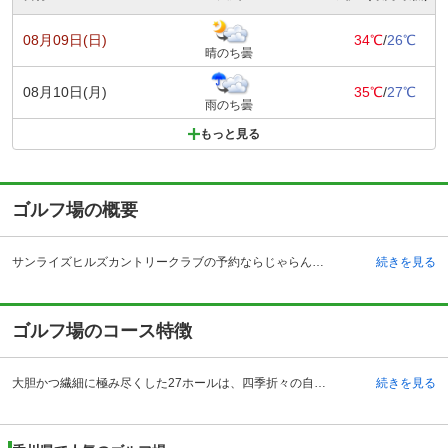
08月09日(日)
34℃
/
26℃
晴のち曇
08月10日(月)
35℃
/
27℃
雨のち曇
もっと見る
ゴルフ場の概要
サンライズヒルズカントリークラブの予約ならじゃらんゴルフ。カートの有無や利用税、キャンセル料、ナイター設備、駐車場などのコース情報はもちろん、口コミ、フォトギャラリーなどコースの難易度や攻略に役立つ情報充実、予約する度にポイントが貯まるのでお得にゴルフをお楽しみ頂けます。 香川県と徳島県の境に位置する雄大な阿讃山脈を望む恵まれた丘陵に位置するサンライズヒルズカントリークラブは、高松市内から車で約50分、徳島市内から車で約70分、高松空港から車で約30分と様々な場所からアクセスができます。特に高松空港から車で約30分という立地は魅力的で、飛行機を利用し首都圏からのアクセスも便利です。コースは、池、滝、谷越えと個性豊かでダイナミックなゴルフシーンを生む3コース27ホールと雄大です。クラブハウス内は広々としており、レストラン、ショップ、ゲストルーム、コンペルームなどに加え、浴場にはサウナ、ジャグジーも完備されています。女性専用の脱衣所にはゆったりとした化粧台も用意され、ゴルフ後のひと時も優雅で快適に過ごせます。
続きを見る
ゴルフ場のコース特徴
大胆かつ繊細に極み尽くした27ホールは、四季折々の自然が楽しめる雄大さが魅力です。東・中・西に各９ホールあり、東は豪快なショットの楽しめるホールと、緻密さを要求されるホールが交錯します。中は用地の一番高い所にレイアウトされており、8番ホールは遠くに金毘羅山、瀬戸内海を望める絶景ショートホールです。谷からの吹き上げでティーグランウンドとグリーン付近の風向きが異なる場合が多いので、ピンフラッグの旗向きを読んでからのショットすることが求められます。西は池の絡むホールが３つあり、プレッシャーもかかるコース設計ですが、プレー後の達成感と充実感が何度でも挑戦したくなる様な、プレーヤーの戦略性が試される作りになっています。
続きを見る