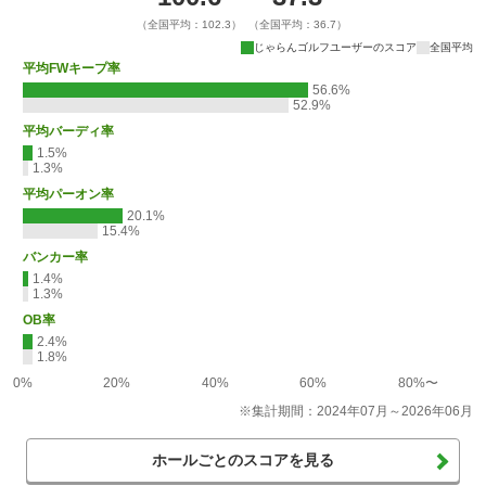
（全国平均：102.3）
（全国平均：36.7）
じゃらんゴルフユーザーのスコア
全国平均
平均FWキープ率
56.6%
52.9%
平均バーディ率
1.5%
1.3%
平均パーオン率
20.1%
15.4%
バンカー率
1.4%
1.3%
OB率
2.4%
1.8%
0%
20%
40%
60%
80%〜
※集計期間：2024年07月～2026年06月
ホールごとのスコアを見る