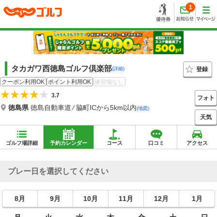
1
タカガワ西徳島ゴルフ倶楽部
登録
(詳細)
クーポン利用OK
ポイント利用OK
練習場なし
3.7
フォト
徳島県
徳島自動車道 ⁄ 脇町ICから5km以内
(地図)
天気
ゴルフ場詳細
予約カレンダー
コース
口コミ
アクセス
プレー日を選択してください
8月
9月
10月
11月
12月
1月