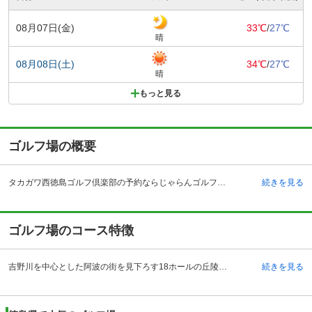
08月07日(金)
33℃
/
27℃
晴
08月08日(土)
34℃
/
27℃
晴
もっと見る
ゴルフ場の概要
タカガワ西徳島ゴルフ倶楽部の予約ならじゃらんゴルフ。カートの有無や利用税、キャンセル料、ナイター設備、駐車場などのコース情報はもちろん、口コミ、フォトギャラリーなどコースの難易度や攻略に役立つ情報充実、予約する度にポイントが貯まるのでお得にゴルフをお楽しみ頂けます。 徳島県阿波市のタカガワ西徳島ゴルフ倶楽部は、脇坂インターチェンジから車で約16分、鴨島駅からタクシーで約25分のところにあるゴルフ場です。眼下に吉野川を眺める自然と調和した美しい景観を持つコース。開場は昭和53年で、コース設計者は寺田甚吉氏。ガラス張りの外観が映えるクラブハウスは、吹き抜けのエントランスなど、全体的に落ち着いた雰囲気でプレイヤーをゆったりと迎えてくれ、プレー前後にリラックスできる環境としては最適です。コンペルームの他、ショップやレストラン、喫茶ルーム、浴場などが完備されており、眼下に広がす壮大な景観、松林で囲まれた林間コース風ホールや、大きな池が設置されたホールなど、自然とゴルフが調和したコースです。
続きを見る
ゴルフ場のコース特徴
吉野川を中心とした阿波の街を見下ろす18ホールの丘陵コースです。OUTコースの4番ホールは谷越えのショートホールは、冬場の風の計算が難しく、トップやフックは禁物。アイアンショットで大き目に打ちましょう。グリーンは優しいため、パーオンすればバーディを狙うことも。7番ホールはティグランドの前に切れ込みがあり、トップボールはOBとなります。砲台のグリーンなので、セカンドは大きめのクラブを選択するのが要です。9番ホールは難所のホールで、239ヤード付近から大きく左ドッグレッグしたロングホール。グリーン手前109ヤード付近は左の切れ込みが狭い上、グリーンはかまぼこ型で、直接オンを狙うとグリーンオーバーする可能性もあるので注意が必要。
続きを見る