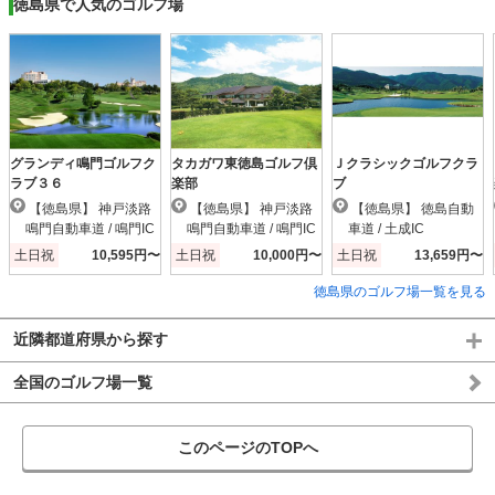
徳島県で人気のゴルフ場
グランディ鳴門ゴルフク
タカガワ東徳島ゴルフ倶
Ｊクラシックゴルフクラ
ラブ３６
楽部
ブ
【徳島県】 神戸淡路
【徳島県】 神戸淡路
【徳島県】 徳島自動
鳴門自動車道 / 鳴門IC
鳴門自動車道 / 鳴門IC
車道 / 土成IC
土日祝
10,595円〜
土日祝
10,000円〜
土日祝
13,659円〜
徳島県のゴルフ場一覧を見る
近隣都道府県から探す
全国のゴルフ場一覧
このページのTOPへ