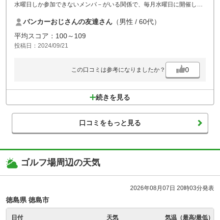
水曜日しか参加できないメンバ－がいる関係で、毎月水曜日に開催して
いますが、丁度水曜日に割安料金のせっていがあったので利用させてい
バンカーおじさんの友達さん
（男性 / 60代）
ただきました。
グリ－ンが少しメンテナンス不足の状態が見受けられましたが、総体的
平均スコア：100～109
にコスパが良かったです。
投稿日：2024/09/21
0
この口コミは参考になりましたか？
続きを見る
口コミをもっと見る
ゴルフ場周辺の天気
2026年08月07日 20時03分発表
徳島県 徳島市
日付
天気
気温（最高/最低）