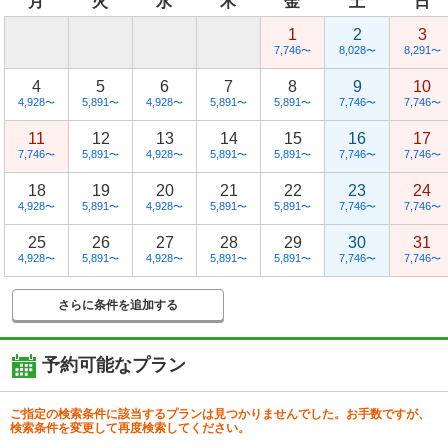
月
火
水
木
金
土
日
1
2
3
7,746
8,028
8,291
〜
〜
〜
4
5
6
7
8
9
10
4,928
5,891
4,928
5,891
5,891
7,746
7,746
〜
〜
〜
〜
〜
〜
〜
11
12
13
14
15
16
17
7,746
5,891
4,928
5,891
5,891
7,746
7,746
〜
〜
〜
〜
〜
〜
〜
18
19
20
21
22
23
24
4,928
5,891
4,928
5,891
5,891
7,746
7,746
〜
〜
〜
〜
〜
〜
〜
25
26
27
28
29
30
31
4,928
5,891
4,928
5,891
5,891
7,746
7,746
〜
〜
〜
〜
〜
〜
〜
さらに条件を追加する
予約可能なプラン
ご指定の検索条件に該当するプランは見つかりませんでした。お手数ですが、
検索条件を変更して再度検索してください。