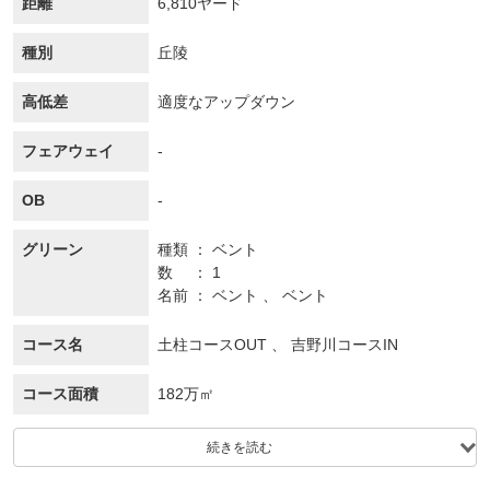
距離
6,810ヤード
種別
丘陵
高低差
適度なアップダウン
フェアウェイ
-
OB
-
グリーン
種類
ベント
数
1
名前
ベント 、 ベント
コース名
土柱コースOUT 、 吉野川コースIN
コース面積
182万㎡
続きを読む