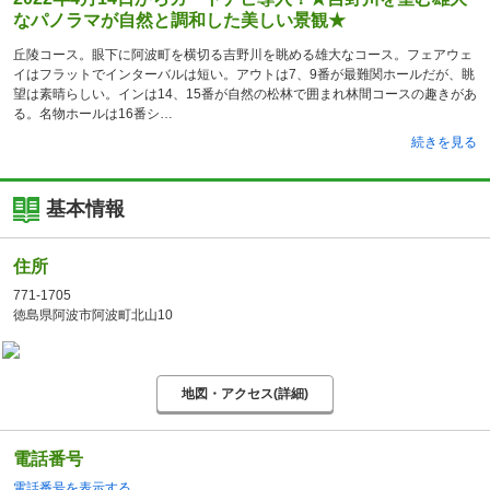
なパノラマが自然と調和した美しい景観★
丘陵コース。眼下に阿波町を横切る吉野川を眺める雄大なコース。フェアウェ
イはフラットでインターバルは短い。アウトは7、9番が最難関ホールだが、眺
望は素晴らしい。インは14、15番が自然の松林で囲まれ林間コースの趣きがあ
る。名物ホールは16番シ
続きを見る
基本情報
住所
771-1705
徳島県阿波市阿波町北山10
地図・アクセス(詳細)
電話番号
電話番号を表示する