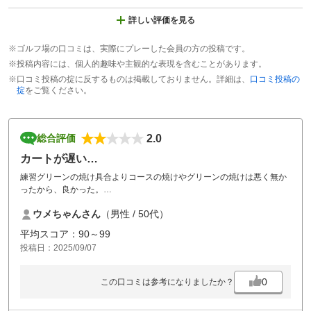
詳しい評価を見る
※ゴルフ場の口コミは、実際にプレーした会員の方の投稿です。
※投稿内容には、個人的趣味や主観的な表現を含むことがあります。
※口コミ投稿の掟に反するものは掲載しておりません。詳細は、
口コミ投稿の
掟
をご覧ください。
2.0
総合評価
カートが遅い…
練習グリーンの焼け具合よりコースの焼けやグリーンの焼けは悪く無か
ったから、良かった。
カートが遅くてスロープレーの一因となっているのはコースも把握され
ウメちゃんさん
（男性 / 50代）
てるなら、改善してもらいたい。
平均スコア：90～99
投稿日：2025/09/07
0
この口コミは参考になりましたか？