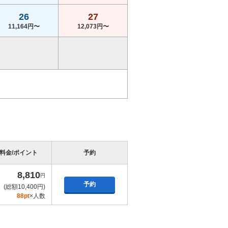
26
27
11,164円〜
12,073円〜
料金/ポイント
予約
8,810
円
予約
(総額10,400円)
88pt
×人数