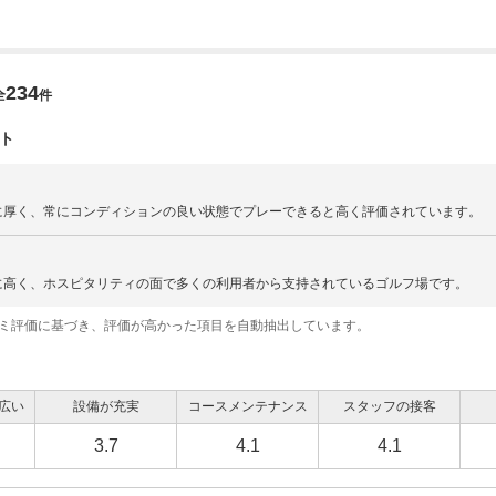
234
全
件
ト
に厚く、常にコンディションの良い状態でプレーできると高く評価されています。
に高く、ホスピタリティの面で多くの利用者から支持されているゴルフ場です。
コミ評価に基づき、評価が高かった項目を自動抽出しています。
広い
設備が充実
コースメンテナンス
スタッフの接客
3.7
4.1
4.1