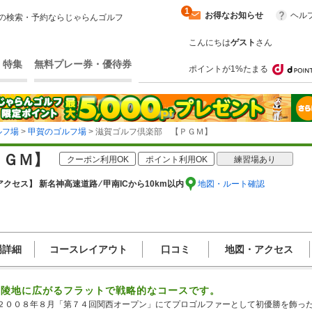
1
お得なお知らせ
ヘル
の検索・予約ならじゃらんゴルフ
こんにちは
ゲスト
さん
・特集
無料プレー券・優待券
ポイントが1%たまる
ルフ場
>
甲賀のゴルフ場
> 滋賀ゴルフ倶楽部 【ＰＧＭ】
ＰＧＭ】
クーポン利用OK
ポイント利用OK
練習場あり
アクセス】 新名神高速道路 ⁄ 甲南ICから10km以内
地図・ルート確認
場詳細
コースレイアウト
口コミ
地図・アクセス
丘陵地に広がるフラットで戦略的なコースです。
２００８年８月「第７４回関西オープン」にてプロゴルファーとして初優勝を飾っ