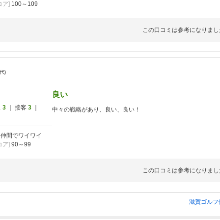
ア]
100～109
この口コミは参考になりまし
0代)
良い
ス
3
｜ 接客
3
｜
中々の戦略があり、良い、良い！
]
仲間でワイワイ
ア]
90～99
この口コミは参考になりまし
滋賀ゴルフ