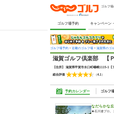
ゴルフ場
ゴルフ場予約
キャンペーン
ゴルフ場予約
>
近畿のゴルフ場
>
滋賀県のゴ
滋賀ゴルフ倶楽部 【
【住所】 滋賀県甲賀市水口町嶬峨1115-1
【
総合評価
（
4.1
）
予約カレンダー
ゴルフ
なだらかな
★石川遼プロ。