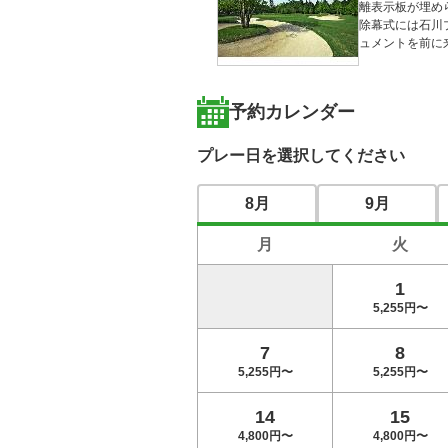
離表示板が埋め
除幕式には石川
ュメントを前に
予約カレンダー
プレー日を選択してください
8月
9月
月
火
1
5,255円〜
7
8
5,255円〜
5,255円〜
14
15
4,800円〜
4,800円〜