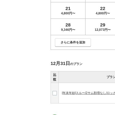
21
22
4,800円〜
4,800円〜
28
29
9,346円〜
12,073円〜
さらに条件を追加
12月31日
のプラン
比
プラ
較
[年末年始]スルー/2サム割増なし/ロ