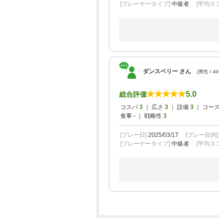
[プレーヤータイプ]
中級者
[平均スコ
ダンスベリー さん
(男性 / 4
5.0
総合評価
コスパ
3
｜ 広さ
3
｜ 設備
3
｜ コー
食事
-
｜ 戦略性
3
[プレー日]
2025/03/17
[プレー目的
[プレーヤータイプ]
中級者
[平均スコ