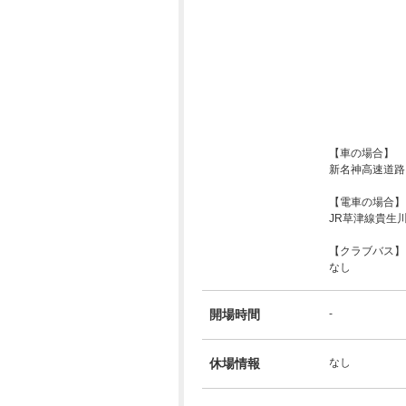
【車の場合】
新名神高速道路・
【電車の場合】
JR草津線貴生
【クラブバス】
なし
開場時間
-
休場情報
なし