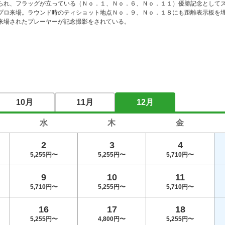
られ、フラッグが立っている（Ｎｏ．１、Ｎｏ．６、Ｎｏ．１１）優勝記念として
プロ来場。ラウンド時のティショット地点Ｎｏ．９、Ｎｏ．１８にも距離表示板を
来場されたプレーヤーが記念撮影をされている。
10月
11月
12月
水
木
金
2
3
4
5,255円〜
5,255円〜
5,710円〜
9
10
11
5,710円〜
5,255円〜
5,710円〜
16
17
18
5,255円〜
4,800円〜
5,255円〜