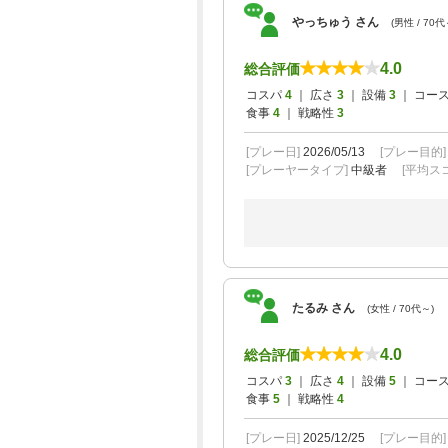
やっちゅう さん
(男性 / 70代
4.0
総合評価
コスパ
4
｜ 広さ
3
｜ 設備
3
｜ コー
食事
4
｜ 戦略性
3
[プレー日]
2026/05/13
[プレー目的
[プレーヤータイプ]
中級者
[平均スコ
たるみ さん
(女性 / 70代～)
4.0
総合評価
コスパ
3
｜ 広さ
4
｜ 設備
5
｜ コー
食事
5
｜ 戦略性
4
[プレー日]
2025/12/25
[プレー目的