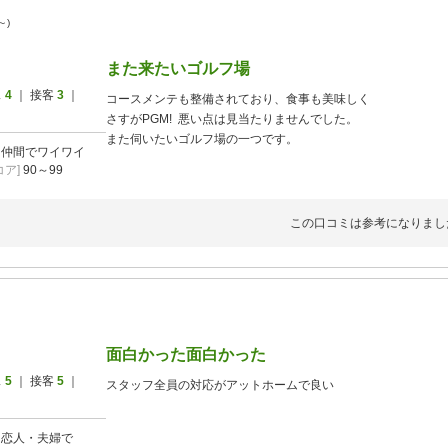
～)
また来たいゴルフ場
ス
4
｜ 接客
3
｜
コースメンテも整備されており、食事も美味しく
さすがPGM! 悪い点は見当たりませんでした。
また伺いたいゴルフ場の一つです。
]
仲間でワイワイ
ア]
90～99
この口コミは参考になりまし
面白かった面白かった
ス
5
｜ 接客
5
｜
スタッフ全員の対応がアットホームで良い
]
恋人・夫婦で