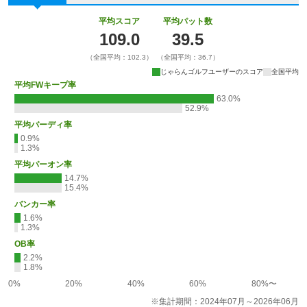
平均スコア
平均パット数
109.0
39.5
（全国平均：102.3）
（全国平均：36.7）
じゃらんゴルフユーザーのスコア
全国平均
平均FWキープ率
63.0%
52.9%
平均バーディ率
0.9%
1.3%
平均パーオン率
14.7%
15.4%
バンカー率
1.6%
1.3%
OB率
2.2%
1.8%
0%
20%
40%
60%
80%〜
※集計期間：2024年07月～2026年06月