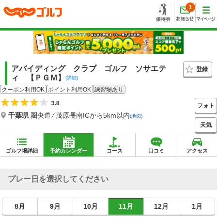
1
アバイディング クラブ ゴルフ ソサエテ
登録
ィ 【ＰＧＭ】
(詳細)
クーポン利用OK
ポイント利用OK
練習場あり
3.8
フォト
千葉県
圏央道 ⁄ 茂原長南ICから5km以内
(地図)
天気
ゴルフ場詳細
予約カレンダー
コース
口コミ
アクセス
プレー日を選択してください
8月
9月
10月
11月
12月
1月