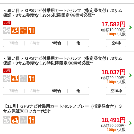
＜狙い目＞ GPSナビ付乗用カート/セルフ（指定昼食付）/2サム
保証・3サム割増なし/9:45以降限定/※備考必読**
お得
17,582円
(総額19,990円)
100pt
×人数
7時台
8時台
9時台
他
空6枠
＜狙い目＞ GPSナビ付乗用カート/セルフ（指定昼食付）/3サム
保証・3サム割増なし/9時以降限定/※備考必読**
お得
18,037円
(総額20,490円)
100pt
×人数
7時台
8時台
9時台
他
空10枠
【11月】GPSナビ付乗用カート/セルフプレー（指定昼食付）３
サム保証※ロッカー代別*
18,491円
(総額20,990円)
100pt
×人数