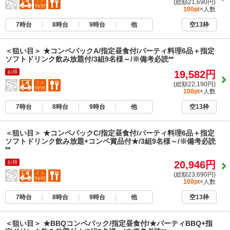
(総額21,690円)
100pt
×人数
7時台
8時台
9時台
他
空13枠
＜狙い目＞ ★コンペパックA/指定昼食付/パーティ料理6品＋指定
ソフトドリンク飲み放題付/3組9名様～/※備考必読**
お得
19,582円
(総額22,190円)
100pt
×人数
7時台
8時台
9時台
他
空13枠
＜狙い目＞ ★コンペパックC/指定昼食付/パーティ料理6品＋指定
ソフトドリンク飲み放題+コンペ賞品付★/3組9名様～/※備考必読
**
お得
20,946円
(総額23,690円)
100pt
×人数
7時台
8時台
9時台
他
空13枠
＜狙い目＞ ★BBQコンペパック/指定昼食付/★パーティBBQ+指