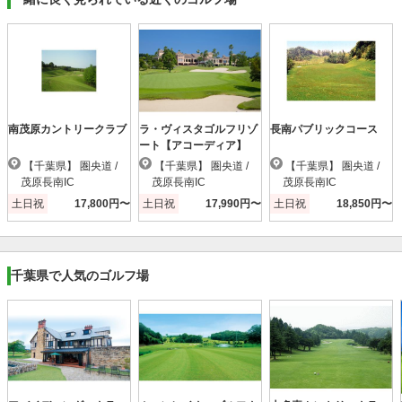
南茂原カントリークラブ
ラ・ヴィスタゴルフリゾ
長南パブリックコース
ート【アコーディア】
【千葉県】 圏央道 /
【千葉県】 圏央道 /
【千葉県】 圏央道 /
茂原長南IC
茂原長南IC
茂原長南IC
土日祝
17,800円〜
土日祝
17,990円〜
土日祝
18,850円〜
千葉県で人気のゴルフ場