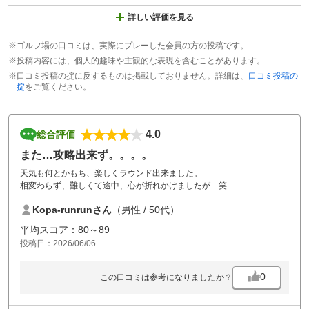
詳しい評価を見る
※ゴルフ場の口コミは、実際にプレーした会員の方の投稿です。
※投稿内容には、個人的趣味や主観的な表現を含むことがあります。
※口コミ投稿の掟に反するものは掲載しておりません。詳細は、
口コミ投稿の
掟
をご覧ください。
4.0
総合評価
また…攻略出来ず。。。。
天気も何とかもち、楽しくラウンド出来ました。
相変わらず、難しくて途中、心が折れかけましたが…笑
普段、ラウンドしているゴルフ場の中で、唯一70台を出した事のないア
Kopa-runrunさん
（男性 / 50代）
バイディング。
今回も…残念ながらやられました。。。
平均スコア：80～89
投稿日：2026/06/06
でも、美味しいご飯と仲間たちとの楽しい時間を過ごす事が出来まし
た！
次こそは…頑張ります。
0
この口コミは参考になりましたか？
気になった事が１点。