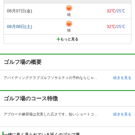
08月07日(金)
32℃
/
25℃
晴
08月08日(土)
32℃
/
25℃
晴
もっと見る
ゴルフ場の概要
アバイディングクラブゴルフソサエティの予約ならじゃらんゴルフ。カートの有無や利用税、キャンセル料、ナイター設備、駐車場などのコース情報はもちろん、口コミ、フォトギャラリーなどコースの難易度や攻略に役立つ情報充実、予約する度にポイントが貯まるのでお得にゴルフをお楽しみ頂けます。 アバイディングクラブゴルフソサエティは、電車の場合は、JR外房線茂原駅よりタクシーで約15分と都心からも近い千葉県長生郡にあります。アバンディングクラブゴルフソサエティとは、「変わらぬ情熱をゴルフに抱く仲間の集まり」という意味があり、1994年12月オープン、デズモンド・ミュアヘッドによる設計のゴルフ場です。ゴルファーの挑戦意欲をかき立てる個性あふれる総ホール数18ホール、総ヤード6,731ヤード、パー72、コースレート72.0、ベントワングリーンは、自然との共存をコンセプトに奥深い戦略性を秘めた本格的なチャンピオンシップコースです。クラブハウスは、1階が石造り、2階がチューダ洋式のハーフティンバー（半木造建築）の英国オールドハウスを移築、復元し、本場イギリスの雰囲気を醸し出した素晴らしい建築物は、ゴルファーでなくても一見の価値があります。
続きを見る
ゴルフ場のコース特徴
アプローチ練習場は充実した広さです。短いショートコース程の広さがあり、誰もいなければ40ヤード位のアプローチができます。3面ある練習グリーンは、平らなグリーンから起伏の強いものまで目的に合った練習ができます。OUTコース1番、スタートホールからとても難しいコースです。ティーグランドから見るととても狭く、ドライバーで打った時落下地点が全く見えない難しいコースです。IN・OUTコース全体的にフェアウェイは基本狭く曲がっています。飛球線に対して斜めのフェアウェイ、クリーク、池、背丈より深いバンカーがあります。フェアウェイの起伏の多さだけではなく、グリーンにおいても起伏に富んでいるので、グリーンに乗せてもラインを読むのがとても難しいゴルフ場です。
続きを見る
一緒に良く見られている近くのゴルフ場