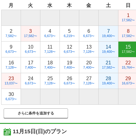
月
火
水
木
金
土
日
1
17,582
〜
2
3
4
5
6
7
8
7,582
17,582
6,673
6,219
6,673
19,400
17,582
〜
〜
〜
〜
〜
〜
〜
9
10
11
12
13
14
15
6,673
6,673
7,128
6,673
7,128
19,400
17,582
〜
〜
〜
〜
〜
〜
〜
16
17
18
19
20
21
22
7,128
7,400
7,400
7,400
7,400
17,582
15,764
〜
〜
〜
〜
〜
〜
〜
23
24
25
26
27
28
29
13,037
6,673
7,128
6,673
7,128
19,400
16,673
〜
〜
〜
〜
〜
〜
〜
30
6,673
〜
さらに条件を追加する
11月15日(日)
のプラン