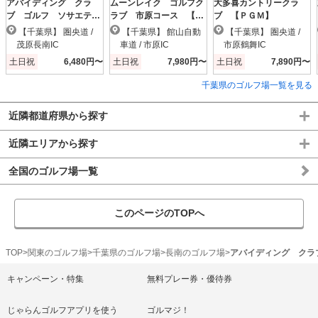
アバイディング クラ
ムーンレイク ゴルフク
大多喜カントリークラ
ブ ゴルフ ソサエテ
ラブ 市原コース 【Ｐ
ブ 【ＰＧＭ】
ィ 【ＰＧＭ】
ＧＭ】
【千葉県】 圏央道 /
【千葉県】 館山自動
【千葉県】 圏央道 /
茂原長南IC
車道 / 市原IC
市原鶴舞IC
土日祝
6,480円〜
土日祝
7,980円〜
土日祝
7,890円〜
千葉県のゴルフ場一覧を見る
近隣都道府県から探す
近隣エリアから探す
全国のゴルフ場一覧
このページのTOPへ
TOP
関東のゴルフ場
千葉県のゴルフ場
長南のゴルフ場
アバイディング クラ
キャンペーン・特集
無料プレー券・優待券
じゃらんゴルフアプリを使う
ゴルマジ！