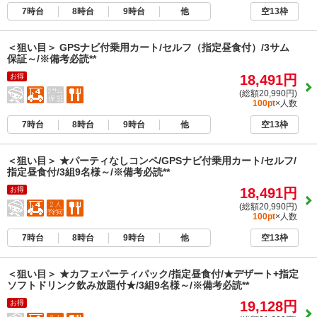
7時台
8時台
9時台
他
空13枠
＜狙い目＞ GPSナビ付乗用カート/セルフ（指定昼食付）/3サム
保証～/※備考必読**
お得
18,491円
(総額20,990円)
100pt
×人数
7時台
8時台
9時台
他
空13枠
＜狙い目＞ ★パーティなしコンペ/GPSナビ付乗用カート/セルフ/
指定昼食付/3組9名様～/※備考必読**
お得
18,491円
(総額20,990円)
100pt
×人数
7時台
8時台
9時台
他
空13枠
＜狙い目＞ ★カフェパーティパック/指定昼食付/★デザート+指定
ソフトドリンク飲み放題付★/3組9名様～/※備考必読**
お得
19,128円