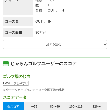
グリーン
種類
ベント
数
1
名前
OUT 、 IN
コース名
OUT 、 IN
コース面積
90万㎡
続きを読む
じゃらんゴルフユーザーのスコア
ゴルフ場の傾向
FWキープしやすい
※全データカテゴリのデータと全国平均の比較
スコアデータ
全スコア
〜79
80〜99
100〜119
120〜