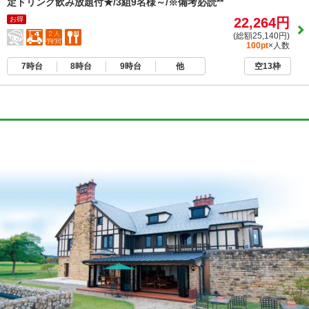
定ドリンク飲み放題付★/3組9名様～/※備考必読**
お得
22,264円
(総額25,140円)
100pt
×人数
7時台
8時台
9時台
他
空13枠