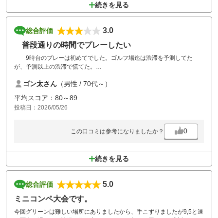
グリーンが過去最高に酷かったです。
続きを見る
3.0
総合評価
普段通りの時間でプレーしたい
9時台のプレーは初めてでした。ゴルフ場迄は渋滞を予測してた
が、予測以上の渋滞で慌てた。
何度かプレーしてるが、思う様なスコアにならない。再チャレンジで
ゴン太さん
（男性 / 70代～）
す。
受付、スタッフ等気持ち良い対応だった。昼食は、他のPGMで美味し
平均スコア：80～89
かったので同じメニューにしたが、ハズレました。
投稿日：2026/05/26
0
この口コミは参考になりましたか？
続きを見る
5.0
総合評価
ミニコンペ大会です。
今回グリーンは難しい場所にありましたから、手こずりましたが9,5と速